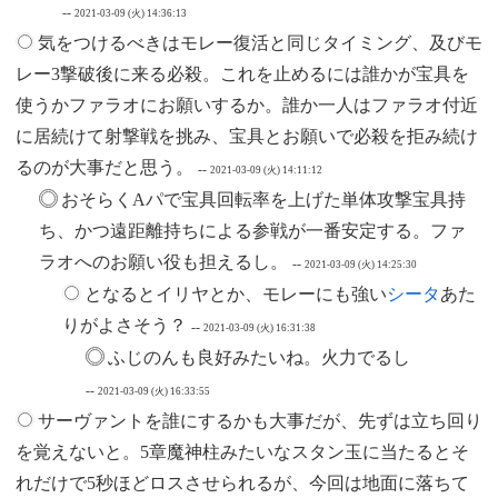
--
2021-03-09 (火) 14:36:13
気をつけるべきはモレー復活と同じタイミング、及びモ
レー3撃破後に来る必殺。これを止めるには誰かが宝具を
使うかファラオにお願いするか。誰か一人はファラオ付近
に居続けて射撃戦を挑み、宝具とお願いで必殺を拒み続け
るのが大事だと思う。
--
2021-03-09 (火) 14:11:12
おそらくAパで宝具回転率を上げた単体攻撃宝具持
ち、かつ遠距離持ちによる参戦が一番安定する。ファ
ラオへのお願い役も担えるし。
--
2021-03-09 (火) 14:25:30
となるとイリヤとか、モレーにも強い
シータ
あた
りがよさそう？
--
2021-03-09 (火) 16:31:38
ふじのんも良好みたいね。火力でるし
--
2021-03-09 (火) 16:33:55
サーヴァントを誰にするかも大事だが、先ずは立ち回り
を覚えないと。5章魔神柱みたいなスタン玉に当たるとそ
れだけで5秒ほどロスさせられるが、今回は地面に落ちて