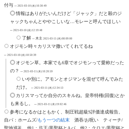
付与
--
2021-03-10 (水) 10:30:49
情報はありがたいんだけど「ジャック」だと殺のジ
ャックちゃんとややこしいな…モレーと呼んでほしい
--
2021-03-10 (水) 12:19:48
了解
-- 木主
2021-03-11 (木) 08:09:00
オジモン時々カリスマ撒いてくれてるね
--
2021-03-10 (水) 18:50:39
オジモン草。本家でも6章でオジモンって愛称だった
の？
--
2021-03-11 (木) 10:20:59
いや別に。アモンとオジマンを混ぜて呼んでみた
だけ。
--
2021-03-11 (木) 12:34:13
カリスマってか自分のスキルね。皇帝特権(回復)とか
も来るし。
--
2021-03-11 (木) 19:02:46
参考になるかはともかく、制圧戦超級S評価達成報告。
自パ：ホームズ/
もう一つの結末
酒吞/お呪い ティーチ/
聖地巡礼 他1：弓王/黒聖杯とAパ 他2：クロエ/黒聖杯と