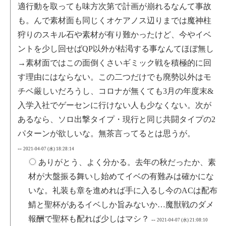
適行動を取っても味方次第で計画が崩れるなんて事故
も。んで素材面も同じくオケアノス辺りまでは魔神柱
狩りのスキル石や素材が有り難かったけど、今やイベ
ントを少し回せばQP以外が枯渇する事なんてほぼ無し
→素材面ではこの面倒くさいギミック戦を積極的に回
す理由にはならない。この二つだけでも廃勢以外はモ
チベ厳しいだろうし、コロナが無くても3月の年度末&
入学入社でゲーセンに行けない人も少なくない。次が
あるなら、ソロ出撃タイプ・現行と同じ共闘タイプの2
パターンが欲しいな。無茶言ってるとは思うが。
--
2021-04-07 (水) 18:28:14
ありがとう、よく分かる。去年の秋だったか、素
材が大盤振る舞いし始めてイベの有難みは確かにな
いな。礼装も章を進めれば手に入るし今のACは配布
鯖と聖杯があるイベしか旨みないか…魔獣戦のダメ
報酬で聖杯も配れば少しはマシ？
--
2021-04-07 (水) 21:08:10