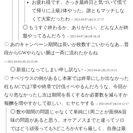
お疲れ様です。さっき最終日と気づいて慌て
て帰りに上級2体やった。誰ともマッチしな
くて大変だったわ
--
2021-04-07 (水) 21:27:17
もうすぐ終わるか、ありがたい。どんな人が終
盤やってるんだろう
--
2021-04-07 (水) 08:18:29
あのキャンペーン期間は長いが枚数すごいからなあ…普
段からGWやらない層は一斉に流れたかもね
--
2021-04-05 (月) 23:13:44
新規になってしまい申し訳ない
--
2021-04-05 (月) 23:14:11
ナベリウスの例があるし本家では終章にしか出なかった
柱もACでは7章や終章で討伐イベやるんだろうな。今回か
なり危なかったし次は期間を長くするか必要数を減らすか
報酬を増やすかして欲しい、ヒヤヒヤする
--
2021-04-07 (水) 10:12:17
数や期間の問題じゃなくて単純に1周ごとが面倒&旨
味の問題があると思う。オケアノスまでと違ってソロ
ではどう頑張ってもSどころかAすら厳しく、自身は最