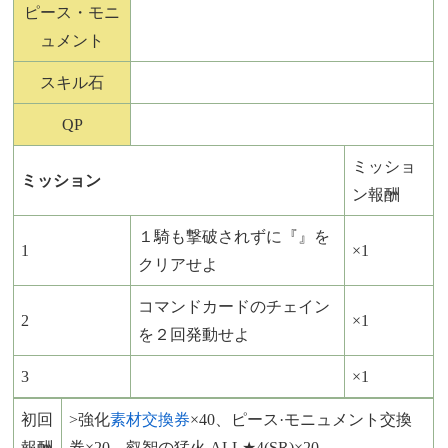
ピース・モニ
ュメント
スキル石
QP
ミッショ
ミッション
ン報酬
１騎も撃破されずに『』を
1
×1
クリアせよ
コマンドカードのチェイン
2
×1
を２回発動せよ
3
×1
初回
>強化
素材交換券
×40、ピース·モニュメント交換
報酬
券×20、叡智の猛火 ALL★4(SR)×20