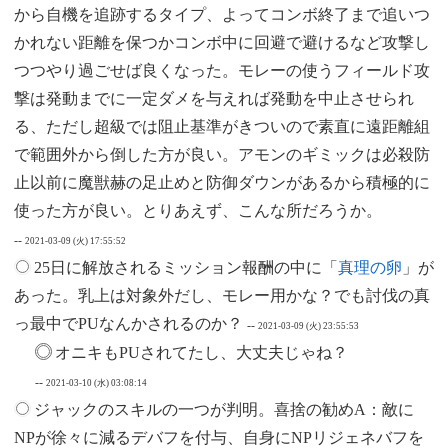
から自機を追跡するタイプ、よってコンボ終了まで追いつ
かれない距離を保つかコンボ中に回避で避けるなど攻撃し
つつやり過ごせば良くなった。モレーの使うフィールド攻
撃は発動までに一定ダメを与えれば発動を中止させられ
る、ただし超級では阻止基準がきついので素直に遠距離組
で範囲外から倒した方が良い。アモンのギミックは必殺防
止以前に魔獣赫の足止めと防御ダウンがあるから積極的に
使った方が良い。とりあえず、こんな所だろうか。
--
2021-03-09 (火) 17:55:52
25日に解放されるミッション報酬の中に「
真理の卵
」が
あった。乳上は対象外だし、モレー用かな？でも討伐の真
っ最中でPUなんかされるのか？
--
2021-03-09 (火) 23:55:53
オニキもPUされてたし、大丈夫じゃね？
--
2021-03-10 (水) 03:08:14
ジャックのスキルの一つが判明。喜捨の勧めA：敵に
NPが徐々に減るデバフを付与、自身にNPリジェネバフを