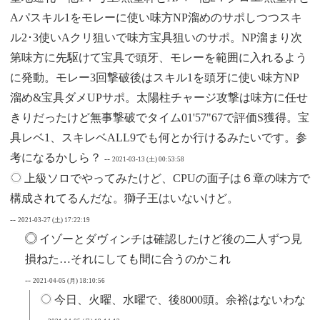
Aパスキル1をモレーに使い味方NP溜めのサポしつつスキ
ル2･3使いAクリ狙いで味方宝具狙いのサポ。NP溜まり次
第味方に先駆けて宝具で頭牙、モレーを範囲に入れるよう
に発動。モレー3回撃破後はスキル1を頭牙に使い味方NP
溜め&宝具ダメUPサポ。太陽柱チャージ攻撃は味方に任せ
きりだったけど無事撃破でタイム01'57"67で評価S獲得。宝
具レベ1、スキレベALL9でも何とか行けるみたいです。参
考になるかしら？
--
2021-03-13 (土) 00:53:58
上級ソロでやってみたけど、CPUの面子は６章の味方で
構成されてるんだな。獅子王はいないけど。
--
2021-03-27 (土) 17:22:19
イゾーとダヴィンチは確認したけど後の二人ずつ見
損ねた…それにしても間に合うのかこれ
--
2021-04-05 (月) 18:10:56
今日、火曜、水曜で、後8000頭。余裕はないわな