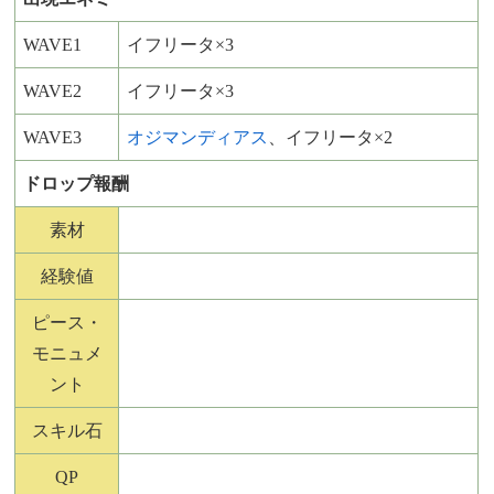
WAVE1
イフリータ×3
WAVE2
イフリータ×3
WAVE3
オジマンディアス
、イフリータ×2
ドロップ報酬
素材
経験値
ピース・
モニュメ
ント
スキル石
QP