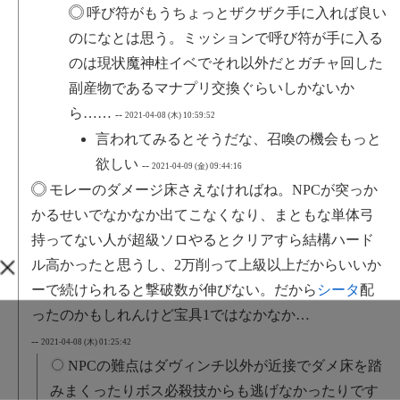
呼び符がもうちょっとザクザク手に入れば良い
のになとは思う。ミッションで呼び符が手に入る
のは現状魔神柱イベでそれ以外だとガチャ回した
副産物であるマナプリ交換ぐらいしかないか
ら……
--
2021-04-08 (木) 10:59:52
言われてみるとそうだな、召喚の機会もっと
欲しい
--
2021-04-09 (金) 09:44:16
モレーのダメージ床さえなければね。NPCが突っか
かるせいでなかなか出てこなくなり、まともな単体弓
持ってない人が超級ソロやるとクリアすら結構ハード
ル高かったと思うし、2万削って上級以上だからいいか
ーで続けられると撃破数が伸びない。だから
シータ
配
ったのかもしれんけど宝具1ではなかなか…
--
2021-04-08 (木) 01:25:42
NPCの難点はダヴィンチ以外が近接でダメ床を踏
みまくったりボス必殺技からも逃げなかったりです