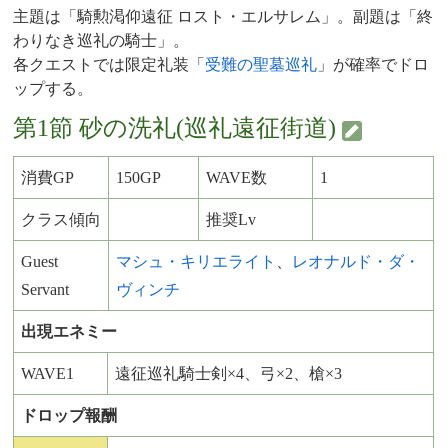
主題は「騎勲渇仰遠征 ロスト・エルサレム」。副題は「終
わりなき巡礼の騎士」。
各クエストでは限定礼装「
受難の聖墓巡礼
」が確率でドロ
ップする。
第1節 砂の洗礼(巡礼遠征街道)
消費GP
150GP
WAVE数
1
クラス傾向
推奨Lv
Guest
マシュ・キリエライト
、
レオナルド・ダ・
Servant
ヴィンチ
出現エネミー
WAVE1
遠征巡礼騎士剣×4、弓×2、槍×3
ドロップ報酬