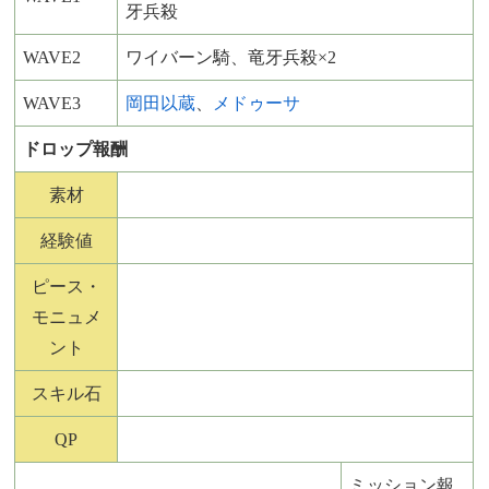
牙兵殺
WAVE2
ワイバーン騎、竜牙兵殺×2
WAVE3
岡田以蔵
、
メドゥーサ
ドロップ報酬
素材
経験値
ピース・
モニュメ
ント
スキル石
QP
ミッション報