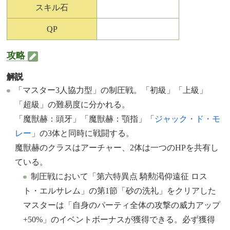
スキル石
QP
攻略
解説
「マスター3人協力型」の制圧戦。「初級」「上級」
「超級」の難易度に分かれる。
「魔獣赫：頭牙」「魔獣赫：顎指」「
ジャック・ド・モ
レー
」の3体と同時に戦闘する。
魔獣赫のクラスはアーチャー、2体は一つのHPを共有し
ている。
制圧戦において「第六特異点 騎勲渇仰遠征 ロス
ト・エルサレム」の第1節「砂の洗礼」をクリアした
マスターは「自身のパーティ全体の攻撃の威力アップ
+50%」のイベントボーナスが獲得できる。必ず獲得