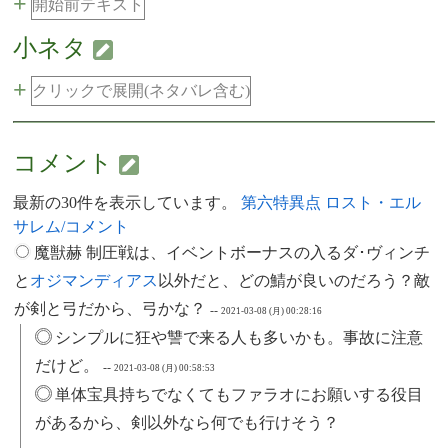
+
開始前テキスト
小ネタ
+
クリックで展開(ネタバレ含む)
コメント
最新の30件を表示しています。
第六特異点 ロスト・エル
サレム/コメント
魔獣赫 制圧戦は、イベントボーナスの入るダ･ヴィンチ
と
オジマンディアス
以外だと、どの鯖が良いのだろう？敵
が剣と弓だから、弓かな？
--
2021-03-08 (月) 00:28:16
シンプルに狂や讐で来る人も多いかも。事故に注意
だけど。
--
2021-03-08 (月) 00:58:53
単体宝具持ちでなくてもファラオにお願いする役目
があるから、剣以外なら何でも行けそう？