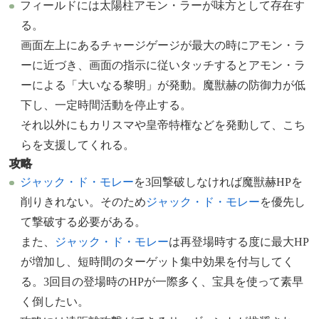
フィールドには太陽柱アモン・ラーが味方として存在す
る。
画面左上にあるチャージゲージが最大の時にアモン・ラ
ーに近づき、画面の指示に従いタッチするとアモン・ラ
ーによる「大いなる黎明」が発動。魔獣赫の防御力が低
下し、一定時間活動を停止する。
それ以外にもカリスマや皇帝特権などを発動して、こち
らを支援してくれる。
攻略
ジャック・ド・モレー
を3回撃破しなければ魔獣赫HPを
削りきれない。そのため
ジャック・ド・モレー
を優先し
て撃破する必要がある。
また、
ジャック・ド・モレー
は再登場時する度に最大HP
が増加し、短時間のターゲット集中効果を付与してく
る。3回目の登場時のHPが一際多く、宝具を使って素早
く倒したい。