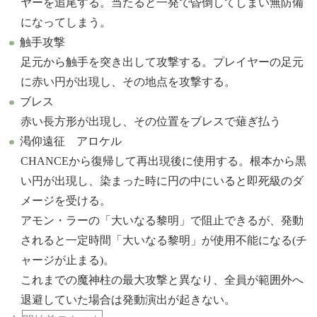
ヤーを追尾する。当たると一発で昏倒してしまい無防備
になってしまう。
触手攻撃
足元から触手を突き出して攻撃する。プレイヤーの足元
に赤い円が出現し、その地点を攻撃する。
ブレス
赤い長方形が出現し、その位置をブレスで薙ぎ払う
渇仰遠征 アロケル
CHANCEから復帰して再出現後に使用する。根本から黒
い円が出現し、染まった時に円の中にいると即死級のダ
メージを受ける。
アモン・ラーの「大いなる黎明」で阻止できるが、発動
されると一定時間「大いなる黎明」が使用不能になる(チ
ャージが止まる)。
これまでの魔神柱の最大攻撃と異なり、全員が範囲外へ
退避していた場合は発動演出が起きない。