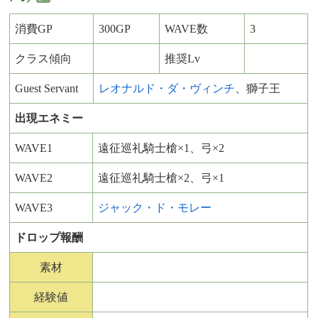
消費GP
300GP
WAVE数
3
クラス傾向
推奨Lv
Guest Servant
レオナルド・ダ・ヴィンチ
、獅子王
出現エネミー
WAVE1
遠征巡礼騎士槍×1、弓×2
WAVE2
遠征巡礼騎士槍×2、弓×1
WAVE3
ジャック・ド・モレー
ドロップ報酬
素材
経験値