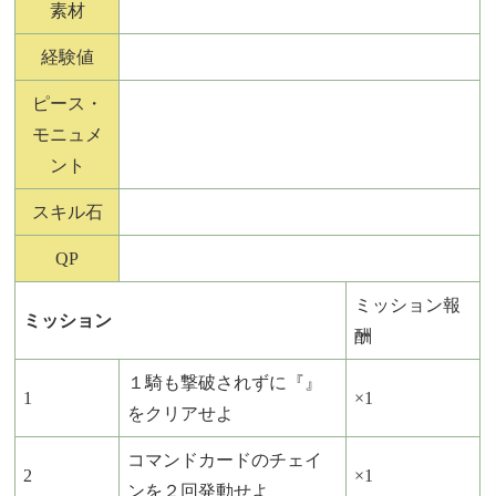
素材
経験値
ピース・
モニュメ
ント
スキル石
QP
ミッション報
ミッション
酬
１騎も撃破されずに『』
1
×1
をクリアせよ
コマンドカードのチェイ
2
×1
ンを２回発動せよ