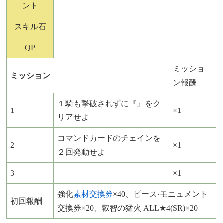
ント
スキル石
QP
ミッショ
ミッション
ン報酬
１騎も撃破されずに『』をク
1
×1
リアせよ
コマンドカードのチェインを
2
×1
２回発動せよ
3
×1
強化
素材交換券
×40、ピース·モニュメント
初回報酬
交換券×20、叡智の猛火 ALL★4(SR)×20