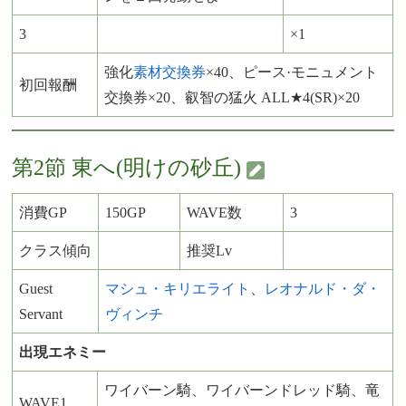
3
×1
強化
素材交換券
×40、ピース·モニュメント
初回報酬
交換券×20、叡智の猛火 ALL★4(SR)×20
第2節 東へ(明けの砂丘)
消費GP
150GP
WAVE数
3
クラス傾向
推奨Lv
Guest
マシュ・キリエライト
、
レオナルド・ダ・
Servant
ヴィンチ
出現エネミー
ワイバーン騎、ワイバーンドレッド騎、竜
WAVE1