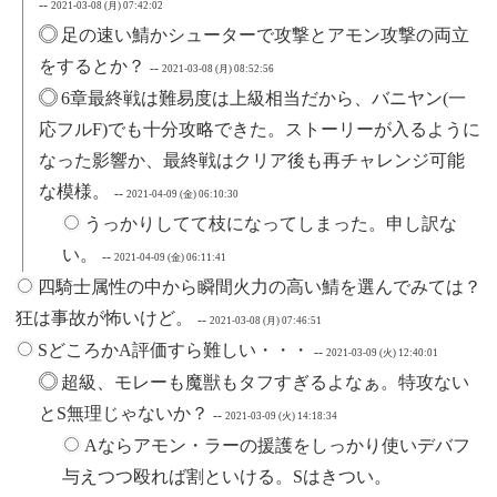
--
2021-03-08 (月) 07:42:02
足の速い鯖かシューターで攻撃とアモン攻撃の両立
をするとか？
--
2021-03-08 (月) 08:52:56
6章最終戦は難易度は上級相当だから、バニヤン(一
応フルF)でも十分攻略できた。ストーリーが入るように
なった影響か、最終戦はクリア後も再チャレンジ可能
な模様。
--
2021-04-09 (金) 06:10:30
うっかりしてて枝になってしまった。申し訳な
い。
--
2021-04-09 (金) 06:11:41
四騎士属性の中から瞬間火力の高い鯖を選んでみては？
狂は事故が怖いけど。
--
2021-03-08 (月) 07:46:51
SどころかA評価すら難しい・・・
--
2021-03-09 (火) 12:40:01
超級、モレーも魔獣もタフすぎるよなぁ。特攻ない
とS無理じゃないか？
--
2021-03-09 (火) 14:18:34
Aならアモン・ラーの援護をしっかり使いデバフ
与えつつ殴れば割といける。Sはきつい。