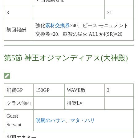
3
×1
強化
素材交換券
×40、ピース·モニュメント
初回報酬
交換券×20、叡智の猛火 ALL★4(SR)×20
第5節 神王
オジマンディアス
(大神殿)
消費GP
150GP
WAVE数
3
クラス傾向
推奨Lv
Guest
呪腕のハサン
、
マタ・ハリ
Servant
出現エネミー