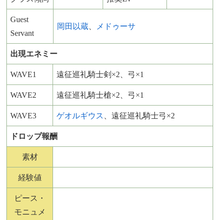
Guest
岡田以蔵
、
メドゥーサ
Servant
出現エネミー
WAVE1
遠征巡礼騎士剣×2、弓×1
WAVE2
遠征巡礼騎士槍×2、弓×1
WAVE3
ゲオルギウス
、遠征巡礼騎士弓×2
ドロップ報酬
素材
経験値
ピース・
モニュメ