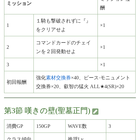
ミッション
酬
１騎も撃破されずに『』
1
×1
をクリアせよ
コマンドカードのチェイ
2
×1
ンを２回発動せよ
3
×1
強化
素材交換券
×40、ピース·モニュメント
初回報酬
交換券×20、叡智の猛火 ALL★4(SR)×20
第3節 嘆きの壁(聖墓正門)
消費GP
150GP
WAVE数
3
クラス傾向
推奨Lv