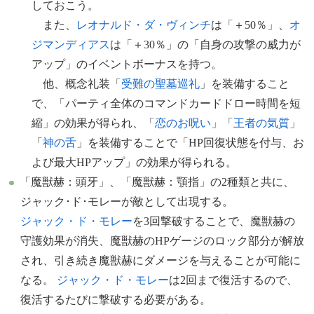
しておこう。
また、
レオナルド・ダ・ヴィンチ
は「＋50％」、
オ
ジマンディアス
は「＋30％」の「自身の攻撃の威力が
アップ」のイベントボーナスを持つ。
他、概念礼装「
受難の聖墓巡礼
」を装備すること
で、「パーティ全体のコマンドカードドロー時間を短
縮」の効果が得られ、「
恋のお呪い
」「
王者の気質
」
「
神の舌
」を装備することで「HP回復状態を付与、お
よび最大HPアップ」の効果が得られる。
「魔獣赫：頭牙」、「魔獣赫：顎指」の2種類と共に、
ジャック･ド･モレーが敵として出現する。
ジャック・ド・モレー
を3回撃破することで、魔獣赫の
守護効果が消失、魔獣赫のHPゲージのロック部分が解放
され、引き続き魔獣赫にダメージを与えることが可能に
なる。
ジャック・ド・モレー
は2回まで復活するので、
復活するたびに撃破する必要がある。