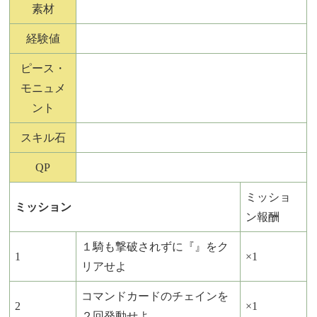
素材
経験値
ピース・
モニュメ
ント
スキル石
QP
ミッショ
ミッション
ン報酬
１騎も撃破されずに『』をク
1
×1
リアせよ
コマンドカードのチェインを
2
×1
２回発動せよ