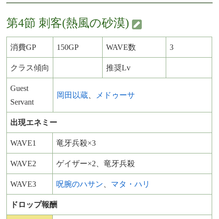
第4節 刺客(熱風の砂漠)
消費GP
150GP
WAVE数
3
クラス傾向
推奨Lv
Guest
岡田以蔵
、
メドゥーサ
Servant
出現エネミー
WAVE1
竜牙兵殺×3
WAVE2
ゲイザー×2、竜牙兵殺
WAVE3
呪腕のハサン
、
マタ・ハリ
ドロップ報酬