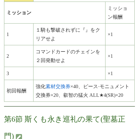
ミッショ
ミッション
ン報酬
１騎も撃破されずに『』をク
1
×1
リアせよ
コマンドカードのチェインを
2
×1
２回発動せよ
3
×1
強化
素材交換券
×40、ピース·モニュメント
初回報酬
交換券×20、叡智の猛火 ALL★4(SR)×20
第6節 斯くも永き巡礼の果て(聖墓正
門)