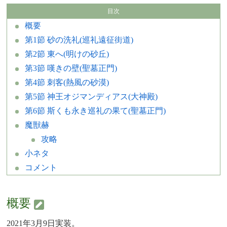
概要
第1節 砂の洗礼(巡礼遠征街道)
第2節 東へ(明けの砂丘)
第3節 嘆きの壁(聖墓正門)
第4節 刺客(熱風の砂漠)
第5節 神王オジマンディアス(大神殿)
第6節 斯くも永き巡礼の果て(聖墓正門)
魔獣赫
攻略
小ネタ
コメント
概要
2021年3月9日実装。