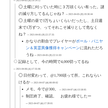
--
2021-04-05 (月) 19:14:12
土曜に刈っていた時に３万頭くらい有った。謎
の減り方してるんじゃね？
--
2021-04-05 (月) 19:30:44
土曜の昼で3万ちょいくらいだったし、土日週
末で1万ずつ、ってそれこそ減りとして危なく
ね？
--
2021-04-05 (月) 22:27:35
かなりの割合でプレイヤーが
ポール・バニヤ
ン＆英霊異像獲得キャンペーン
に流れただろ
うね
--
2021-04-05 (月) 22:51:03
記録として、今の時間で4,000切ってるね
--
2021-04-06 (火) 17:35:06
日付変わって、@1,700頭って所。これならい
けるか
--
2021-04-07 (水) 00:09:02
メモ。今で@300。
--
2021-04-07 (水) 13:58:05
制圧終了、確認。 お疲れ様でしたー
--
2021-04-07 (水) 17:39:01