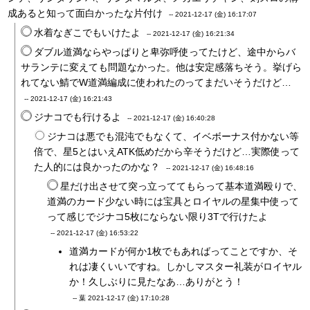
成あると知って面白かったな片付け
--
2021-12-17 (金) 16:17:07
水着なぎこでもいけたよ
--
2021-12-17 (金) 16:21:34
ダブル道満ならやっぱりと卑弥呼使ってたけど、途中からバ
サランテに変えても問題なかった。他は安定感落ちそう。挙げら
れてない鯖でW道満編成に使われたのってまだいそうだけど…
--
2021-12-17 (金) 16:21:43
ジナコでも行けるよ
--
2021-12-17 (金) 16:40:28
ジナコは悪でも混沌でもなくて、イベボーナス付かない等
倍で、星5とはいえATK低めだから辛そうだけど…実際使って
た人的には良かったのかな？
--
2021-12-17 (金) 16:48:16
星だけ出させて突っ立っててもらって基本道満殴りで、
道満のカード少ない時には宝具とロイヤルの星集中使って
って感じでジナコ5枚にならない限り3Tで行けたよ
--
2021-12-17 (金) 16:53:22
道満カードが何か1枚でもあればってことですか、そ
れは凄くいいですね。しかしマスター礼装がロイヤル
か！久しぶりに見たなあ…ありがとう！
-- 葉
2021-12-17 (金) 17:10:28