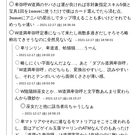
卑弥呼W道満のヤバさは運が良ければ非対象指定スキル5個と
宝具1回を1waveに使うだけで後はカード選んでたら済む点、
3waveにアニバの星出しでタップ増えることも多いけどそれでも
めっちゃ速い
--
2021-12-17 (金) 18:36:34
W道満卑弥呼定番になって来たし画数多過ぎだしそろそろ略
称出てきそうなのに全然見ないな
--
2021-12-17 (金) 18:58:01
卑リンリン、卑道道、蛤猫猫……うーん
--
2021-12-17 (金) 19:00:23
略しにくい字面なんだよな…。あと「ダブル道満卑弥呼」
「W道満卑弥呼」のどちらも、変換出やすいし、読みやすい
し、それとテンポいいから面倒くささが薄い感。
--
2021-12-17 (金) 19:03:59
W陰陽師巫女とか…W道満卑弥呼と文字数あんまり変わら
んから微妙か
--
2021-12-17 (金) 19:15:27
巫女だと他に該当者出ちゃうしなぁ
--
2021-12-17 (金) 19:58:15
卑マトリアやそれに連なるモマトリアはそこそこ使われる
し、昔はアビゲイル玉藻マーリンのATMなんてのもあったけ
ど、「道満×2 卑弥呼」は道満実装から1年経つのに無いから