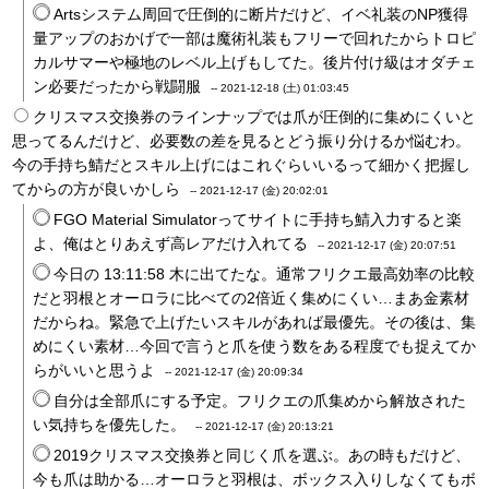
Artsシステム周回で圧倒的に断片だけど、イベ礼装のNP獲得
量アップのおかげで一部は魔術礼装もフリーで回れたからトロピ
カルサマーや極地のレベル上げもしてた。後片付け級はオダチェ
ン必要だったから戦闘服
--
2021-12-18 (土) 01:03:45
クリスマス交換券のラインナップでは爪が圧倒的に集めにくいと
思ってるんだけど、必要数の差を見るとどう振り分けるか悩むわ。
今の手持ち鯖だとスキル上げにはこれぐらいいるって細かく把握し
てからの方が良いかしら
--
2021-12-17 (金) 20:02:01
FGO Material Simulatorってサイトに手持ち鯖入力すると楽
よ、俺はとりあえず高レアだけ入れてる
--
2021-12-17 (金) 20:07:51
今日の 13:11:58 木に出てたな。通常フリクエ最高効率の比較
だと羽根とオーロラに比べての2倍近く集めにくい…まあ金素材
だからね。緊急で上げたいスキルがあれば最優先。その後は、集
めにくい素材…今回で言うと爪を使う数をある程度でも捉えてか
らがいいと思うよ
--
2021-12-17 (金) 20:09:34
自分は全部爪にする予定。フリクエの爪集めから解放された
い気持ちを優先した。
--
2021-12-17 (金) 20:13:21
2019クリスマス交換券と同じく爪を選ぶ。あの時もだけど、
今も爪は助かる…オーロラと羽根は、ボックス入りしなくてもボ