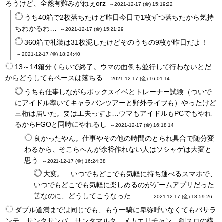
ろうけど、全然有難みがねぇorz
--
2021-12-17 (金) 15:19:22
うち40箱で2枚落ちたけど昨日今日で1枚ずつ落ちたから気持
ちわかるわ…
--
2021-12-17 (金) 15:21:29
360箱で礼装は31枚泥したけどそのうちの9枚が昨日だよ！
--
2021-12-17 (金) 18:24:40
13～14箱分くらいで終了。ウマの面倒も並行して行わないとだ
からどうしてもペースは落ちる
--
2021-12-17 (金) 16:01:14
うちも仕事しながらボックスイベとトレーナー試験（ついで
にアイドル率いてキャラバンツアーと野外ライブも）やったけど
三桁は届いた。要は工夫っすよ…ウマもアイドルもPCでもやれ
るからFGOと同時にやれるし
--
2021-12-17 (金) 16:18:14
良かったやん。仕事やその他の時間のとられ具合で随分変
わるから、そこらへんが余裕作れない人はソシャゲは大変と
思う
--
2021-12-17 (金) 16:24:38
大変。…いつでもどこでも気軽に持ち運べるスマホで、
いつでもどこでも気軽に楽しめるのがゲームアプリだった
筈なのに、どうしてこうなった……
--
2021-12-17 (金) 18:59:26
ダブル道満までは同じでも、もう一騎に卑弥呼いなくてもバサラ
ンテ、サンタサンバ、サンタマルタ、メカエリチャン、剣スロの構