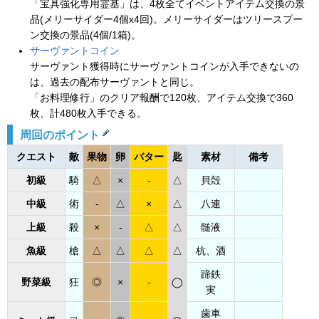
「宝具強化専用霊基」は、4枚全てイベントアイテム交換の景
品(メリーサイダー4個x4回)。メリーサイダーはツリースプー
ン交換の景品(4個/1箱)。
サーヴァントコイン
サーヴァント獲得時にサーヴァントコインが入手できないの
は、過去の配布サーヴァントと同じ。
「お料理修行」のクリア報酬で120枚、アイテム交換で360
枚、計480枚入手できる。
周回のポイント
クエスト
敵
果物
卵
バター
匙
素材
備考
初級
騎
△
×
-
△
貝殻
中級
術
-
△
×
△
八連
上級
殺
×
-
△
△
髄液
魚級
槍
△
△
△
△
杭、酒
蹄鉄
野菜級
狂
◎
×
-
◯
実
歯車