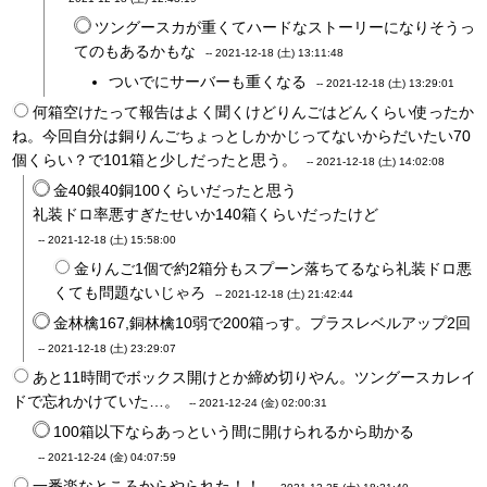
ツングースカが重くてハードなストーリーになりそうっ
てのもあるかもな
--
2021-12-18 (土) 13:11:48
ついでにサーバーも重くなる
--
2021-12-18 (土) 13:29:01
何箱空けたって報告はよく聞くけどりんごはどんくらい使ったか
ね。今回自分は銅りんごちょっとしかかじってないからだいたい70
個くらい？で101箱と少しだったと思う。
--
2021-12-18 (土) 14:02:08
金40銀40銅100くらいだったと思う
礼装ドロ率悪すぎたせいか140箱くらいだったけど
--
2021-12-18 (土) 15:58:00
金りんご1個で約2箱分もスプーン落ちてるなら礼装ドロ悪
くても問題ないじゃろ
--
2021-12-18 (土) 21:42:44
金林檎167,銅林檎10弱で200箱っす。プラスレベルアップ2回
--
2021-12-18 (土) 23:29:07
あと11時間でボックス開けとか締め切りやん。ツングースカレイ
ドで忘れかけていた…。
--
2021-12-24 (金) 02:00:31
100箱以下ならあっという間に開けられるから助かる
--
2021-12-24 (金) 04:07:59
一番楽なところからやられた！！