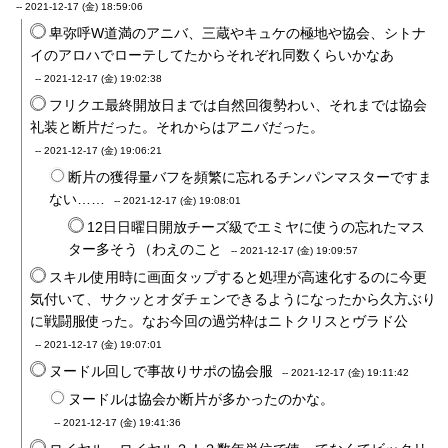
--
2021-12-17 (金) 18:59:06
卑弥呼W道満のアニバ、三蔵やキュケの極地や協会、シトナ
イのアロハでローテしてたからそれぞれ同数くらいかなあ
--
2021-12-17 (金) 19:02:38
フリクエ最終開放日までは自然回復勢わい、それまでは協会
礼装と断片だった。それからはアニバだった。
--
2021-12-17 (金) 19:06:21
断片の獲得量バフを頻繁に忘れるチンパンマスターですま
ない……
--
2021-12-17 (金) 19:08:01
12日日曜日開放チーズ級でエミヤに使うの忘れたマス
ター多そう（わえのこと
--
2021-12-17 (金) 19:09:57
スキル使用時に画面タップすると処理が高速化するのに今更
気付いて、サクッとオダチェンできるようになったから久方ぶり
に戦闘服使った。なお今回の過労枠はニトクリスとヴラド公
--
2021-12-17 (金) 19:07:01
ヌードル回しで事故りサポの協会服
--
2021-12-17 (金) 19:11:42
ヌードルは協会か断片が多かったのかな。
--
2021-12-17 (金) 19:41:36