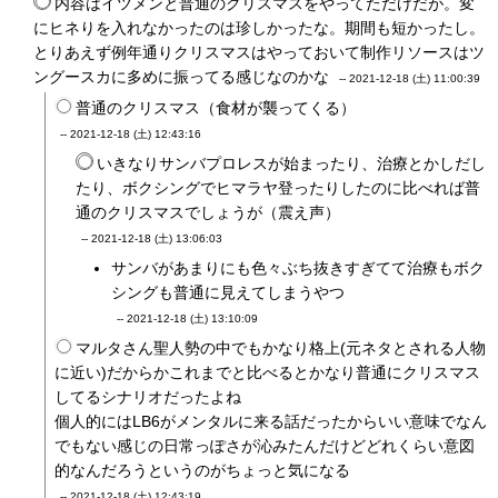
内容はイツメンと普通のクリスマスをやってただけだが。変
にヒネりを入れなかったのは珍しかったな。期間も短かったし。
とりあえず例年通りクリスマスはやっておいて制作リソースはツ
ングースカに多めに振ってる感じなのかな
--
2021-12-18 (土) 11:00:39
普通のクリスマス（食材が襲ってくる）
--
2021-12-18 (土) 12:43:16
いきなりサンバプロレスが始まったり、治療とかしだし
たり、ボクシングでヒマラヤ登ったりしたのに比べれば普
通のクリスマスでしょうが（震え声）
--
2021-12-18 (土) 13:06:03
サンバがあまりにも色々ぶち抜きすぎてて治療もボク
シングも普通に見えてしまうやつ
--
2021-12-18 (土) 13:10:09
マルタさん聖人勢の中でもかなり格上(元ネタとされる人物
に近い)だからかこれまでと比べるとかなり普通にクリスマス
してるシナリオだったよね
個人的にはLB6がメンタルに来る話だったからいい意味でなん
でもない感じの日常っぽさが沁みたんだけどどれくらい意図
的なんだろうというのがちょっと気になる
--
2021-12-18 (土) 12:43:19