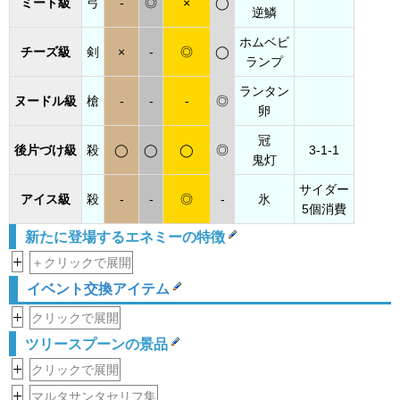
ミート級
弓
-
◎
×
◯
逆鱗
ホムベビ
チーズ級
剣
×
-
◎
◯
ランプ
ランタン
ヌードル級
槍
-
-
-
◎
卵
冠
後片づけ級
殺
◯
◯
◯
◎
3-1-1
鬼灯
サイダー
アイス級
殺
-
-
◎
-
氷
5個消費
新たに登場するエネミーの特徴
+
＋クリックで展開
イベント交換アイテム
+
クリックで展開
ツリースプーンの景品
+
クリックで展開
+
マルタサンタセリフ集