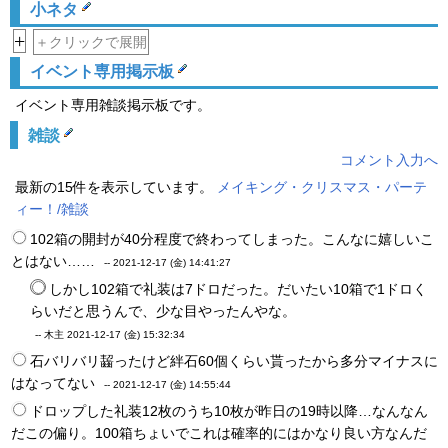
小ネタ
+
＋クリックで展開
イベント専用掲示板
イベント専用雑談掲示板です。
雑談
コメント入力へ
最新の15件を表示しています。
メイキング・クリスマス・パーテ
ィー！/雑談
102箱の開封が40分程度で終わってしまった。こんなに嬉しいこ
とはない……
--
2021-12-17 (金) 14:41:27
しかし102箱で礼装は7ドロだった。だいたい10箱で1ドロく
らいだと思うんで、少な目やったんやな。
-- 木主
2021-12-17 (金) 15:32:34
石バリバリ齧ったけど絆石60個くらい貰ったから多分マイナスに
はなってない
--
2021-12-17 (金) 14:55:44
ドロップした礼装12枚のうち10枚が昨日の19時以降…なんなん
だこの偏り。100箱ちょいでこれは確率的にはかなり良い方なんだ