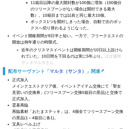
11箱目以降の最大開封数が100個に増加（100個分
のツリースプーンがない場合は開封できる最大
数）。10箱目までは以前と同じ最大10個。
ボックス1つを開封しきった場合、自動で次のボッ
クスへ切り替わるようになった。
イベント開催期間が8日半と短い。一方で、フリークエストの
開放は例年通りの時限式。
近年のクリスマスイベントは開催期間が10日以上設けら
れていた。10日間を下回るのは実に5年ぶり。
ほぼ週間
サンタマルタさん
配布サーヴァント「
マルタ（サンタ）
」関連
正式加入
メインクエストクリア後、イベントアイテム交換にて「聖女
見習いの交換券」(ツリースプーン交換5箱目の景品)と交換で
正式加入。
霊基再臨
再臨素材「おたまステッキ」は、4個全てツリースプーン交換
の景品(1～4箱目に各1)。
宝具レベル上げ