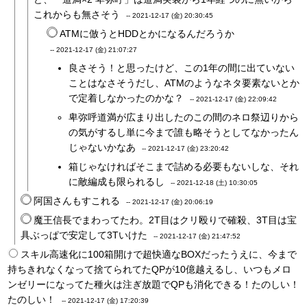
これからも無さそう
--
2021-12-17 (金) 20:30:45
ATMに倣うとHDDとかになるんだろうか
--
2021-12-17 (金) 21:07:27
良さそう！と思ったけど、この1年の間に出ていない
ことはなさそうだし、ATMのようなネタ要素ないとか
で定着しなかったのかな？
--
2021-12-17 (金) 22:09:42
卑弥呼道満が広まり出したのこの間のネロ祭辺りから
の気がするし単に今まで誰も略そうとしてなかったん
じゃないかなあ
--
2021-12-17 (金) 23:20:42
箱じゃなければそこまで詰める必要もないしな、それ
に敵編成も限られるし
--
2021-12-18 (土) 10:30:05
阿国さんもすこれる
--
2021-12-17 (金) 20:06:19
魔王信長でまわってたわ。2T目はクリ殴りで確殺、3T目は宝
具ぶっぱで安定して3Tいけた
--
2021-12-17 (金) 21:47:52
スキル高速化に100箱開けで超快適なBOXだったうえに、今まで
持ちきれなくなって捨てられてたQPが10億越えるし、いつもメロ
ンゼリーになってた種火は注ぎ放題でQPも消化できる！たのしい！
たのしい！
--
2021-12-17 (金) 17:20:39