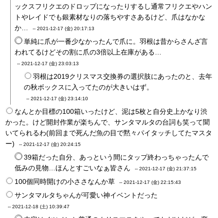
ックスフリクエのドロップになったりするし通常フリクエやハン
トやレイドでも銀素材なりの落ちやすさあるけど、爪はなかな
か…
--
2021-12-17 (金) 20:17:13
単純に爪が一番少なかったんで爪に。羽根は昔からさんざ言
われてるけどその割に爪の3倍以上在庫がある…
--
2021-12-17 (金) 23:03:13
羽根は2019クリスマス交換券の選択肢にあったのと、去年
の秋ボックスに入ってたのが大きいはず。
--
2021-12-17 (金) 23:14:10
なんとか目標の100箱いったけど、泥は5枚と自分史上かなり渋
かった。けど開封作業が楽ちんで、サンタマルタの台詞も笑って聞
いてられるわ(前回まで死んだ魚の目で黙々パイタッチしてたマスタ
ー)
--
2021-12-17 (金) 20:24:15
39箱だった自分、あっという間にタップ終わっちゃったんで
低みの見物…ほんとすごいなぁ皆さん
--
2021-12-17 (金) 21:37:15
100個同時開けの小ささなんか草
--
2021-12-17 (金) 22:15:43
サンタマルタちゃんが可愛い神イベントだった
--
2021-12-18 (土) 10:39:47