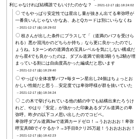
利じゃなければ結構誰でもいけたのかな？
--
2021-12-17 (金) 18:24:02
でもやっぱり安定性では星出し量が抜きん出てる卑弥呼が
一番良いんじゃないかなあ、あとQカードは別にいらなくね
--
2021-12-17 (金) 18:29:02
枝さんが出した条件にプラスして「（道満のバフを受けら
れる）悪か混沌かのどちらか持ち」なら更に良かったのでし
ょうね。1ターンめの道満含め宝具レベルを気にしない構成だ
から星4でも良かったのは、ダブル道満で前衛3騎うち2騎が埋
まっている割には自由度高かった編成だと思います
--
2021-12-17 (金) 18:29:40
やっぱり全体攻撃バフ+毎ターン星出し24個はちょっとお
かしい性能だと思う…安定度では卑弥呼様が群を抜いていた
--
2021-12-17 (金) 18:34:24
この木で挙げられている他の鯖の中でも結構出来たろうけ
れど、やはり「安定」が強かった印象あるダブル道満との卑
弥呼。昨夕の以下コメ思い出したのでコピペ。
卑弥呼ダブル道満3wで道満カードゼロ！→うおおおお！卑弥
呼宝具BBでイケるか？→3手目Bクリ25万超！うおおおおお！
--
2021-12-17 (金) 18:42:23