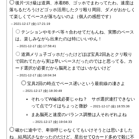
後片づけ級は道満、水着BB、ゴッホでまわってたわ。速度は
落ちるだろうけどゴッホ活用したクリ殴り周回、ダメがおかしく
て楽しくてペースが落ちないのよ（個人の感想です）
--
2021-12-17 (金) 17:21:19
テンションやモチベ等々合わせてだもんね、実際のペース
は。楽しみながら出来たのは特にいいやん！
--
2021-12-17 (金) 17:58:41
道満メリュ子ゴッホだったけどほぼ宝具2回あとクリ殴り
で回れてたから実は早いペースだったのではと思ってる。カ
ード選択が必要だから脳死とまではいかないけど
--
2021-12-17 (金) 18:04:34
宝具2回の時点でペース遅いという最前線の凄さよ
--
2021-12-17 (金) 18:30:49
それってW編成必要じゃね？ サポ選択連打できない
って点でワイはちょっと微妙
--
2021-12-17 (金) 18:55:36
まあ脳死と速度のバランス調整は人それぞれよね
--
2021-12-17 (金) 19:04:33
確かに途中で、卑弥呼じゃなくてもいけそうとは思いました
ね…結局試さなかったのだけど、星出せてQカード多めで殺に不