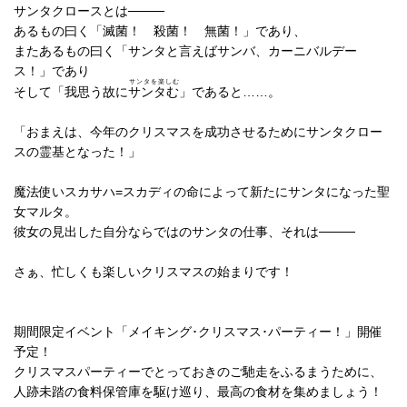
サンタクロースとは────
あるもの曰く「滅菌！ 殺菌！ 無菌！」であり、
またあるもの曰く「サンタと言えばサンバ、カーニバルデー
ス！」であり
サンタを楽しむ
そして「我思う故に
サンタむ
」であると……。
「おまえは、今年のクリスマスを成功させるためにサンタクロー
スの霊基となった！」
魔法使いスカサハ=スカディの命によって新たにサンタになった聖
女マルタ。
彼女の見出した自分ならではのサンタの仕事、それは────
さぁ、忙しくも楽しいクリスマスの始まりです！
期間限定イベント「メイキング･クリスマス･パーティー！」開催
予定！
クリスマスパーティーでとっておきのご馳走をふるまうために、
人跡未踏の食料保管庫を駆け巡り、最高の食材を集めましょう！