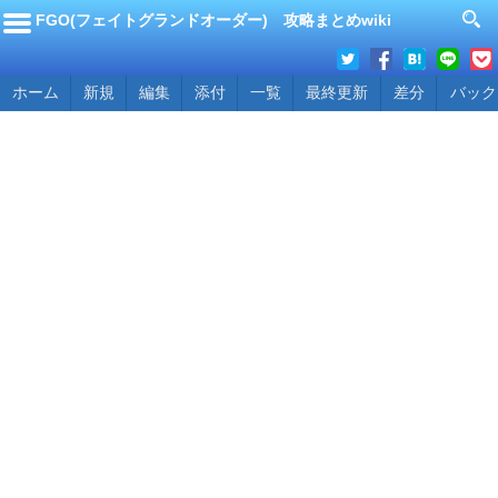
FGO(フェイトグランドオーダー) 攻略まとめwiki
ホーム
新規
編集
添付
一覧
最終更新
差分
バック