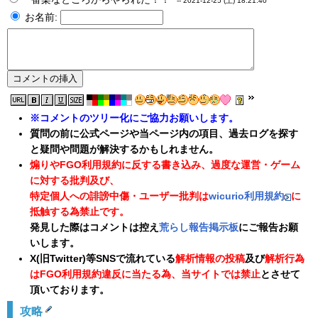
--
2021-12-25 (土) 18:21:40
お名前:
※コメントのツリー化にご協力お願いします。
質問の前に公式ページや当ページ内の項目、過去ログを探す
と疑問や問題が解決するかもしれません。
煽りやFGO利用規約に反する書き込み、過度な運営・ゲーム
に対する批判及び、
特定個人への誹謗中傷・ユーザー批判は
wicurio利用規約
に
抵触する為禁止です。
発見した際はコメントは控え
荒らし報告掲示板
にご報告お願
いします。
X(旧Twitter)等SNSで流れている
解析情報の投稿
及び
解析行為
はFGO利用規約違反に当たる為、当サイトでは禁止
とさせて
頂いております。
攻略