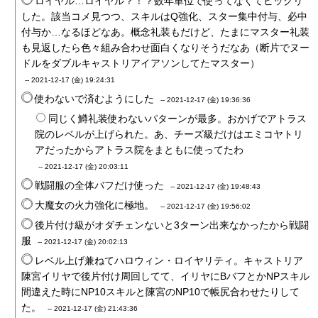
ロイヤル…ロイヤル？！？数年単位で使ってなくてビックリ
した。該当コメ見つつ、スキルはQ強化、スター集中付与、必中
付与か…なるほどなあ。概念礼装もだけど、たまにマスター礼装
も見返したら色々組み合わせ面白くなりそうだなあ（断片でヌー
ドルをダブルキャストリアイアソンしてたマスター）
--
2021-12-17 (金) 19:24:31
使わないで済むようにした
--
2021-12-17 (金) 19:36:36
同じく鱒礼装使わないパターンが最多。おかげでアトラス
院のレベルが上げられた。あ、チーズ級だけはエミコヤトリ
アだったからアトラス院をまともに使ってたわ
--
2021-12-17 (金) 20:03:11
戦闘服の全体バフだけ使った
--
2021-12-17 (金) 19:48:43
大魔女の火力強化に極地。
--
2021-12-17 (金) 19:56:02
後片付け級がオダチェンないと3ターン出来なかったから戦闘
服
--
2021-12-17 (金) 20:02:13
レベル上げ兼ねてハロウィン・ロイヤリティ。キャストリア
陳宮イリヤで後片付け周回してて、イリヤにBバフとかNPスキル
間違えた時にNP10スキルと陳宮のNP10で帳尻合わせたりして
た。
--
2021-12-17 (金) 21:43:36