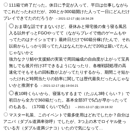
111箱で終了だった。休日に予定が入って、平日は仕事しながら
でこれだったわけだが、200とか300箱開けた人って一日にどんだけ
プレイできてたのだろうか
--
2021-12-17 (金) 18:34:28
おま環な話ですまないけど、昼休みと帰宅後の食う寝る風呂
入る以外ずっとFGOやってて（ながらプレイで他のゲームもや
ってたのはナイショです）最終日だけで60箱分稼げたんで、それ
以前からしっかり回ってた人はなんだかんだで200は届いてたん
じゃないかと
強力なクリ鯖や支援鯖の実装で周回編成の自由度が上がって宝具
無しでも後片付け3Tできるようになったり、各種戦闘処理の高
速化でそもそもの回転数が上がってたりするから、期間こそ短か
ったけれど時間当たりの効率に関しては歴代最良だったんじゃな
いかと推測する
--
2021-12-17 (金) 19:04:21
夜10時くらいから、寝落ちするまで（たぶん3時くらい？）で
初日から全力で360箱だった。基本全部3Tで5凸が早かったって
のもある。（170箱くらいで5凸）
--
2021-12-17 (金) 19:18:32
マスター礼装、このイベントで最多使用はどれでしたか？自分は
アニバ（ダブル道満卑弥呼）でしたが、3つ上の木でロイヤル使っ
ている方（ダブル道満ジナコ）いたので気になって…