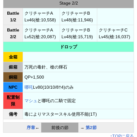
Stage 2/2
Battle
クリチャーチA
クリチャーチB
1/2
Lv46(槍:10,558)
Lv48(槍:11,946)
Battle
クリチャーチA
クリチャーチB
クリチャーチC
2/2
Lv52(槍:20,087)
Lv48(槍:15,719)
Lv45(槍:16,037)
ドロップ
金箱
銀箱
万死の毒針、槍の輝石
銅箱
QP+1,500
NPC
哪吒
Lv80(10/10/8†4)のみ
配置制
マシュ
と哪吒の二騎で固定
限
備考
毒によりマスタースキル使用不能(1T)
序章
←
前後の節
→
第2節
↑TOPに戻る