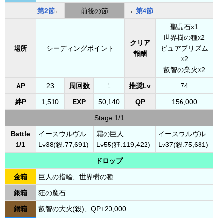
第2節
←
前後の節
→
第4節
聖晶石x1
世界樹の種x2
クリア
場所
シーディングポイント
ピュアプリズム
報酬
×2
叡智の業火×2
AP
23
周回数
1
推奨Lv
74
絆P
1,510
EXP
50,140
QP
156,000
Stage 1/1
Battle
イースウルヴル
霜の巨人
イースウルヴル
1/1
Lv38(殺:77,691)
Lv55(狂:119,422)
Lv37(殺:75,681)
ドロップ
金箱
巨人の指輪、世界樹の種
銀箱
狂の魔石
銅箱
叡智の大火(殺)、QP+20,000