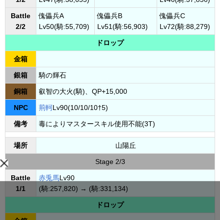
Battle
傀儡兵A
傀儡兵B
傀儡兵C
2/2
Lv50(騎:55,709)
Lv51(騎:56,903)
Lv72(騎:88,279)
ドロップ
金箱
銀箱
騎の輝石
銅箱
叡智の大火(騎)、QP+15,000
NPC
荊軻
Lv90(10/10/10†5)
備考
毒によりマスタースキル使用不能(3T)
場所
山陽丘
Stage 2/3
Battle
赤兎馬
Lv90
1/1
(騎:257,820) → (騎:331,134)
ドロップ