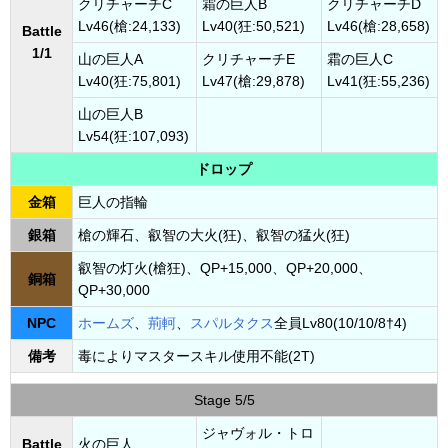
クリチャーチC
霜の巨人B
クリチャーチD
Lv46(槍:24,133)
Lv40(狂:50,521)
Lv46(槍:28,658)
Battle
1/1
山の巨人A
クリチャーチE
霜の巨人C
Lv40(狂:75,801)
Lv47(槍:29,878)
Lv41(狂:55,236)
山の巨人B
Lv54(狂:107,093)
ドロップ
金箱
巨人の指輪
銀箱
槍の輝石、叡智の大火(狂)、叡智の猛火(狂)
叡智の灯火(槍狂)、QP+15,000、QP+20,000、
銅箱
QP+30,000
NPC
ホームズ
、
荊軻
、
スパルタクス
全員Lv80(10/10/8†4)
備考
毒によりマスタースキル使用不能(2T)
Stage 5/5
ジャヴォル・トロ
Battle
火の巨人