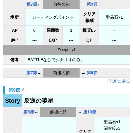
第7節
←
前後の節
→
第9節
クリア
場所
シーディングポイント
聖晶石×1
報酬
AP
0
周回数
1
推奨Lv
--
絆P
---
EXP
---
QP
---
Stage 1/1
備考
BATTLEなしでシナリオのみ。
第7節
←
前後の節
→
第9節
↑TOPに戻る
第9節
Story
反逆の暁星
第8節
←
前後の節
→
第10節
聖晶石x1
閑古鈴x3
クリア