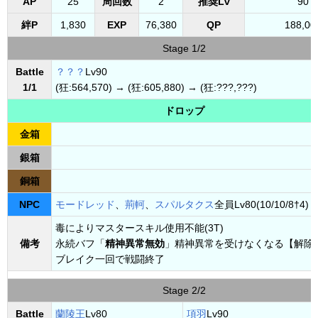
AP
25
周回数
2
推奨Lv
90
絆P
1,830
EXP
76,380
QP
188,00
Stage 1/2
Battle
？？？
Lv90
1/1
(狂:564,570) → (狂:605,880) → (狂:???,???)
ドロップ
金箱
銀箱
銅箱
NPC
モードレッド
、
荊軻
、
スパルタクス
全員Lv80(10/10/8†4)
毒によりマスタースキル使用不能(3T)
備考
永続バフ「
精神異常無効
」精神異常を受けなくなる【解除
ブレイク一回で戦闘終了
Stage 2/2
Battle
蘭陵王
Lv80
項羽
Lv90