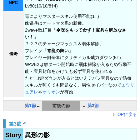
NPC
Lv80(10/10/8†4)
毒によりマスタースキル使用不能(1T)
傀儡兵はオートマタ系の新種。
2wave敵1T目「
令呪をもって命ず！宝具を解放なさ
い！
」
？？？のチャージマックス＆弱体解除。
ブレイク『
青龍の舞い
』
備考
プレイヤー側全体にクリティカル威力ダウン(5T)
WAVE2は敵ターン開始時に弱体解除が入るため行動不
能・宝具封印をかけても必ず宝具を使われる
ただしNPダウンが入るとはいえデバフ宝具なので防御
スキルが無くても問題なく、男性セイバーなので
エウリ
ュアレ
や
オリオン
が有効
第1節
←
前後の節
→
第3節
↑TOPに戻る
第3節
Story
異形の影