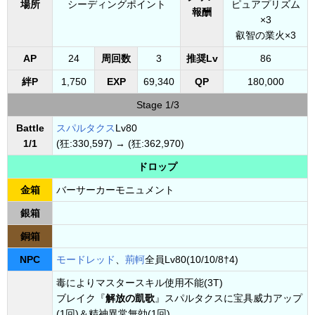
場所
シーディングポイント
ピュアプリズム
報酬
×3
叡智の業火×3
AP
24
周回数
3
推奨Lv
86
絆P
1,750
EXP
69,340
QP
180,000
Stage 1/3
Battle
スパルタクス
Lv80
1/1
(狂:330,597) → (狂:362,970)
ドロップ
金箱
バーサーカーモニュメント
銀箱
銅箱
NPC
モードレッド
、
荊軻
全員Lv80(10/10/8†4)
毒によりマスタースキル使用不能(3T)
ブレイク『
解放の凱歌
』スパルタクスに宝具威力アップ
(1回)＆精神異常無効(1回)