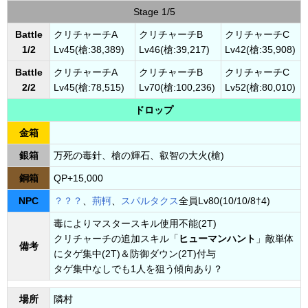
Stage 1/5
Battle
クリチャーチA
クリチャーチB
クリチャーチC
1/2
Lv45(槍:38,389)
Lv46(槍:39,217)
Lv42(槍:35,908)
Battle
クリチャーチA
クリチャーチB
クリチャーチC
2/2
Lv45(槍:78,515)
Lv70(槍:100,236)
Lv52(槍:80,010)
ドロップ
金箱
銀箱
万死の毒針、槍の輝石、叡智の大火(槍)
銅箱
QP+15,000
NPC
？？？
、
荊軻
、
スパルタクス
全員Lv80(10/10/8†4)
毒によりマスタースキル使用不能(2T)
クリチャーチの追加スキル「
ヒューマンハント
」敵単体
備考
にタゲ集中(2T)＆防御ダウン(2T)付与
タゲ集中なしでも1人を狙う傾向あり？
場所
隣村