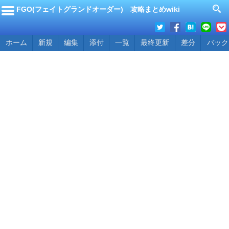
FGO(フェイトグランドオーダー) 攻略まとめwiki
ホーム
新規
編集
添付
一覧
最終更新
差分
バック