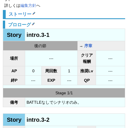
詳しくは
編集方針
へ
ストーリー
プロローグ
Story
intro.3-1
後の節
→
序章
クリア
場所
---
---
報酬
AP
0
周回数
1
推奨Lv
---
絆P
---
EXP
---
QP
---
Stage 1/1
備考
BATTLEなしでシナリオのみ。
Story
intro.3-2