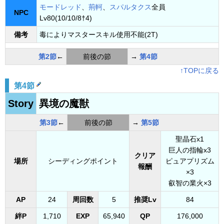
モードレッド
、
荊軻
、
スパルタクス
全員
NPC
Lv80(10/10/8†4)
備考
毒によりマスタースキル使用不能(2T)
第2節
←
前後の節
→
第4節
↑TOPに戻る
第4節
Story
異境の魔獣
第3節
←
前後の節
→
第5節
聖晶石x1
巨人の指輪x3
クリア
場所
シーディングポイント
ピュアプリズム
報酬
×3
叡智の業火×3
AP
24
周回数
5
推奨Lv
84
絆P
1,710
EXP
65,940
QP
176,000