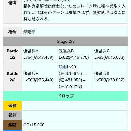
備考
精神異常解除は伴わないためブレイク時に精神異常を入
れていればそのターンは攻撃されず、無効処理は次回に
持ち越される。
場所
景陽原
Stage 2/3
Battle
傀儡兵A
傀儡兵B
傀儡兵C
1/2
Lv54(騎:47,488)
Lv52(騎:45,778)
Lv53(騎:46,633)
項羽
Lv90
Battle
傀儡兵A
(狂:378,675)→
傀儡兵B
2/2
Lv56(騎:75,440)
(狂:481,950)→
Lv58(騎:78,062)
(狂:???,???)
ドロップ
金箱
銀箱
銅箱
QP+15,000