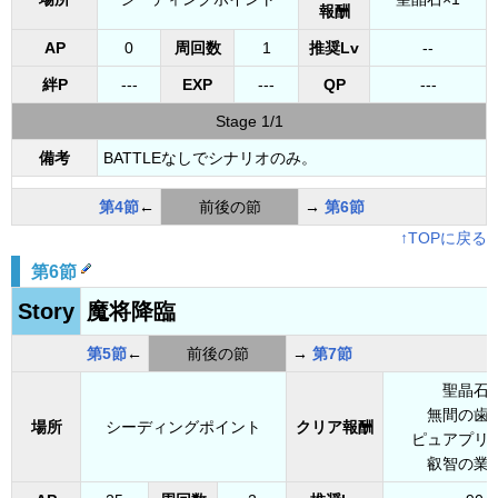
報酬
AP
0
周回数
1
推奨Lv
--
絆P
---
EXP
---
QP
---
Stage 1/1
備考
BATTLEなしでシナリオのみ。
第4節
←
前後の節
→
第6節
↑TOPに戻る
第6節
Story
魔将降臨
第5節
←
前後の節
→
第7節
聖晶石x
無間の歯車
場所
シーディングポイント
クリア報酬
ピュアプリズ
叡智の業火