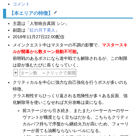
コメント
【本エリアの特徴】
主題は「人智統合真国 シン」
副題は「
紅の月下美人
」
2018年11月27日22:00配信
メインクエスト中はマスターの不調の影響で、
マスタースキ
ルが開幕から数ターン発動不可能
。
前哨戦のあるボスになら道中戦でも解除されるが、この制限
は節が進むたびに長くなっていく。
+
ターン数 ＋クリックで展開
クリティカルを中心に強力な自己強化を行うボスが多いのも
特徴。
クラス相性すらひっくり返される危険性が多々ある反面、強
化解除等を使いこなせれば大分攻略は楽になる。
前ステージから引き続き、またまたバーサーカーのサー
ヴァントが幾度となく立ちはだかる。こちらもクリティ
カルバフ持ちで序盤から継続火力が高いため、フォーリ
ナーが居ても油断ならないレベルになる。