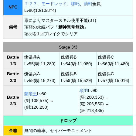
？？？
、
モードレッド
、
哪吒
、
荊軻
全員
NPC
Lv80(10/10/8†4)
毒によりマスタースキル使用不能(3T)
備考
項羽の永続バフ「
精神異常無効
」
項羽を1回ブレイクでクリア
Stage 3/3
Battle
傀儡兵A
傀儡兵B
傀儡兵C
1/3
Lv55(騎:11,280)
Lv54(騎:11,080)
Lv56(騎:11,480)
Battle
傀儡兵A
傀儡兵B
傀儡兵C
2/3
Lv58(騎:15,273)
Lv59(騎:15,529)
Lv57(騎:15,016)
項羽
Lv90
蘭陵王
Lv80
Battle
(狂:200,353) →
(剣:108,575) →
3/3
(狂:206,550) →
(剣:126,250)
(狂:213,435)
ドロップ
金箱
無間の歯車、セイバーモニュメント