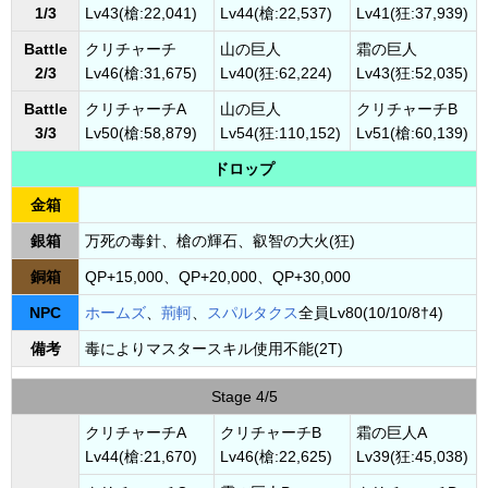
1/3
Lv43(槍:22,041)
Lv44(槍:22,537)
Lv41(狂:37,939)
Battle
クリチャーチ
山の巨人
霜の巨人
2/3
Lv46(槍:31,675)
Lv40(狂:62,224)
Lv43(狂:52,035)
Battle
クリチャーチA
山の巨人
クリチャーチB
3/3
Lv50(槍:58,879)
Lv54(狂:110,152)
Lv51(槍:60,139)
ドロップ
金箱
銀箱
万死の毒針、槍の輝石、叡智の大火(狂)
銅箱
QP+15,000、QP+20,000、QP+30,000
NPC
ホームズ
、
荊軻
、
スパルタクス
全員Lv80(10/10/8†4)
備考
毒によりマスタースキル使用不能(2T)
Stage 4/5
クリチャーチA
クリチャーチB
霜の巨人A
Lv44(槍:21,670)
Lv46(槍:22,625)
Lv39(狂:45,038)