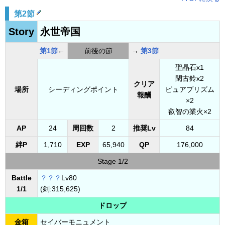
第2節
Story
永世帝国
第1節
←
前後の節
→
第3節
聖晶石x1
閑古鈴x2
クリア
場所
シーディングポイント
ピュアプリズム
報酬
×2
叡智の業火×2
AP
24
周回数
2
推奨Lv
84
絆P
1,710
EXP
65,940
QP
176,000
Stage 1/2
Battle
？？？
Lv80
1/1
(剣:315,625)
ドロップ
金箱
セイバーモニュメント