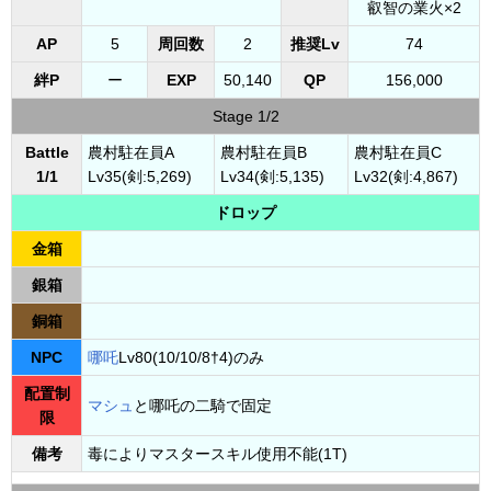
叡智の業火×2
AP
5
周回数
2
推奨Lv
74
絆P
ー
EXP
50,140
QP
156,000
Stage 1/2
Battle
農村駐在員A
農村駐在員B
農村駐在員C
1/1
Lv35(剣:5,269)
Lv34(剣:5,135)
Lv32(剣:4,867)
ドロップ
金箱
銀箱
銅箱
NPC
哪吒
Lv80(10/10/8†4)のみ
配置制
マシュ
と哪吒の二騎で固定
限
備考
毒によりマスタースキル使用不能(1T)