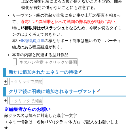
上記の魔術礼装による支援が使えないことも含め、開幕
特化が有効に働かないことにも注意する。
サーヴァント級の強敵が非常に多い事や上記の要素も相まっ
て、
過去2つの異聞帯と比べて戦闘の難易度が格段に高い。
特に
15節以降はボスラッシュ
となるため、令呪を切るタイミ
ングはよく考えておきたい。
幸い
亜種特異点Ⅲ
の様なサポート制限は無いので、パーティ
編成はある程度融通が利く。
本章の内容と関連する型月作品
+
ネタバレ注意 ＋クリックで展開
新たに追加されたエネミーの特徴
+
＋クリックで展開
クリア後に召喚に追加されるサーヴァント
+
＋クリックで展開
※編集者からのお願い
敵クラス名は輝石に対応した漢字一文字
エネミー情報は「名称+LV+(クラス:体力)」で記入をお願いしま
す。