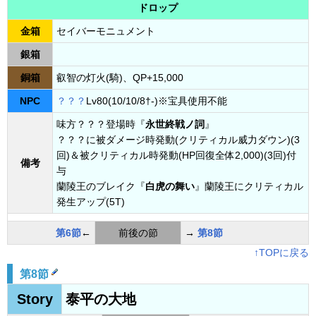
ドロップ
金箱
セイバーモニュメント
銀箱
銅箱
叡智の灯火(騎)、QP+15,000
NPC
？？？
Lv80(10/10/8†-)※宝具使用不能
味方？？？登場時『
永世終戦ノ詞
』
？？？に被ダメージ時発動(クリティカル威力ダウン)(3
回)＆被クリティカル時発動(HP回復全体2,000)(3回)付
備考
与
蘭陵王のブレイク『
白虎の舞い
』蘭陵王にクリティカル
発生アップ(5T)
第6節
←
前後の節
→
第8節
↑TOPに戻る
第8節
Story
泰平の大地