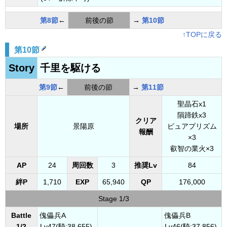
第8節
←
前後の節
→
第10節
↑TOPに戻る
第10節
Story
千里を駆ける
第9節
←
前後の節
→
第11節
聖晶石x1
隕蹄鉄x3
クリア
場所
景陽原
ピュアプリズム
報酬
×3
叡智の業火×3
AP
24
周回数
3
推奨Lv
84
絆P
1,710
EXP
65,940
QP
176,000
Stage 1/3
Battle
傀儡兵A
傀儡兵B
1/2
Lv47(騎:38,655)
Lv46(騎:37,856)