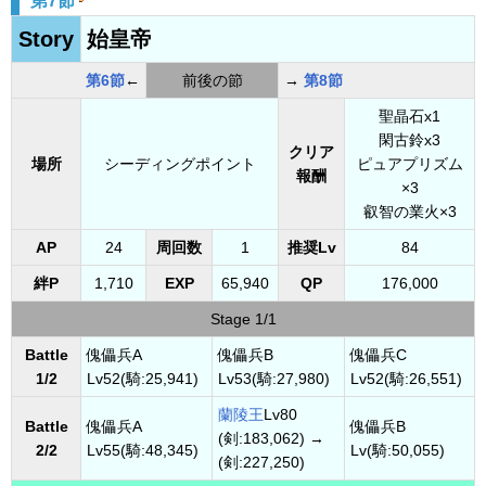
第7節
Story
始皇帝
第6節
←
前後の節
→
第8節
聖晶石x1
閑古鈴x3
クリア
場所
シーディングポイント
ピュアプリズム
報酬
×3
叡智の業火×3
AP
24
周回数
1
推奨Lv
84
絆P
1,710
EXP
65,940
QP
176,000
Stage 1/1
Battle
傀儡兵A
傀儡兵B
傀儡兵C
1/2
Lv52(騎:25,941)
Lv53(騎:27,980)
Lv52(騎:26,551)
蘭陵王
Lv80
Battle
傀儡兵A
傀儡兵B
(剣:183,062) →
2/2
Lv55(騎:48,345)
Lv(騎:50,055)
(剣:227,250)