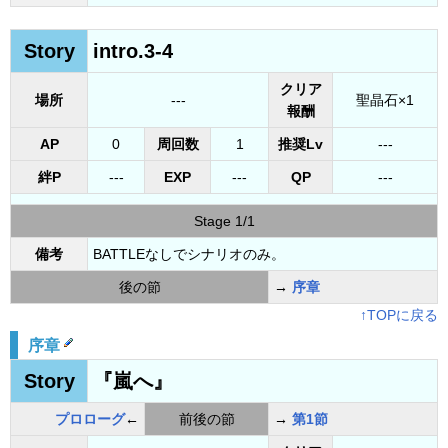
Story
intro.3-4
クリア
場所
---
聖晶石×1
報酬
AP
0
周回数
1
推奨Lv
---
絆P
---
EXP
---
QP
---
Stage 1/1
備考
BATTLEなしでシナリオのみ。
後の節
→
序章
↑TOPに戻る
序章
Story
『嵐へ』
プロローグ
←
前後の節
→
第1節