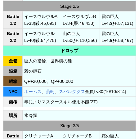
Stage 2/5
Battle
イースウルヴルA
イースウルヴルB
霜の巨人
1/2
Lv33(殺:45,093)
Lv34(殺:46,433)
Lv42(狂:57,131)
Battle
イースウルヴル
山の巨人
霜の巨人
2/2
Lv40(殺:54,475)
Lv50(狂:110,356)
Lv43(狂:58,467)
ドロップ
金箱
巨人の指輪、世界樹の種
銀箱
殺の輝石
銅箱
QP+20,000、QP+30,000
NPC
ホームズ
、
荊軻
、
スパルタクス
全員Lv80(10/10/8†4)
備考
毒によりマスタースキル使用不能(2T)
場所
氷冷窟
Stage 3/5
Battle
クリチャーチA
クリチャーチB
霜の巨人