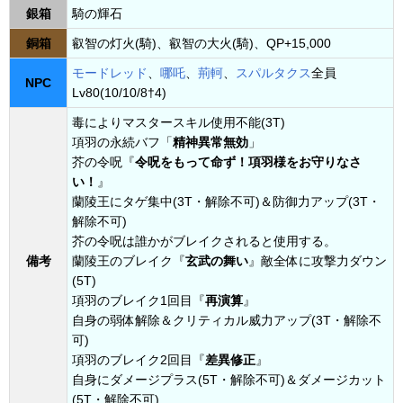
銀箱
騎の輝石
銅箱
叡智の灯火(騎)、叡智の大火(騎)、QP+15,000
モードレッド
、
哪吒
、
荊軻
、
スパルタクス
全員
NPC
Lv80(10/10/8†4)
毒によりマスタースキル使用不能(3T)
項羽の永続バフ「
精神異常無効
」
芥の令呪『
令呪をもって命ず！項羽様をお守りなさ
い！
』
蘭陵王にタゲ集中(3T・解除不可)＆防御力アップ(3T・
解除不可)
芥の令呪は誰かがブレイクされると使用する。
備考
蘭陵王のブレイク『
玄武の舞い
』敵全体に攻撃力ダウン
(5T)
項羽のブレイク1回目『
再演算
』
自身の弱体解除＆クリティカル威力アップ(3T・解除不
可)
項羽のブレイク2回目『
差異修正
』
自身にダメージプラス(5T・解除不可)＆ダメージカット
(5T・解除不可)