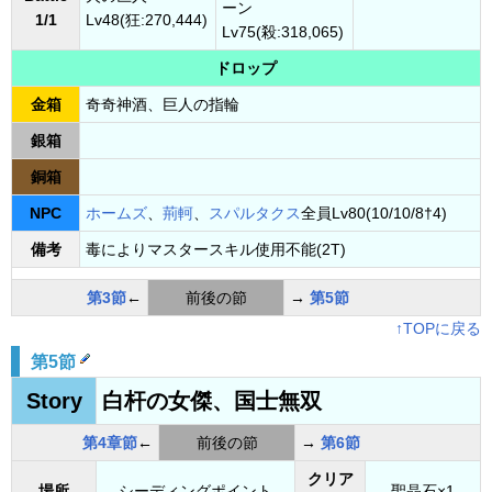
ーン
1/1
Lv48(狂:270,444)
Lv75(殺:318,065)
ドロップ
金箱
奇奇神酒、巨人の指輪
銀箱
銅箱
NPC
ホームズ
、
荊軻
、
スパルタクス
全員Lv80(10/10/8†4)
備考
毒によりマスタースキル使用不能(2T)
第3節
←
前後の節
→
第5節
↑TOPに戻る
第5節
Story
白杆の女傑、国士無双
第4章節
←
前後の節
→
第6節
クリア
場所
シーディングポイント
聖晶石×1