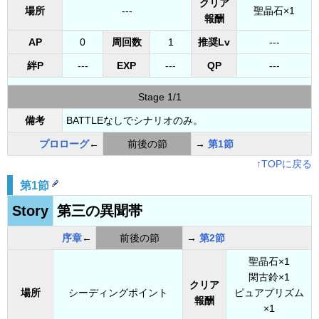
クリア
場所
---
聖晶石×1
報酬
AP
0
周回数
1
推奨Lv
---
絆P
---
EXP
---
QP
---
Stage 1/1
備考
BATTLEなしでシナリオのみ。
プロローグ
←
前後の節
→
第1節
↑TOPに戻る
第1節
Story
第三の異聞帯
序章
←
前後の節
→
第2節
聖晶石×1
閑古鈴×1
クリア
場所
シーディングポイント
ピュアプリズム
報酬
×1