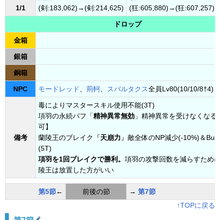
1/1
(剣:183,062)→(剣:214,625)
(狂:605,880)→(狂:607,257)
ドロップ
金箱
銀箱
銅箱
NPC
モードレッド
、
荊軻
、
スパルタクス
全員Lv80(10/10/8†4)
毒によりマスタースキル使用不能(3T)
項羽の永続バフ「
精神異常無効
」精神異常を受けなくなる
可】
備考
蘭陵王のブレイク『
天崩力
』敵全体のNP減少(-10%)＆Bus
(5T)
項羽を1回ブレイクで勝利。
項羽の攻撃回数を減らすため
陵王は放置した方がいい
第5節
←
前後の節
→
第7節
↑TOPに戻る