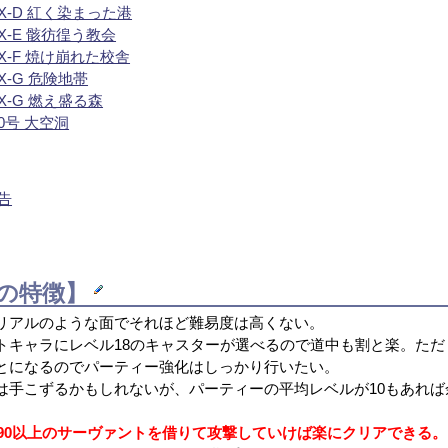
X-D 紅く染まった港
-E 骸彷徨う教会
X-F 焼け崩れた校舎
-G 危険地帯
-G 燃え盛る森
0号 大空洞
告
の特徴】
リアルのような面でそれほど難易度は高くない。
トキャラにレベル18のキャスターが選べるので道中も割と楽。ただ
とになるのでパーティー強化はしっかり行いたい。
は手こずるかもしれないが、パーティーの平均レベルが10もあれば
v90以上のサーヴァントを借りて攻撃していけば楽にクリアできる。