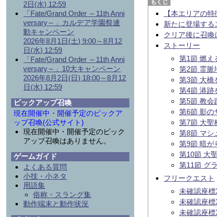
2日(水) 12:59
「Fate/Grand Order ～11th Anni
【本エリアの特
versary～」カルデア学園祭連
新たに登場する
動キャンペーン
クリア後に召喚
2026年8月1日(土) 9:00～8月12
ストーリー
日(水) 12:59
第1節 燃え
「Fate/Grand Order ～11th Anni
versary～」10大キャンペーン
第2節 霊脈
2026年8月2日(日) 18:00～8月12
第3節 大
日(水) 12:59
第4節 港
第5節 教
ピックアップ召喚
第6節 影
現在開催中・開催予定のピックア
ップ召喚(公式サイト)
第7節 大
現在開催中・開催予定のピック
第8節 マ
アップ召喚はありません。
第9節 暗
第10節 大
ゲームガイド
第11節 
よくある質問
小技・小ネタ
フリークエスト
用語集
未確認座標X
俗称・スラング集
未確認座標X
動作端末と動作状況
未確認座標X