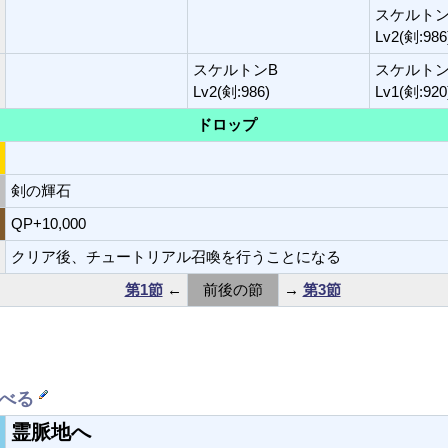
スケルト
Lv2(剣:986
スケルトンB
スケルトン
Lv2(剣:986)
Lv1(剣:920
ドロップ
剣の輝石
QP+10,000
クリア後、チュートリアル召喚を行うことになる
第1節
←
前後の節
→
第3節
調べる
霊脈地へ