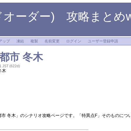
オーダー) 攻略まとめwi
アップ
凍結
複製
名前変更
ログイン
ユーザー登録申請
都市 冬木
1 JST (622d)
冬木
都市 冬木」のシナリオ攻略ページです。「特異点F」そのものにつ