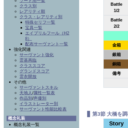
ソート用一覧
Battle
クラス別
1/2
レアリティ順
クラス・レアリティ別
Battle
特殊セリフ一覧
2/2
宝具一覧
エイプリルフール（H2
8）
配布サーヴァント一覧
金箱
強化関連
銀箱
サーヴァント強化
霊基再臨
銅箱
クラススコア
グランドスコア
備考
霊衣開放
その他
サーヴァントスキル
天地人
/
属性一覧表
作品別
/
声優別
イラストレーター別
サーヴァント性能比較表
第3節 大橋を
概念礼装
Story
概念礼装一覧