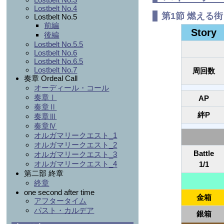
Lostbelt No.4
第1節 燃える
Lostbelt No.5
前編
Story
後編
Lostbelt No.5.5
Lostbelt No.6
Lostbelt No.6.5
Lostbelt No.7
周回数
奏章 Ordeal Call
オーディール・コール
奏章Ⅰ
AP
奏章Ⅱ
絆P
奏章Ⅲ
奏章Ⅳ
オルガマリークエスト_1
オルガマリークエスト_2
Battle
オルガマリークエスト_3
オルガマリークエスト_4
1/1
第二部 終章
終章
one second after time
金箱
アフタータイム
パスト・カルデア
銀箱