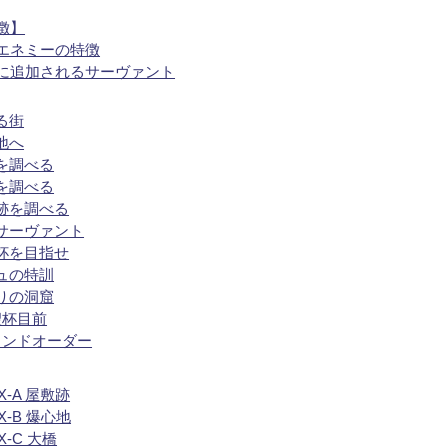
徴】
エネミーの特徴
に追加されるサーヴァント
る街
地へ
橋を調べる
跡を調べる
会跡を調べる
のサーヴァント
聖杯を目指せ
シュの特訓
がりの洞窟
聖杯目前
グランドオーダー
-A 屋敷跡
-B 爆心地
-C 大橋