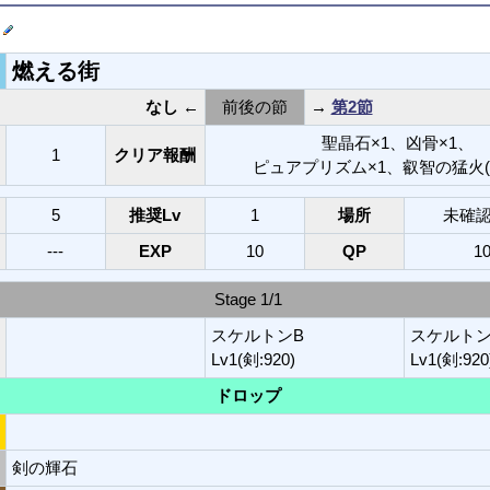
街
燃える街
なし
←
前後の節
→
第2節
聖晶石×1、凶骨×1、
1
クリア報酬
ピュアプリズム×1、叡智の猛火(AL
5
推奨Lv
1
場所
未確認
---
EXP
10
QP
10
Stage 1/1
スケルトンB
スケルトン
Lv1(剣:920)
Lv1(剣:920
ドロップ
剣の輝石