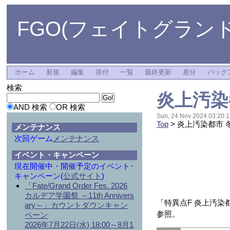
FGO(フェイトグランド
ホーム
新規
編集
添付
一覧
最終更新
差分
バック
検索
炎上汚染
AND 検索
OR 検索
Sun, 24 Nov 2024 03:20:1
Top
> 炎上汚染都市 
メンテナンス
次回ゲーム
メンテナンス
イベント・キャンペーン
現在開催中・開催予定のイベント･
キャンペーン(
公式サイト
)
「Fate/Grand Order Fes. 2026
カルデア学園祭 ～11th Annivers
「特異点F 炎上汚染
ary～」カウントダウンキャン
参照。
ペーン
2026年7月22日(水) 18:00～8月1