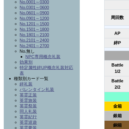
No.0001～0300
No.0301～0600
No.0601～0900
周回数
No.0901～1200
No.1201～1500
No.1501～1800
AP
No.1801～2100
No.2101～2400
絆P
No.2401～2700
No.無し
NPC専用概念礼装
効果別
Battle
特定属性絆UP概念礼装対応
1/2
表
種類別カード一覧
Battle
絆礼装
2/2
バレンタイン礼装
英霊正装
英霊旅装
英霊祭装
金箱
同人礼装
銀箱
英霊紀行
英霊巡遊
銅箱
英霊夢装