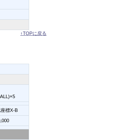
↑TOPに戻る
L)×5
座標X-B
,000