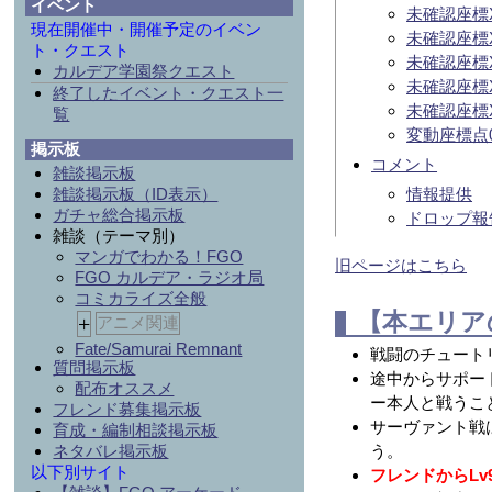
イベント
未確認座標
現在開催中・開催予定のイベン
未確認座標X
ト・クエスト
未確認座標
カルデア学園祭クエスト
未確認座標X
終了したイベント・クエスト一
未確認座標X
覧
変動座標点
掲示板
コメント
雑談掲示板
雑談掲示板（ID表示）
情報提供
ガチャ総合掲示板
ドロップ報
雑談（テーマ別）
マンガでわかる！FGO
旧ページはこちら
FGO カルデア・ラジオ局
コミカライズ全般
【本エリア
+
アニメ関連
Fate/Samurai Remnant
戦闘のチュート
質問掲示板
途中からサポー
配布オススメ
ー本人と戦うこ
フレンド募集掲示板
サーヴァント戦
育成・編制相談掲示板
ネタバレ掲示板
う。
以下別サイト
フレンドからL