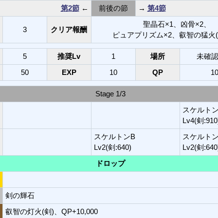
第2節
←
前後の節
→
第4節
聖晶石×1、凶骨×2、
3
クリア報酬
ピュアプリズム×2、叡智の猛火(AL
5
推奨Lv
1
場所
未確認
50
EXP
10
QP
10
Stage 1/3
スケルト
Lv4(剣:910
スケルトンB
スケルトン
Lv2(剣:640)
Lv2(剣:640
ドロップ
剣の輝石
叡智の灯火(剣)、QP+10,000