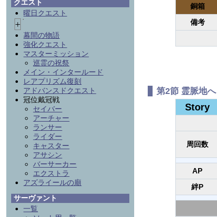
クエスト
銅箱
曜日クエスト
備考
+
幕間の物語
強化クエスト
マスターミッション
巡霊の祝祭
メイン・インタールード
レアプリズム復刻
アドバンスドクエスト
第2節 霊脈地
冠位戴冠戦
Story
セイバー
アーチャー
ランサー
ライダー
周回数
キャスター
アサシン
バーサーカー
AP
エクストラ
アズライールの廟
絆P
サーヴァント
一覧