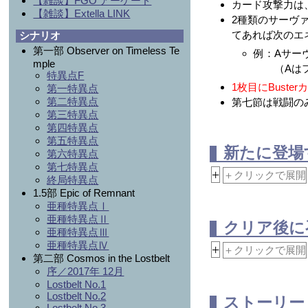
【雑談】FGO アーケード
カード攻撃力は
【雑談】Extella LINK
2種類のサーヴ
てあれば次のエ
シナリオ
第一部 Observer on Timeless Te
例：Aサー
mple
（Aはフレ
特異点F
1枚目にBuste
第一特異点
第二特異点
第七節は戦闘の
第三特異点
第四特異点
第五特異点
新たに登場
第六特異点
第七特異点
+
＋クリックで展開
終局特異点
1.5部 Epic of Remnant
亜種特異点Ⅰ
亜種特異点Ⅱ
クリア後に
亜種特異点Ⅲ
亜種特異点Ⅳ
+
＋クリックで展開
第二部 Cosmos in the Lostbelt
序／2017年 12月
Lostbelt No.1
Lostbelt No.2
ストーリ
Lostbelt No.3