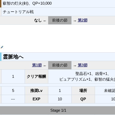
叡智の灯火(剣)、QP+10,000
チュートリアル戦
なし
←
前後の節
→
第2節
へ
霊脈地へ
第1節
←
前後の節
→
第3節
聖晶石×1、凶骨×1、
1
クリア報酬
ピュアプリズム×1、叡智の猛火(AL
5
推奨Lv
1
場所
未確認
---
EXP
10
QP
10
Stage 1/1