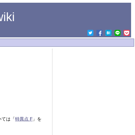
ki
いては「
特異点 F
」を