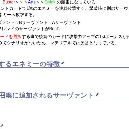
、
Buster
＞＞＞
Arts
＞＞
Quick
の順番になっている。
ァントカードで1体のエネミーを連続攻撃する。撃破時に別のサーヴ
ネミーへ攻撃する。
ヴァント→Bサーヴァント→Aサーヴァント
ンドのサーヴァントがBest）
rカードを選択
する事で後続のカードに攻撃力アップの1stボーナスが
みでシナリオがないため、マテリアルでは欠番となっている。
するエネミーの特徴
召喚に追加されるサーヴァント
ー