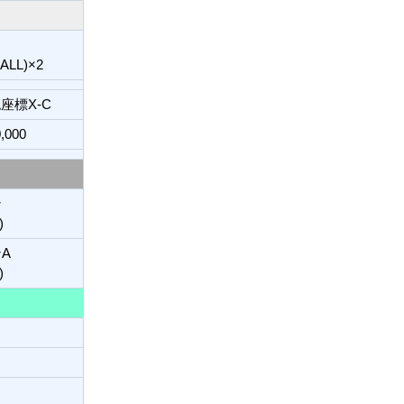
L)×2
座標X-C
,000
ン
)
A
)