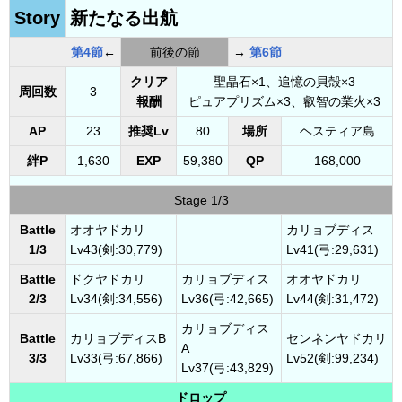
Story
新たなる出航
第4節
←
前後の節
→
第6節
クリア
聖晶石×1、追憶の貝殻×3
周回数
3
報酬
ピュアプリズム×3、叡智の業火×3
AP
23
推奨Lv
80
場所
ヘスティア島
絆P
1,630
EXP
59,380
QP
168,000
Stage 1/3
Battle
オオヤドカリ
カリョブディス
1/3
Lv43(剣:30,779)
Lv41(弓:29,631)
Battle
ドクヤドカリ
カリョブディス
オオヤドカリ
2/3
Lv34(剣:34,556)
Lv36(弓:42,665)
Lv44(剣:31,472)
カリョブディス
Battle
カリョブディスB
センネンヤドカリ
A
3/3
Lv33(弓:67,866)
Lv52(剣:99,234)
Lv37(弓:43,829)
ドロップ