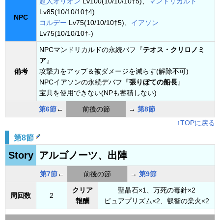
超人オリオン
Lv100(10/10/10†5)、
マンドリカルド
Lv85(10/10/10†4)
NPC
コルデー
Lv75(10/10/10†5)、
イアソン
Lv75(10/10/10†-)
NPCマンドリカルドの永続バフ『
テオス・クリロノミ
ア
』
備考
攻撃力をアップ＆被ダメージを減らす(解除不可)
NPCイアソンの永続デバフ『
張りぼての船長
』
宝具を使用できない(NPも蓄積しない)
第6節
←
前後の節
→
第8節
↑TOPに戻る
第8節
Story
アルゴノーツ、出陣
第7節
←
前後の節
→
第9節
クリア
聖晶石×1、万死の毒針×2
周回数
2
報酬
ピュアプリズム×2、叡智の業火×2