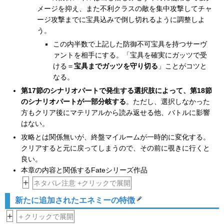
メージを抑え、また不利クラスの敵を集中攻撃してチャ
ージ攻撃までに宝具込みで倒し切れるように調整しよ
う。
この内半数で上記した防御不可宝具を持つサーヴ
ァントを相手にする。「宝具を確実にガッツで受
ける＝
宝具までガッツを守り切る
」ことがコツと
なる。
第17節のシナリオパートで発生する選択肢によって、第18節
のシナリオパートが一部分岐する
。ただし、選択しなかった
方もクリア後にマテリアルから読み返せる他、バトルに影響
はない。
攻略とは関係無いが、終盤マイルームが一時的に変化する。
クリアすると元に戻ってしまうので、その前に覗きに行くと
良い。
本章の内容と関係するFateシリーズ作品
+
ネタバレ注意 +クリックで展開
新たに追加されたエネミーの特徴
+
＋クリックで展開