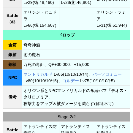
Lv29(術:48,460)
Lv28(術:46,801)
オリジン・ヒュド
オリジン・ラミ
Battle
ラ
ア
3/3
Lv66(術:154,607)
Lv31(術:51,944)
ドロップ
金箱
奇奇神酒
銀箱
術の魔石
銅箱
万死の毒針、QP+30,000、+15,000
マンドリカルド
Lv85(10/10/10/†4)、
バーソロミュー
NPC
Lv80(10/10/10/†5)、
コルデー
Lv75(10/10/10/†5)
オリジン系とNPCマンドリカルドの永続バフ「
テオス・
備考
クリロノミア
」
攻撃力をアップ＆被ダメージを減らす(解除不可)
Stage 2/2
アトランティス防
アトランティス
アトランティス
Battle