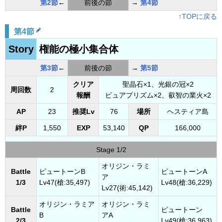
第2節
←
前後の節
→
第4節
↑TOPに戻る
第4節
Story
権能の極小集合体
第3節
←
前後の節
→
第5節
クリア
聖晶石×1、光銀の冠×2
周回数
2
報酬
ピュアプリズム×2、叡智の業火×2
AP
23
推奨Lv
76
場所
ヘスティア島
絆P
1,550
EXP
53,140
QP
166,000
Stage 1/2
オリジン・ラミ
Battle
ピュートーンB
ピュートーンA
ア
1/3
Lv47(槍:35,497)
Lv48(槍:36,229)
Lv27(術:45,142)
オリジン・ラミア
オリジン・ラミ
Battle
ピュートーン
B
アA
2/3
Lv49(槍:36,963)