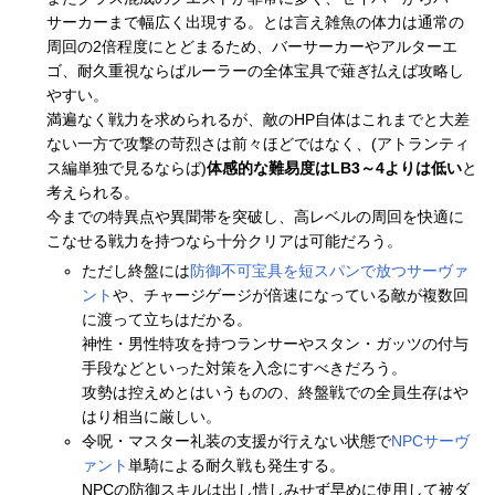
サーカーまで幅広く出現する。とは言え雑魚の体力は通常の
周回の2倍程度にとどまるため、バーサーカーやアルターエ
ゴ、耐久重視ならばルーラーの全体宝具で薙ぎ払えば攻略し
やすい。
満遍なく戦力を求められるが、敵のHP自体はこれまでと大差
ない一方で攻撃の苛烈さは前々ほどではなく、(アトランティ
ス編単独で見るならば)
体感的な難易度はLB3～4よりは低い
と
考えられる。
今までの特異点や異聞帯を突破し、高レベルの周回を快適に
こなせる戦力を持つなら十分クリアは可能だろう。
ただし終盤には
防御不可宝具を短スパンで放つサーヴァ
ント
や、チャージゲージが倍速になっている敵が複数回
に渡って立ちはだかる。
神性・男性特攻を持つランサーやスタン・ガッツの付与
手段などといった対策を入念にすべきだろう。
攻勢は控えめとはいうものの、終盤戦での全員生存はや
はり相当に厳しい。
令呪・マスター礼装の支援が行えない状態で
NPCサーヴ
ァント
単騎による耐久戦も発生する。
NPCの防御スキルは出し惜しみせず早めに使用して被ダ