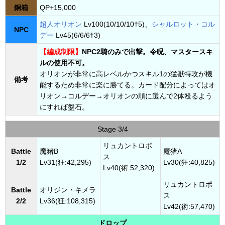
銅箱
QP+15,000
超人オリオン
Lv100(10/10/10†5)、
シャルロット・コル
NPC
デー
Lv45(6/6/6†3)
【編成制限】
NPC2騎のみで出撃。令呪、マスタースキ
ルの使用不可。
オリオンが非常に高レベルかつスキル1の猛獣特攻が機
備考
能するため非常に楽に勝てる。カード配分によってはオ
リオン→コルデー→オリオンの順に選んで2体殴るよう
にすれば盤石。
Stage 3/4
リュカントロポ
Battle
魔猪B
魔猪A
ス
1/2
Lv31(狂:42,295)
Lv30(狂:40,825)
Lv40(術:52,320)
リュカントロポ
Battle
オリジン・キメラ
ス
2/2
Lv36(狂:108,315)
Lv42(術:57,470)
ドロップ