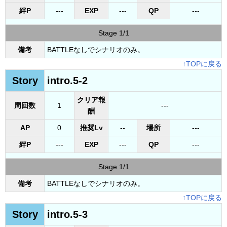
絆P
---
EXP
---
QP
---
Stage 1/1
備考
BATTLEなしでシナリオのみ。
↑TOPに戻る
Story
intro.5-2
クリア報
周回数
1
---
酬
AP
0
推奨Lv
--
場所
---
絆P
---
EXP
---
QP
---
Stage 1/1
備考
BATTLEなしでシナリオのみ。
↑TOPに戻る
Story
intro.5-3