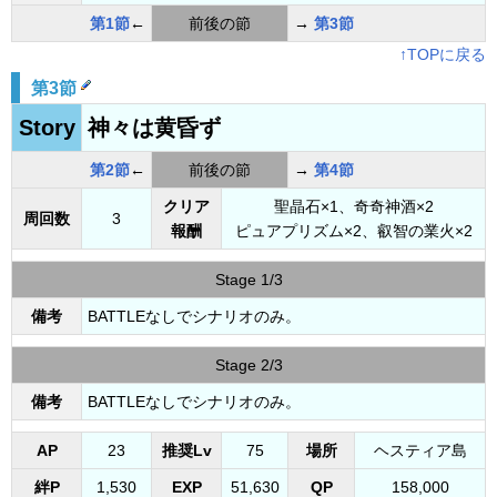
第1節
←
前後の節
→
第3節
↑TOPに戻る
第3節
Story
神々は黄昏ず
第2節
←
前後の節
→
第4節
クリア
聖晶石×1、奇奇神酒×2
周回数
3
報酬
ピュアプリズム×2、叡智の業火×2
Stage 1/3
備考
BATTLEなしでシナリオのみ。
Stage 2/3
備考
BATTLEなしでシナリオのみ。
AP
23
推奨Lv
75
場所
ヘスティア島
絆P
1,530
EXP
51,630
QP
158,000