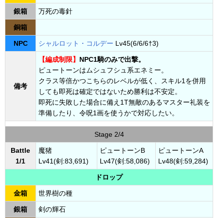
銀箱
万死の毒針
銅箱
NPC
シャルロット・コルデー
Lv45(6/6/6†3)
【編成制限】
NPC1騎のみで出撃。
ピュートーンはムシュフシュ系エネミー。
クラス等倍かつこちらのレベルが低く、スキル1を併用
備考
しても即死は確定ではないため勝利は不安定。
即死に失敗した場合に備え1T無敵のあるマスター礼装を
準備したり、令呪1画を使うかで対応したい。
Stage 2/4
Battle
魔猪
ピュートーンB
ピュートーンA
1/1
Lv41(剣:83,691)
Lv47(剣:58,086)
Lv48(剣:59,284)
ドロップ
金箱
世界樹の種
銀箱
剣の輝石