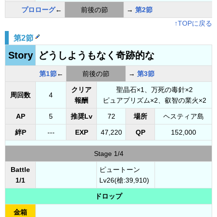
プロローグ
←
前後の節
→
第2節
↑TOPに戻る
第2節
Story
どうしようもなく奇跡的な
第1節
←
前後の節
→
第3節
クリア
聖晶石×1、万死の毒針×2
周回数
4
報酬
ピュアプリズム×2、叡智の業火×2
AP
5
推奨Lv
72
場所
ヘスティア島
絆P
---
EXP
47,220
QP
152,000
Stage 1/4
Battle
ピュートーン
1/1
Lv26(槍:39,910)
ドロップ
金箱