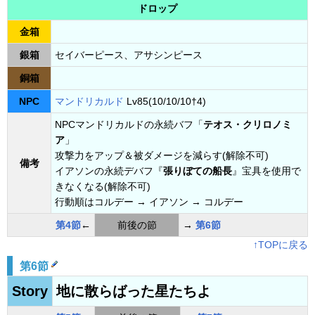
ドロップ
金箱
銀箱
セイバーピース、アサシンピース
銅箱
NPC
マンドリカルド
Lv85(10/10/10†4)
NPCマンドリカルドの永続バフ「
テオス・クリロノミ
ア
」
攻撃力をアップ＆被ダメージを減らす(解除不可)
備考
イアソンの永続デバフ『
張りぼての船長
』宝具を使用で
きなくなる(解除不可)
行動順はコルデー → イアソン → コルデー
第4節
←
前後の節
→
第6節
↑TOPに戻る
第6節
Story
地に散らばった星たちよ