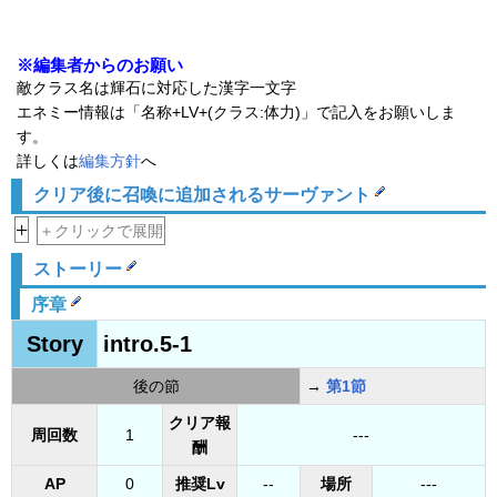
※編集者からのお願い
敵クラス名は輝石に対応した漢字一文字
エネミー情報は「名称+LV+(クラス:体力)」で記入をお願いしま
す。
詳しくは
編集方針
へ
クリア後に召喚に追加されるサーヴァント
+
＋クリックで展開
ストーリー
序章
Story
intro.5-1
後の節
→
第1節
クリア報
周回数
1
---
酬
AP
0
推奨Lv
--
場所
---