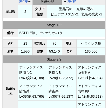
第5節
←
前後の節
→
第7節
クリア
聖晶石×1、光銀の冠x2
周回数
2
報酬
ピュアプリズム×2、叡智の業火×2
Stage 1/2
備考
BATTLE無しでシナリオのみ。
AP
23
推奨Lv
76
場所
ヘラクレス島
絆P
1,550
EXP
53,140
QP
160,000
Stage 2/2
アトランティス
アトランティス
アトランティス
防衛兵C
防衛兵B
防衛兵A
Lv40(殺:54,188)
Lv28(狂:58,372)
Lv36(剣:54,964)
アトランティス
アトランティス
アトランティス
Battle
防衛兵F
防衛兵E
防衛兵D
1/1
Lv38(剣:63,760)
Lv30(狂:66,137)
Lv42(殺:63,319)
アトランティス