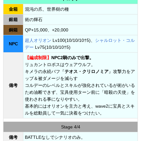
金箱
混沌の爪、世界樹の種
銀箱
術の輝石
銅箱
QP+15,000、+20,000
超人オリオン
Lv100(10/10/10†5)、
シャルロット・コル
NPC
デー
Lv75(10/10/10†5)
【編成制限】
NPC2騎のみで出撃。
リュカントロポスはウェアウルフ。
キメラの永続バフ『
テオス・クリロノミア
』攻撃力をア
ップ＆被ダメージを減らす
備考
コルデーのレベルとスキルが強化されているが術がいる
ため油断できず、宝具使用ターン前に「暗殺の天使」を
使わされる事になりやすい。
基本的にはオリオンを主力と考え、wave2に宝具とスキ
ルを総動員して一気に決着をつけたい。
Stage 4/4
備考
BATTLEなしでシナリオのみ。