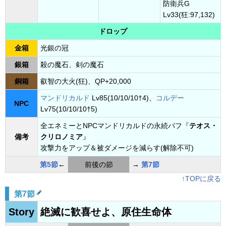
防衛兵G
Lv33(狂:97,132)
ドロップ
金箱
光銀の冠
銀箱
殺の魔石、剣の魔石
銅箱
叡智の大火(狂)、QP+20,000
マンドリカルド
Lv85(10/10/10†4)、
コルデー
NPC
Lv75(10/10/10†5)
全エネミーとNPCマンドリカルドの永続バフ『
テオス・
備考
クリロノミア
』
攻撃力をアップ＆被ダメージを減らす(解除不可)
第5節
←
前後の節
→
第7節
↑TOPに戻る
第7節
Story
絶滅に歓喜せよ、原住生命体