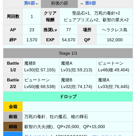
第6節
←
前後の節
→
第8節
クリア
聖晶石×1、万死の毒針×2
周回数
1
報酬
ピュアプリズム×2、叡智の業火×2
AP
23
推奨Lv
77
場所
ヘラクレス島
絆P
1,570
EXP
54,670
QP
162,000
Stage 1/1
Battle
魔猪B
魔猪A
ピュートーン
1/2
Lv30(狂:57,155)
Lv31(狂:59,213)
Lv48(槍:49,404)
Battle
ピュートーン
魔猪B
魔猪A
2/2
Lv50(槍:68,538)
Lv32(狂:74,174)
Lv33(狂:76,445)
ドロップ
金箱
銀箱
万死の毒針、狂の魔石、槍の輝石
銅箱
叡智の大火(槍)、QP+20,000、QP+15,000