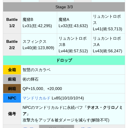
Stage 3/3
リュカントロポ
Battle
魔猪B
魔猪A
ス
1/2
Lv31(狂:42,295)
Lv32(狂:43,632)
Lv41(術:53,713)
リュカントロポ
リュカントロポ
Battle
スフィンクス
スB
スA
2/2
Lv40(術:123,809)
Lv44(術:57,512)
Lv43(術:56,247)
ドロップ
金箱
智慧のスカラベ
銀箱
術の輝石
銅箱
QP+15,000、+20,000
NPC
マンドリカルド
Lv85(10/10/10†4)
NPCのマンドリカルドに永続バフ『
テオス・クリロノミ
備考
ア
』
攻撃力をアップ＆被ダメージを減らす(解除不可)