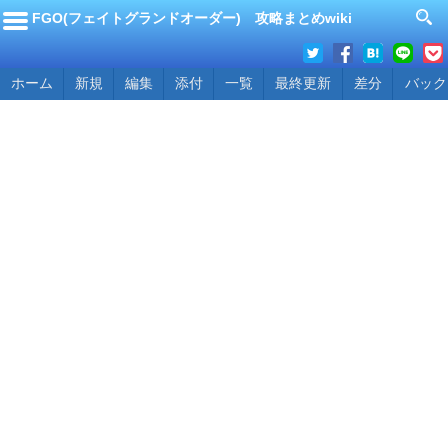
FGO(フェイトグランドオーダー) 攻略まとめwiki
ホーム
新規
編集
添付
一覧
最終更新
差分
バック