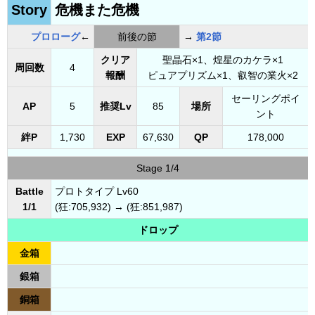
Story
危機また危機
プロローグ
←
前後の節
→
第2節
クリア
聖晶石×1、煌星のカケラ×1
周回数
4
報酬
ピュアプリズム×1、叡智の業火×2
セーリングポイ
AP
5
推奨Lv
85
場所
ント
絆P
1,730
EXP
67,630
QP
178,000
Stage 1/4
Battle
プロトタイプ Lv60
1/1
(狂:705,932) → (狂:851,987)
ドロップ
金箱
銀箱
銅箱