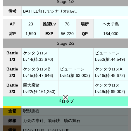
Stage 1/2
備考
BATTLE無しでシナリオのみ。
AP
23
推奨Lv
78
場所
ヘカテ島
絆P
1,590
EXP
56,220
QP
164,000
Stage 2/2
Battle
ケンタウロス
ピュートーン
1/3
Lv44(騎:33,670)
Lv50(槍:44,549)
Battle
ケンタウロスB
ピュートーン
ケンタウロスA
2/3
Lv45(騎:47,646)
Lv51(槍:63,003)
Lv46(騎:48,672)
Battle
巨大魔猪
ケンタウロス
3/3
Lv22(狂:161,250)
Lv49(騎:69,002)
ドロップ
金箱
呪獣胆石
銀箱
万死の毒針、隕蹄鉄、騎の輝石
銅箱
QP+20,000、QP+15,000