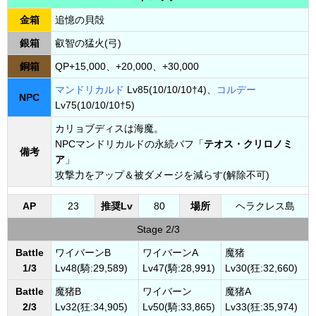
金箱
追憶の貝殻
銀箱
叡智の猛火(弓)
銅箱
QP+15,000、+20,000、+30,000
マンドリカルド
Lv85(10/10/10†4)、
コルデー
NPC
Lv75(10/10/10†5)
カリョブディスは海魔。
NPCマンドリカルドの永続バフ「
テオス・クリロノミ
備考
ア
」
攻撃力をアップ＆被ダメージを減らす(解除不可)
AP
23
推奨Lv
80
場所
ヘラクレス島
Stage 2/3
Battle
ワイバーンB
ワイバーンA
魔猪
1/3
Lv48(騎:29,589)
Lv47(騎:28,991)
Lv30(狂:32,660)
Battle
魔猪B
ワイバーン
魔猪A
2/3
Lv32(狂:34,905)
Lv50(騎:33,865)
Lv33(狂:35,974)