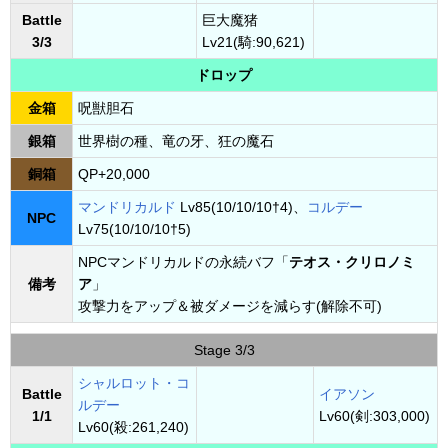
Battle
巨大魔猪
3/3
Lv21(騎:90,621)
ドロップ
金箱
呪獣胆石
銀箱
世界樹の種、竜の牙、狂の魔石
銅箱
QP+20,000
マンドリカルド
Lv85(10/10/10†4)、
コルデー
NPC
Lv75(10/10/10†5)
NPCマンドリカルドの永続バフ「
テオス・クリロノミ
備考
ア
」
攻撃力をアップ＆被ダメージを減らす(解除不可)
Stage 3/3
シャルロット・コ
Battle
イアソン
ルデー
1/1
Lv60(剣:303,000)
Lv60(殺:261,240)