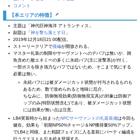
コメント
【本エリアの特徴】
主題は「神代巨神海洋 アトランティス」
副題は「
神を撃ち落とす日
」
2019年12月18日21:00配信。
ストーリークリアで
後編
が開放される。
マスター礼装の制限やサーヴァントへのデバフは無いが、雑
魚含めた敵エネミーの多くに永続バフ(主に攻撃系)が付く。
一部ボスを除き強力なバフではないため、そこまで気にする
必要は無い。
永続バフには被ダメージカット状態が付与されるものも
あるため、数で攻められると地味に厄介。
ちなみに、防御無視効果(防御無視宝具)の対象は防御ア
ップのみ(特防状態含む)であり、被ダメージカット状態
には効果が無い点は注意。
LB4実装時から始まった
NPCサーヴァントの礼装装備
は今回も
健在。効果も「初期NP50%チャージ＆NP獲得量50%アップ」
でLB4と同様。また戦闘フェイズに入る直前にパーティ編成を
行うクエストも引き続き登場する。