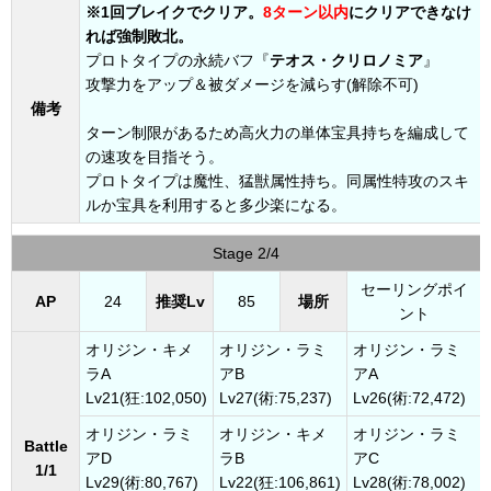
※1回ブレイクでクリア。
8ターン以内
にクリアできなけ
れば強制敗北。
プロトタイプの永続バフ『
テオス・クリロノミア
』
攻撃力をアップ＆被ダメージを減らす(解除不可)
備考
ターン制限があるため高火力の単体宝具持ちを編成して
の速攻を目指そう。
プロトタイプは魔性、猛獣属性持ち。同属性特攻のスキ
ルか宝具を利用すると多少楽になる。
Stage 2/4
セーリングポイ
AP
24
推奨Lv
85
場所
ント
オリジン・キメ
オリジン・ラミ
オリジン・ラミ
ラA
アB
アA
Lv21(狂:102,050)
Lv27(術:75,237)
Lv26(術:72,472)
オリジン・ラミ
オリジン・キメ
オリジン・ラミ
Battle
アD
ラB
アC
1/1
Lv29(術:80,767)
Lv22(狂:106,861)
Lv28(術:78,002)