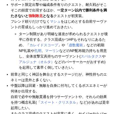
サポート限定出撃や編成条件有りのクエスト、耐久戦がそこ
そこの頻度で出現するほか、
一定ターン以内で勝利条件を満
たさないと
強制敗北
となる
クエストが初実装。
フレンド頼りだけでなく
マシュ
をはじめとする自前サーヴァ
ントの育成もしっかり進めておきたい。
ターン制限があり明確な速攻が求められるクエストが後
半に存在する。クラス混成かつHPもそれなりにあるた
め、「
カレイドスコープ
」や「
虚数魔術
」などの初期
NP礼装や
孔明
、
マーリン
などのNP配布能力持ちを用意
し、全体攻撃宝具持ちのサーヴァント(
スパルタクス
や
アルジュナ（オルタ）
などのバーサーカーがおすすめ)
を起用して素早く倒していきたい。
前章と同じく神話を舞台とするステージだが、神性持ちのエ
ネミーは意外と多くない。
中盤以降は回避・無敵を自身に付与してくるボスエネミーが
何体か出現する。
自前で必中や無敵貫通を持つサーヴァントや、それらの効果
を持つ概念礼装(「
スイート・クリスタル
」など)があれば是非
起用したい。
またクラス混成のクエストが非常に多く、セイバーからバー