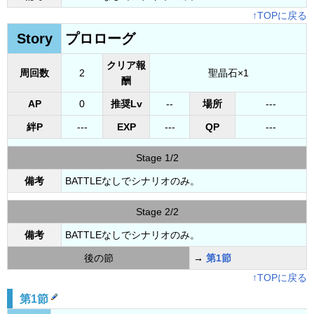
↑TOPに戻る
Story
プロローグ
クリア報
周回数
2
聖晶石×1
酬
AP
0
推奨Lv
--
場所
---
絆P
---
EXP
---
QP
---
Stage 1/2
備考
BATTLEなしでシナリオのみ。
Stage 2/2
備考
BATTLEなしでシナリオのみ。
後の節
→
第1節
↑TOPに戻る
第1節