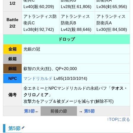
衛兵C
防衛兵B
防衛兵A
1/2
Lv40(殺:60,209)
Lv28(狂:61,806)
Lv36(剣:65,956)
アトランティス防
アトランティス
アトランティス
Battle
衛兵C
防衛兵B
防衛兵A
2/2
Lv38(剣:92,742)
Lv42(殺:88,646)
Lv30(狂:84,508)
ドロップ
金箱
光銀の冠
銀箱
銅箱
叡智の大火(狂)、QP+20,000
NPC
マンドリカルド
Lv85(10/10/10†4)
全エネミーとNPCマンドリカルドの永続バフ「
テオス・
備考
クリロノミア
」
攻撃力をアップ＆被ダメージを減らす(解除不可)
第3節
←
前後の節
→
第5節
↑TOPに戻る
第5節