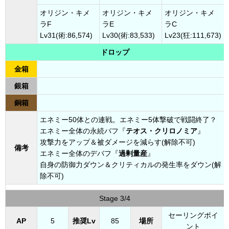
オリジン・キメ
オリジン・キメ
オリジン・キメ
ラF
ラE
ラC
Lv31(術:86,574)
Lv30(術:83,533)
Lv23(狂:111,673)
ドロップ
金箱
銀箱
銅箱
エネミー50体との連戦。エネミー5体撃破で戦闘終了？
エネミー全体の永続バフ『
テオス・クリロノミア
』
攻撃力をアップ＆被ダメージを減らす(解除不可)
備考
エネミー全体のデバフ『
過剰量産
』
自身の防御力ダウン＆クリティカルの発生率をダウン(解
除不可)
Stage 3/4
セーリングポイ
AP
5
推奨Lv
85
場所
ント