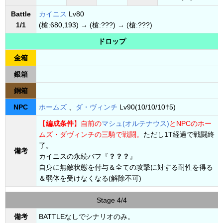
Battle
カイニス
Lv80
1/1
(槍:680,193) → (槍:???) → (槍:???)
ドロップ
金箱
銀箱
銅箱
NPC
ホームズ
、
ダ・ヴィンチ
Lv90(10/10/10†5)
【
編成条件
】自前の
マシュ(オルテナウス)
とNPCのホー
ムズ・ダヴィンチの三騎で戦闘。
ただし1T経過で戦闘終
了。
備考
カイニスの永続バフ『
？？？
』
自身に無敵状態を付与＆全ての攻撃に対する耐性を得る
＆弱体を受けなくなる(解除不可)
Stage 4/4
備考
BATTLEなしでシナリオのみ。