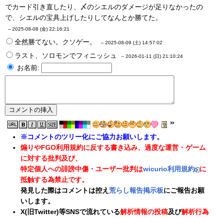
でカード引き直したり、〆のシエルのダメージが足りなかったの
で、シエルの宝具上げしたりしてなんとか勝てた。
--
2025-08-08 (金) 22:16:21
全然勝てない。クソゲー。
--
2025-08-09 (土) 14:57:02
ラスト、ソロモンでフィニッシュ
--
2026-01-11 (日) 21:10:24
お名前:
※コメントのツリー化にご協力お願いします。
煽りやFGO利用規約に反する書き込み、過度な運営・ゲーム
に対する批判及び、
特定個人への誹謗中傷・ユーザー批判は
wicurio利用規約
に
抵触する為禁止です。
発見した際はコメントは控え
荒らし報告掲示板
にご報告お願
いします。
X(旧Twitter)等SNSで流れている
解析情報の投稿
及び
解析行為