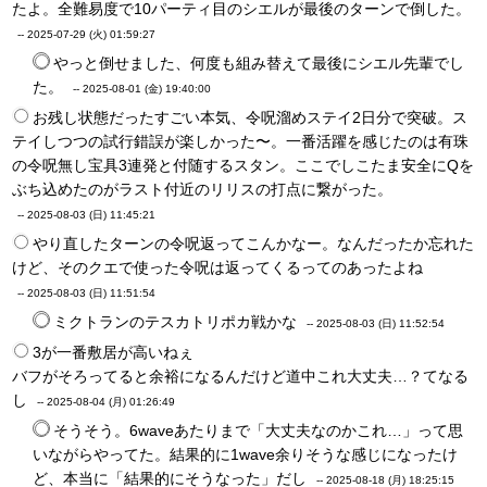
たよ。全難易度で10パーティ目のシエルが最後のターンで倒した。
--
2025-07-29 (火) 01:59:27
やっと倒せました、何度も組み替えて最後にシエル先輩でし
た。
--
2025-08-01 (金) 19:40:00
お残し状態だったすごい本気、令呪溜めステイ2日分で突破。ス
テイしつつの試行錯誤が楽しかった〜。一番活躍を感じたのは有珠
の令呪無し宝具3連発と付随するスタン。ここでしこたま安全にQを
ぶち込めたのがラスト付近のリリスの打点に繋がった。
--
2025-08-03 (日) 11:45:21
やり直したターンの令呪返ってこんかなー。なんだったか忘れた
けど、そのクエで使った令呪は返ってくるってのあったよね
--
2025-08-03 (日) 11:51:54
ミクトランのテスカトリポカ戦かな
--
2025-08-03 (日) 11:52:54
3が一番敷居が高いねぇ
バフがそろってると余裕になるんだけど道中これ大丈夫…？てなる
し
--
2025-08-04 (月) 01:26:49
そうそう。6waveあたりまで「大丈夫なのかこれ…」って思
いながらやってた。結果的に1wave余りそうな感じになったけ
ど、本当に「結果的にそうなった」だし
--
2025-08-18 (月) 18:25:15