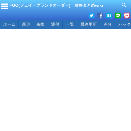
FGO(フェイトグランドオーダー) 攻略まとめwiki
ホーム
新規
編集
添付
一覧
最終更新
差分
バック