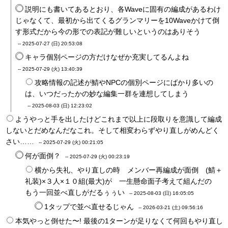
説明にも書いてあるとおり、各Waveに固有の編成があるわけ
じゃなくて、最初から出てくるグランマリーを10Waveかけて倒
す形式だから今の形での表記が難しいというのはありそう
--
2025-07-27 (日) 20:53:08
キャラ個別ページの方だけなぜか充実してるんよね
--
2025-07-29 (火) 13:40:39
攻略情報の記述が鯖やNPCの個別ページにばかり多いの
は、いつだったかの妙な編集一群を連想してしまう
--
2025-08-03 (日) 12:23:02
ようやっと手を出したけどこれまで以上に段取りを意識して編成
しないとだめなんだなこれ。そして相変わらずやり直しがめんどく
さい……
--
2025-07-29 (火) 00:21:05
何が面倒？
--
2025-07-29 (火) 00:23:19
横から失礼、やり直しの時 メンバー再編成が面倒 (鯖＋
礼装)×３人×１０組(最大)が 一生懸命面子考えて組んだの
もう一回並べ直しがだるぅぅい
--
2025-08-03 (日) 16:05:05
1タップで並べ直せるじゃん
--
2026-03-21 (土) 09:56:16
本気やっと倒せた〜! 最後の1ターンが足りなくて何回もやり直し