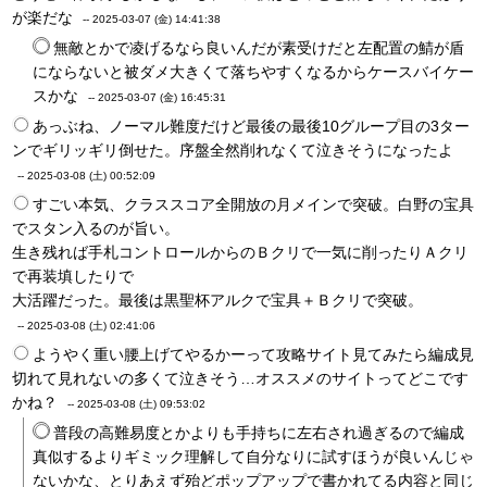
が楽だな
--
2025-03-07 (金) 14:41:38
無敵とかで凌げるなら良いんだが素受けだと左配置の鯖が盾
にならないと被ダメ大きくて落ちやすくなるからケースバイケー
スかな
--
2025-03-07 (金) 16:45:31
あっぶね、ノーマル難度だけど最後の最後10グループ目の3ター
ンでギリッギリ倒せた。序盤全然削れなくて泣きそうになったよ
--
2025-03-08 (土) 00:52:09
すごい本気、クラススコア全開放の月メインで突破。白野の宝具
でスタン入るのが旨い。
生き残れば手札コントロールからのＢクリで一気に削ったりＡクリ
で再装填したりで
大活躍だった。最後は黒聖杯アルクで宝具＋Ｂクリで突破。
--
2025-03-08 (土) 02:41:06
ようやく重い腰上げてやるかーって攻略サイト見てみたら編成見
切れて見れないの多くて泣きそう…オススメのサイトってどこです
かね？
--
2025-03-08 (土) 09:53:02
普段の高難易度とかよりも手持ちに左右され過ぎるので編成
真似するよりギミック理解して自分なりに試すほうが良いんじゃ
ないかな、とりあえず殆どポップアップで書かれてる内容と同じ