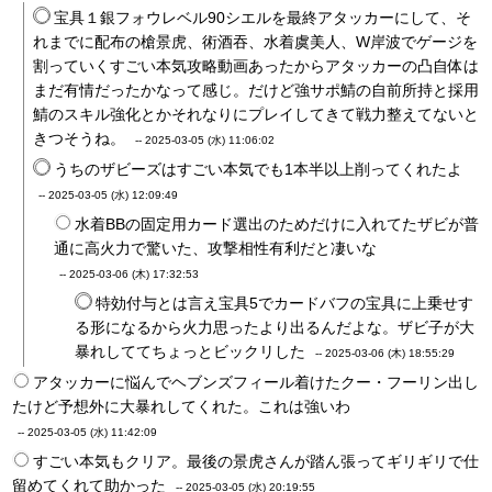
宝具１銀フォウレベル90シエルを最終アタッカーにして、そ
れまでに配布の槍景虎、術酒吞、水着虞美人、W岸波でゲージを
割っていくすごい本気攻略動画あったからアタッカーの凸自体は
まだ有情だったかなって感じ。だけど強サポ鯖の自前所持と採用
鯖のスキル強化とかそれなりにプレイしてきて戦力整えてないと
きつそうね。
--
2025-03-05 (水) 11:06:02
うちのザビーズはすごい本気でも1本半以上削ってくれたよ
--
2025-03-05 (水) 12:09:49
水着BBの固定用カード選出のためだけに入れてたザビが普
通に高火力で驚いた、攻撃相性有利だと凄いな
--
2025-03-06 (木) 17:32:53
特効付与とは言え宝具5でカードバフの宝具に上乗せす
る形になるから火力思ったより出るんだよな。ザビ子が大
暴れしててちょっとビックリした
--
2025-03-06 (木) 18:55:29
アタッカーに悩んでヘブンズフィール着けたクー・フーリン出し
たけど予想外に大暴れしてくれた。これは強いわ
--
2025-03-05 (水) 11:42:09
すごい本気もクリア。最後の景虎さんが踏ん張ってギリギリで仕
留めてくれて助かった
--
2025-03-05 (水) 20:19:55