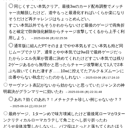
同じくすごい本気クリア。最後3wのカード配布調整でメッチ
ャ一次離脱したけど。道中もっと最適化すればいくらか楽になり
そうだけど再チャレンジはちょっとめんどい。
すごい本気以外でもそうかわからないけど最後のゲージで両角折
ると確定で防御強化解除からチャージ攻撃してくるから上手く利
用しよう。
--
2025-03-06 (木) 02:25:56
通常版に組んだPTそのままでやや本気もすごい本気も殆ど同
じムーブでクリア、通常とやや本気では9w目で最終ゲージだっ
たからシエル先輩が普通に決めてくれたけどすごい本気では残り
2ゲージあるから無理かと思ったらチャージ攻撃耐えて1人で2本
ぶち抜いてくれた凄すぎ……10wに控えてたアルク＆ズムーンに
出番やらない執念だったのかもしれない
--
2025-03-06 (木) 17:24:10
サーヴァント表記がないから効かないと思っていたジャンヌの神
明裁決がグランマリーに効いたわ
--
2025-03-06 (木) 22:31:48
あれ？効くのあれ？！メチャクチャ珍しい例じゃないか？？
--
2025-06-14 (土) 03:24:37
最終ゲージ、1ターンめで味方壊滅したけど最後尾ローマが3ター
ンクリティカルローマカラテして角ごとへし折り折ったわ
どうせ全体攻撃しかしないし、バフ役はとっとと落ちてくれたほう