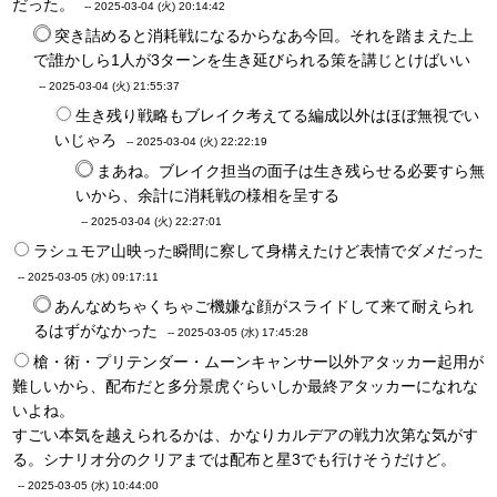
だった。
--
2025-03-04 (火) 20:14:42
突き詰めると消耗戦になるからなあ今回。それを踏まえた上
で誰かしら1人が3ターンを生き延びられる策を講じとけばいい
--
2025-03-04 (火) 21:55:37
生き残り戦略もブレイク考えてる編成以外はほぼ無視でい
いじゃろ
--
2025-03-04 (火) 22:22:19
まあね。ブレイク担当の面子は生き残らせる必要すら無
いから、余計に消耗戦の様相を呈する
--
2025-03-04 (火) 22:27:01
ラシュモア山映った瞬間に察して身構えたけど表情でダメだった
--
2025-03-05 (水) 09:17:11
あんなめちゃくちゃご機嫌な顔がスライドして来て耐えられ
るはずがなかった
--
2025-03-05 (水) 17:45:28
槍・術・プリテンダー・ムーンキャンサー以外アタッカー起用が
難しいから、配布だと多分景虎ぐらいしか最終アタッカーになれな
いよね。
すごい本気を越えられるかは、かなりカルデアの戦力次第な気がす
る。シナリオ分のクリアまでは配布と星3でも行けそうだけど。
--
2025-03-05 (水) 10:44:00