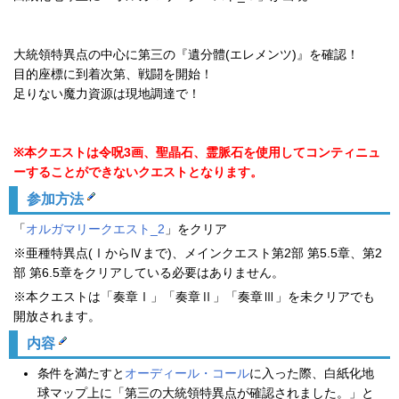
大統領特異点の中心に第三の『遺分體(エレメンツ)』を確認！
目的座標に到着次第、戦闘を開始！
足りない魔力資源は現地調達で！
※本クエストは令呪3画、聖晶石、霊脈石を使用してコンティニュ
ーすることができないクエストとなります。
参加方法
「
オルガマリークエスト_2
」をクリア
※亜種特異点(ⅠからⅣまで)、メインクエスト第2部 第5.5章、第2
部 第6.5章をクリアしている必要はありません。
※本クエストは「奏章Ⅰ」「奏章Ⅱ」「奏章Ⅲ」を未クリアでも
開放されます。
内容
条件を満たすと
オーディール・コール
に入った際、白紙化地
球マップ上に「第三の大統領特異点が確認されました。」と