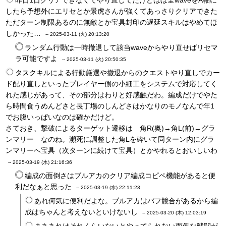
昨日1日クリアできなくてやり直してたけどほぼ全waveをA軸に
したら予想外にエリセとか景虎さんが強くてあっさりクリアできた
ただターン制限あるのに無敵とか宝具封印の遅延スキルはやめてほ
しかった…
--
2025-03-11 (火) 20:13:20
ランダム行動は一時撤退して該当waveからやり直せばリセマ
ラ可能ですよ
--
2025-03-11 (火) 20:50:35
タスクキルによる行動厳選や撤退からのクエストやり直しでカー
ド配り直しといったプレイヤー側の小細工をシステムで対応してく
れた感じがあって、その部分はわりと好感触だわ。編成だけでやた
ら時間食うめんどさと長丁場のしんどさはかなりのモノなんで年1
でお腹いっぱいなのは確かだけど。
さておき、撃破によるターゲット遷移は 角R(奥)→角L(前)→グラ
ンマリー なのね。瀕死に調整した角Lを砕いて同ターン内にグラ
ンマリーへ宝具（次ターンに続けて宝具）とかやれるとおいしいわ
--
2025-03-19 (水) 21:16:36
編成の面倒さはブルアカのクリア編成コピペ機能があると便
利だなぁと思った
--
2025-03-19 (水) 22:11:23
あれ何気に便利だよな。ブルアカはバフ競合があるから編
成はちゃんと考えないといけないし
--
2025-03-20 (木) 12:03:19