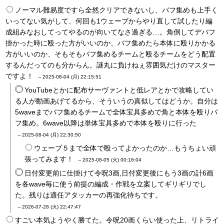
ノーマル難易度ですら全然クリアできないし、バフ集めも上手く
いってない気がして、何回も1ウェーブからやり直して試したり編
成組みなおしてってやるのが向いてなさ過ぎる…。角倒してデバフ
掛かった時に殴った方がいいのか、バフ集めたら本体に殴りかかる
方がいいのか、そもそもバフ集めるチームと殴るチームをどう配置
するんだってのも分からん。謎丸に負けねぇ雰囲気だけのマスター
ですよ！
--
2025-08-04 (月) 22:15:51
YouTubeとかに配布サーヴァントと低レアとかで攻略してい
る人が動画あげてるから、そういうの真似してはどうか。自分は
5waveまでバフ集めるチームで全体宝具多めで角と本体を殴りバ
フ集め。6wave以降は単体宝具多めで本体を殴りに行った
--
2025-08-04 (月) 22:30:50
ウェーブ５まで全体で殴ってよかったのか…もうちょい頑
張ってみます！
--
2025-08-05 (火) 00:16:04
日付変更前に仕掛けて令呪3画,日付変更後にもう3画の計6画
を各wave毎に使う前提の編成・作戦を立案してギリギリでし
た。残りは適任アタッカーの再強化待ちです。
--
2026-07-28 (火) 22:47:47
すごい本気ようやく勝てた。令呪20画くらい使った上、リトライ