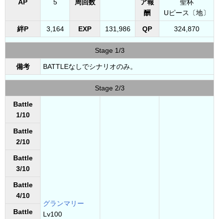
AP
5
周回数
ア報
聖杯
酬
Uピース〔地〕
絆P
3,164
EXP
131,986
QP
324,870
Stage 1/3
備考
BATTLEなしでシナリオのみ。
Stage 2/3
Battle
1/10
Battle
2/10
Battle
3/10
Battle
4/10
グランマリー
Battle
Lv100