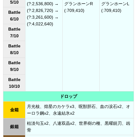
5/10
(?:2,536,800) →
グランホーンR
グランホーンL
(?:2,826,720) →
(:709,410)
(:709,410)
Battle
(?:3,261,600) →
6/10
(?:4,022,640)
Battle
7/10
Battle
8/10
Battle
9/10
Battle
10/10
ドロップ
月光核、煌星のカケラx3、呪獣胆石、血の涙石x2、オ
金箱
ーロラ鋼x2、永遠結氷x2
枯淡勾玉x2、八連双晶x2、世界樹の種、黒曜鋭刃、凶
銀箱
骨