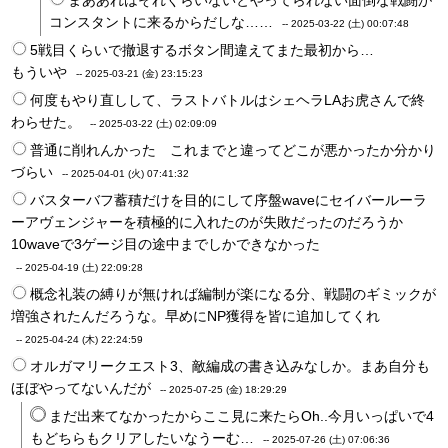
まああれはそれくらいないとやってられない面倒な戦闘が
コンスタントに来るからだしな……
--
2025-03-22 (土) 00:07:48
5戦目くらいで撤退するボタン間違えてまた最初から…
もういや
--
2025-03-21 (金) 23:15:23
何度もやり直しして、ラストバトルはシェヘラLAお虎さんで終
わらせた。
--
2025-03-22 (土) 02:09:09
普通に削れんかった これまでと違ってどこが悪かったか分かり
づらい
--
2025-04-01 (火) 07:41:32
バスターバフ蓄積だけを目的にして序盤waveにセイバールーラ
ーアヴェンジャーを積極的に入れたのが失敗だったのだろうか
10waveで3ゲージ目の途中までしかできなかった
--
2025-04-19 (土) 22:09:28
概念礼装の縛りが無ければ編制が楽になる分、戦闘のギミックが
増強されたんだろうな。早めにNP獲得を皆に追加してくれ
--
2025-04-24 (木) 22:24:59
オルガマリークエスト3、敵編成の書き込みなしか。まあ自分も
ほぼやってないんだが
--
2025-07-25 (金) 18:29:29
まだ出来てなかったからここ見に来たらOh..今月いっぱいで4
もどちらもクリアしたいなうーむ…
--
2025-07-26 (土) 07:06:36