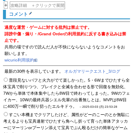
+
攻略詳細 ＋クリックで展開
コメント
過度な運営・ゲームに対する批判は禁止です。
誹謗中傷・煽り・/Grand Orderの利用規約に反する書き込みは禁
止です。
共用の場ですので読んだ人が不快にならないようなコメントをお
願いします。
wicurio利用規約
最新の30件を表示しています。
オルガマリークエスト_3/ログ
普段見ないバフと火力がでて楽しかった。5・6Wまでひたすら全
体宝具で削りつつ、ブレイクと全滅を合わせる形で回復を無効化、
7Wから単体で本体集中したら8W目で終わってしまった。9Wのフェ
イカー、10Wの最終兵器シエル先輩の出番無しとは。MVPは8W目
に400万一瞬で削り切ったエルキドゥ。
--
2025-03-03 (月) 23:53:28
すごい本機までクリアしたけど、属性がどーのこーのとか無駄に
考えるよりも宝具連射でひたすら角へし折って育った単体アタッカ
ーにマーリンorプーリン添えて宝具でぶん殴るだけの簡単なゲーム