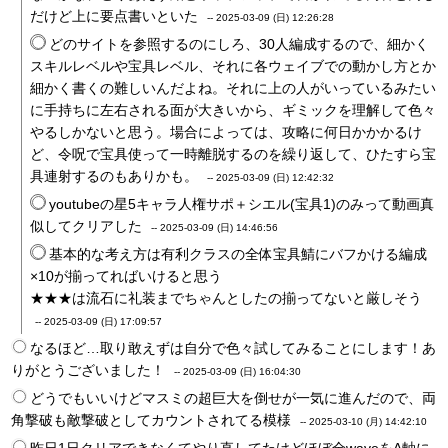
だけど上に要点書いといた
--
2025-03-09 (日) 12:26:28
どのサイトを参照するのにしろ、30人編成するので、細かく
スキルレベルや宝具レベル、それに各ウェイブでの動かし方とか
細かく書くの難しいんだよね。それに上の人がいっているみたい
に手持ちに左右される面が大きいから、ギミックを理解して色々
やるしかないと思う。場合によっては、攻略に何日かかかるけ
ど、令呪で宝具使って一時離脱するのを繰り返して、ひたすら宝
具連射するのもありかも。
--
2025-03-09 (日) 12:42:32
youtubeの星5キャラ人権サポ＋シエル(宝具1)のみって動画真
似してクリアした
--
2025-03-09 (日) 14:46:56
基本的な考え方は有利クラスの全体宝具鯖にバフかける編成
×10が揃ってればいけると思う
★★★は流石に礼装までちゃんとしたの揃ってないと厳しそう
--
2025-03-09 (日) 17:09:57
なるほど…取り敢えずは自分で色々試してみることにします！あ
りがとうございました！
--
2025-03-09 (日) 16:04:30
どうでもいいけどマスミの超巨大を倒せが一気に進んだので、両
角撃破も敵撃破としてカウントされてる模様
--
2025-03-10 (月) 14:42:10