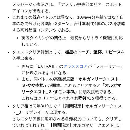
メッセージが表示され、「アメリカ中央部エリア」スポット
アイコンが出現する。
これまでの既存バトルとは異なり、10wave分を敵ではなく自
軍のみで分けた各3騎・3ターン、合計30騎で1体のボスを攻略
する高難易度コンテンツである。
実装タイミングの関係上、最初からリトライ機能に対応
している。
クエストクリア報酬として、
極星のトーチ
、
聖杯
、
Uピース
を
入手出来る。
さらに「EXTRAⅡ」の
クラススコア
が「フォーリナー」
に反映されるようになる。
また、同バトルの高難易度版
「オルガマリークエスト_
３･やや本気」
が開放。これもクリアすると
「オルガマ
リークエスト_３･すごい本気」
に順次挑戦できる。
これらはクリアするとそれぞれ
呼符×1
を獲得できる。
クリア後は同年3/19まで「【期間限定】オルガマリークエス
ト_3・リプレイ」が出現する。
さらにクリア後に追加される各難易度についても、クリアし
ていればそれぞれ「【期間限定】オルガマリークエスト_３･