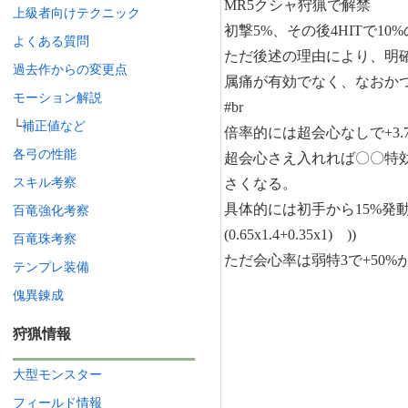
上級者向けテクニック
よくある質問
過去作からの変更点
モーション解説
└
補正値など
各弓の性能
スキル考察
百竜強化考察
百竜珠考察
テンプレ装備
傀異錬成
狩猟情報
大型モンスター
フィールド情報