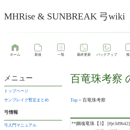
MHRise & SUNBREAK 弓wiki
ホーム
新規
一覧
最終更新
バックアップ
複
百竜珠考察
メニュー
トップページ
Top
> 百竜珠考察
サンブレイク暫定まとめ
弓情報
弓入門マニュアル