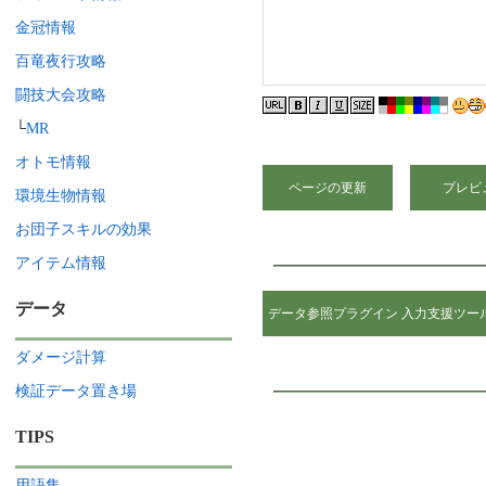
金冠情報
百竜夜行攻略
闘技大会攻略
└
MR
オトモ情報
ページの更新
環境生物情報
お団子スキルの効果
アイテム情報
データ
データ参照プラグイン 入力支援ツー
ダメージ計算
検証データ置き場
TIPS
用語集