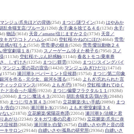
マンジュ/爪先ほどの背徳
(25d)
まつじ/謎ワイン
(31d)
はやみか
胡乱舎猫支店/ブルース
(120d)
永子/象を捨てる４６
(123d)
永子/
4d)
物語
(361d)
天音／amane/信じますか２０
(373d)
天音／
タキガワ/コトノハムシ
(452d)
空虹桜/かねのにほひ
(466d)
雪雪/
遠近感が狂うよ
(515d)
雪雪/夢の樹８
(520d)
雪雪/愛玩動物２４
ム/密室劇場１８
(732d)
スノーゲーム/冷えた椅子６
(795d)
スノ
様
(1113d)
空虹桜/たぶん好感触
(1114d)
春名トモコ/乗車券
かさ、しずけさ
(1225d)
まつじ/群雲
(1320d)
まつじ/スイングバイ
d)
マンジュ/栗の花の宣告
(1442d)
マンジュ/みぎひだり
(1471d)
晶
(1575d)
瀬川潮♭/ペパーミント症候群
(1575d)
まつじ/第二印象
銀河を作る - 元少女、銀河を護る
(1754d)
よもぎ/忘れられた言
スティックロマンス
(1856d)
よもぎ/円
(1876d)
空虹桜/連れてゆく
なたと出会った場所
(1922d)
まつじ/偏愛フラクタル１１
(1928d)
８
(2004d)
まつじ/魔法４３
(2032d)
胡乱舎猫支店/鶏が先
(2048d)
083d)
まつじ/引き算４３
(2087d)
立花腑楽/丸い手紙
(2089d)
まつ
♭/告白
(2128d)
瀬川潮♭/K
(2158d)
よもぎ/密室劇場３４
かない
(2187d)
立花腑楽/紫陽花奇譚
(2201d)
瀬川潮♭/法螺と君
もりあがり
(2234d)
タキガワ/春の忍者
(2279d)
立花腑楽/爪先に炎
ラス症候群
(2663d)
瀬川潮♭/白髪
(2675d)
白縫いさや/声と音の境
テーキサロン
(2914d)
白縫いさや/孤島の研究所
(2936d)
白縫いさ