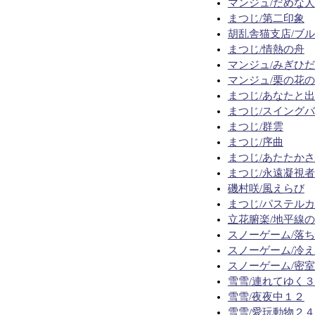
マンジュ/だめな人
まつじ/第二印象
胡乱舎猫支店/ブ
まつじ/情熱の舟
マンジュ/みぎひ
マンジュ/栗の花
まつじ/あなたと
まつじ/スイング
まつじ/群雲
まつじ/序曲
まつじ/あたたか
まつじ/永遠凝視者
磯村咲/風えらび
まつじ/パステル
立花腑楽/地平線
スノーゲーム/落
スノーゲーム/冷
スノーゲーム/密
雪雪/連れてゆく
雪雪/夜夜中１２
雪雪/愛玩動物２４