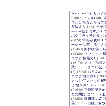
Trackback(0)
|
リンク
Link:
ジャンル
(18h)
つとし/あなたからの
魔法３３
(147d)
永子/
amane/信じますか１
バタフライ効果５
(47
(602d)
雪雪/夜夜中１
ーゲーム/落ちる！３
(1145d)
磯村咲/風え
(1338d)
マンジュ/浴
まつじ/情熱の舟
(148
(1617d)
まつじ/法螺
葉
(1786d)
まつじ/這
(2)
(1890d)
はやみかつ
まつじ/白白白８
(198
まつじ/二人だけの秘
じ/引き算１４
(2095d
(2164d)
立花腑楽/Barre
との間には
(2214d)
よ
(2285d)
瀬川潮♭/名
界
(2704d)
白縫いさや