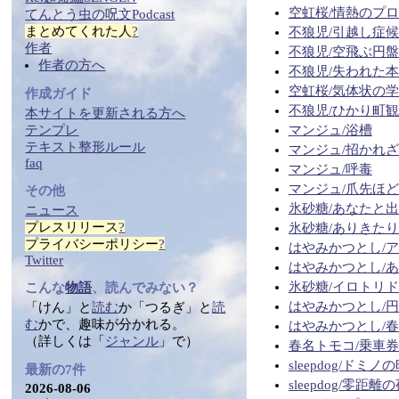
空虹桜/情熱のプ
てんとう虫の
呪文
Podcast
まとめ
てくれた人
?
不狼児/引越し症
作者
不狼児/空飛ぶ円盤
作者の方へ
不狼児/失われた
空虹桜/気体状の学校 -fi
作成ガイド
不狼児/ひかり町
本サイトを更新される方へ
テンプレ
マンジュ/浴槽
テ
キス
ト整形ルール
マンジュ/招かれ
faq
マンジュ/呼毒
マンジュ/爪先ほ
その他
氷砂糖/あなたと
ニュース
プレスリリース
?
氷砂糖/ありきたり
プライバシーポリシー
?
はやみかつとし/
Twitter
はやみかつとし/
氷砂糖/イロトリ
こんな
物語
、読んでみない？
はやみかつとし/円
「けん」と
読む
か「つるぎ」と
読
む
かで、趣味が分かれる。
はやみかつとし/
（詳しくは「
ジャンル
」で）
春名トモコ/乗車券
sleepdog/ド
最新の7件
sleepdog/零距離
2026-08-06