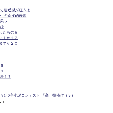
って遠近感が狂うよ
た生の直接的表現
効果５
ほひ
らったもの８
じますか１２
じますか２０
４６
１８
浪漫１７
々140字小説コンテスト 「高」投稿作（３）
y: 1