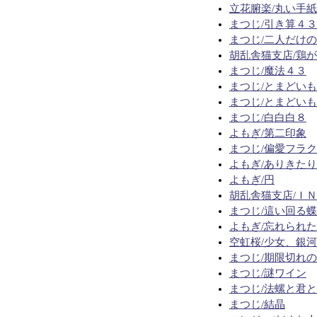
立花腑楽/丸い手紙
まつじ/引き算４３
まつじ/二人だけ
胡乱舎猫支店/鶏
まつじ/魔法４３
まつじ/とまどい
まつじ/とまどい
まつじ/白白白８
よもぎ/第二印象
まつじ/偏愛フラ
よもぎ/ありきたり
よもぎ/円
胡乱舎猫支店/Ｉ
まつじ/這い回る
よもぎ/忘れられ
空虹桜/少女、銀河
まつじ/期限切れ
まつじ/謎ワイン
まつじ/法螺と君
まつじ/結晶