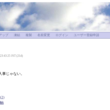
アップ
凍結
複製
名前変更
ログイン
ユーザー登録申請
 23:43:25 JST (21d)
人事じゃない。
2)
感触