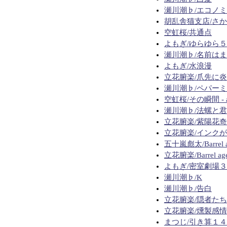
瀬川潮♭/エコノ
胡乱舎猫支店/さ
空虹桜/共通点
よもぎ/ゆらゆら５
瀬川潮♭/名前は
よもぎ/水浪漫
立花腑楽/爪先に炎
瀬川潮♭/ペパー
空虹桜/その瞬間 - a f
瀬川潮♭/法螺と
立花腑楽/紫陽花
立花腑楽/インク
五十嵐彪太/Barrel 
立花腑楽/Barrel ag
よもぎ/密室劇場
瀬川潮♭/K
瀬川潮♭/告白
立花腑楽/隠者た
立花腑楽/燻製感情
まつじ/引き算１４