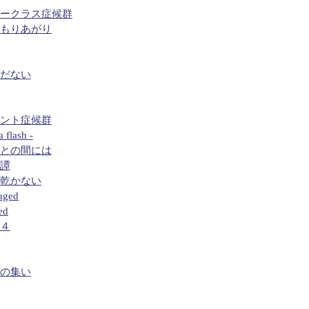
ミークラス症候群
かもりあがり
まだない
ミント症候群
lash -
君との間には
奇譚
が乾かない
aged
ed
３４
ちの集い