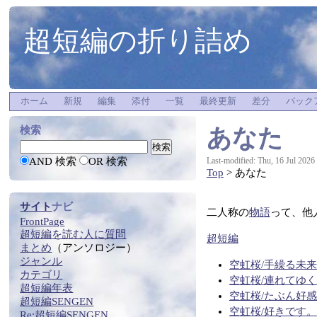
超短編の折り詰め
ホーム
新規
編集
添付
一覧
最終更新
差分
バック
あなた
検索
AND 検索
OR 検索
Last-modified: Thu, 16 Jul 2026
Top
> あなた
サイト
ナビ
二人称の
物語
って、他
FrontPage
超短編
を
読む
人に質問
超短編
まとめ
（アンソロジー）
ジャンル
空虹桜/手繰る未来
カテゴリ
空虹桜/連れてゆく(
超短編年表
空虹桜/たぶん好
超短編SENGEN
空虹桜/好きです。
Re:
超短編SENGEN