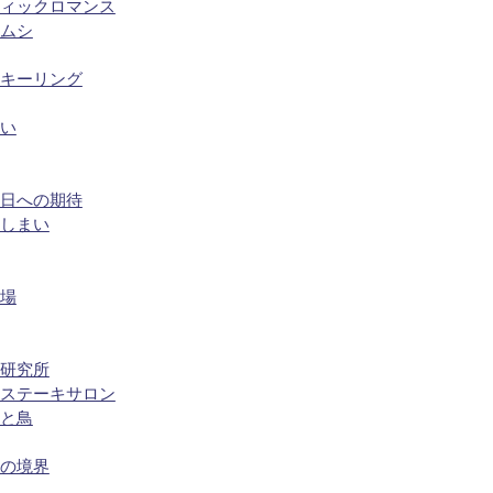
ティックロマンス
ハムシ
ンキーリング
ない
明日への期待
おしまい
劇場
の研究所
フステーキサロン
花と鳥
音の境界