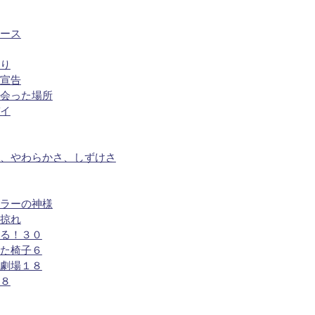
ルース
だり
の宣告
出会った場所
バイ
さ、やわらかさ、しずけさ
カラーの神様
の掠れ
ちる！３０
えた椅子６
室劇場１８
３８