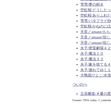
雪雪/夢の樹８
空虹桜/どうした
空虹桜/ありふれ
雪雪/バタフライ
空虹桜/かねのに
天音／amane/も
天音／amane/信
天音／amane/信
永子/密室劇場４２
永子/魔法１０
永子/魔法３３
永子/象を捨てる
永子/連れてゆく
大鴨居ひよこ/水
ついのべ
立花腑楽/＃夏の星
Counter: 2916, today: 1, yesterda