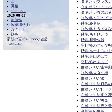
凶
タキガワ/プラス
風船
タキガワ/コトノ
ジャンル
タキガワ/春の忍者
2026-08-05
氷砂糖/左手のピ
参加作
砂場/終着駅
超短編/カ行
氷砂糖/もうでき
カタカナ
数字
砂場/あとひとつ
最新の更新をRSSで確認
砂場/和音分解
〔
編集:
MenuBar
〕
空虹桜/わずかな
砂場/ルート３の
砂場/裏山のはて
空虹桜/出てって
白縫いさや/密室
氷砂糖/大きな福
白縫いさや/眼玉
白縫いさや/孤島
白縫いさや/ビー
白縫いさや/雨と
白縫いさや/勇気
白縫いさや/声と
瀬川潮♭/白髪