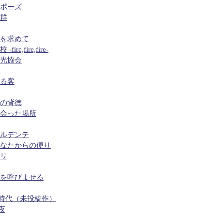
ロポーズ
候群
本を求めて
re,fire,fire-
観光協会
ざる客
どの背徳
出会った場所
アルデンテ
あなたからの便り
ドリ
春を呼びよせる
ミノの時代（未投稿作）
の夜