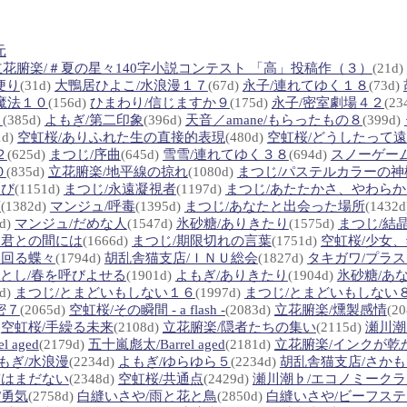
元
立花腑楽/＃夏の星々140字小説コンテスト 「高」投稿作（３）
(21d)
便り
(31d)
大鴨居ひよこ/水浪漫１７
(67d)
永子/連れてゆく１８
(73d)
魔法１０
(156d)
ひまわり/信じますか９
(175d)
永子/密室劇場４２
(23
２
(385d)
よもぎ/第二印象
(396d)
天音／amane/もらったもの８
(399d)
1d)
空虹桜/ありふれた生の直接的表現
(480d)
空虹桜/どうしたって
２
(625d)
まつじ/序曲
(645d)
雪雪/連れてゆく３８
(694d)
スノーゲー
０
(835d)
立花腑楽/地平線の掠れ
(1080d)
まつじ/パステルカラーの神
らび
(1151d)
まつじ/永遠凝視者
(1197d)
まつじ/あたたかさ、やわら
槽
(1382d)
マンジュ/呼毒
(1395d)
まつじ/あなたと出会った場所
(1432
7d)
マンジュ/だめな人
(1547d)
氷砂糖/ありきたり
(1575d)
まつじ/結
と君との間には
(1666d)
まつじ/期限切れの言葉
(1751d)
空虹桜/少女、
い回る蝶々
(1794d)
胡乱舎猫支店/ＩＮＵ総会
(1827d)
タキガワ/プラ
とし/春を呼びよせる
(1901d)
よもぎ/ありきたり
(1904d)
氷砂糖/あ
8d)
まつじ/とまどいもしない１６
(1997d)
まつじ/とまどいもしない
密７
(2065d)
空虹桜/その瞬間 - a flash -
(2083d)
立花腑楽/燻製感情
(2
)
空虹桜/手繰る未来
(2108d)
立花腑楽/隠者たちの集い
(2115d)
瀬川潮
l aged
(2179d)
五十嵐彪太/Barrel aged
(2181d)
立花腑楽/インクが乾
もぎ/水浪漫
(2234d)
よもぎ/ゆらゆら５
(2234d)
胡乱舎猫支店/さか
前はまだない
(2348d)
空虹桜/共通点
(2429d)
瀬川潮♭/エコノミーク
/勇気
(2758d)
白縫いさや/雨と花と鳥
(2850d)
白縫いさや/ビーフス