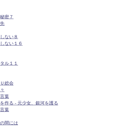
の秘密７
が先
もしない８
もしない１６
クタル１１
ＮＵ総会
蝶々
た言葉
を作る - 元少女、銀河を護る
の言葉
との間には