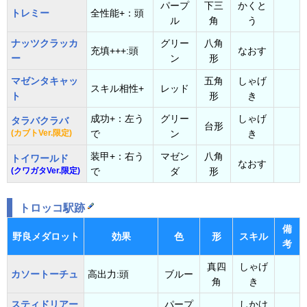
パープ
下三
かくと
トレミー
全性能+：頭
ル
角
う
ナッツクラッカ
グリー
八角
充填+++:頭
なおす
ー
ン
形
マゼンタキャッ
五角
しゃげ
スキル相性+
レッド
ト
形
き
成功+：左う
グリー
しゃげ
タラバクラバ
台形
(カブトVer.限定)
で
ン
き
装甲+：右う
マゼン
八角
トイワールド
なおす
(クワガタVer.限定)
で
ダ
形
トロッコ駅跡
備
野良メダロット
効果
色
形
スキル
考
真四
しゃげ
カソートーチュ
高出力:頭
ブルー
角
き
スティドリアー
パープ
しかけ