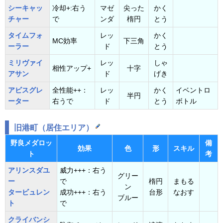
シーキャッ
冷却+:右う
マゼ
尖った
かく
チャー
で
ンダ
楕円
とう
タイムフォ
レッ
かく
MC効率
下三角
ーラー
ド
とう
ミリヴァイ
レッ
しゃ
相性アップ+
十字
アサン
ド
げき
アビスグレ
全性能++：
レッ
かく
イベントロ
半円
ーター
右うで
ド
とう
ボトル
旧港町（居住エリア）
野良メダロッ
備
効果
色
形
スキル
ト
考
アリンスダユ
威力+++：右う
グリー
ー
で
楕円
まもる
ン
タービュレン
成功+++：右う
台形
なおす
ブルー
ト
で
クライバンシ