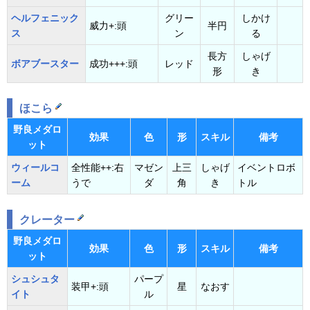
ヘルフェニック
グリー
しかけ
威力+:頭
半円
ス
ン
る
長方
しゃげ
ボアブースター
成功+++:頭
レッド
形
き
ほこら
野良メダロ
効果
色
形
スキル
備考
ット
ウィールコ
全性能++:右
マゼン
上三
しゃげ
イベントロボ
ーム
うで
ダ
角
き
トル
クレーター
野良メダロ
効果
色
形
スキル
備考
ット
シュシュタ
パープ
装甲+:頭
星
なおす
イト
ル