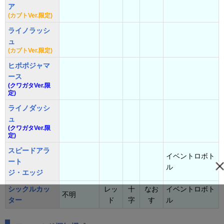
ア
(カブトVer.限定)
ライノラッシ
ュ
(カブトVer.限定)
ヒポポジャマ
ース
(クワガタVer.限
定)
ライノダッシ
ュ
(クワガタVer.限
定)
スピードアラ
イベントロボト
ート
ル
ジ・エッジ
シックルカッ
レッ
十
なお
イベントロボト
不明
ター
ド
字
す
ル