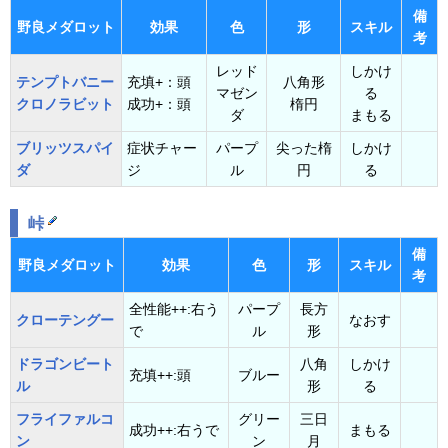
備
野良メダロット
効果
色
形
スキル
考
レッド
しかけ
テンプトバニー
充填+：頭
八角形
マゼン
る
クロノラビット
成功+：頭
楕円
ダ
まもる
ブリッツスパイ
症状チャー
パープ
尖った楕
しかけ
ダ
ジ
ル
円
る
峠
備
野良メダロット
効果
色
形
スキル
考
全性能++:右う
パープ
長方
クローテングー
なおす
で
ル
形
ドラゴンビート
八角
しかけ
充填++:頭
ブルー
ル
形
る
フライファルコ
グリー
三日
成功++:右うで
まもる
ン
ン
月