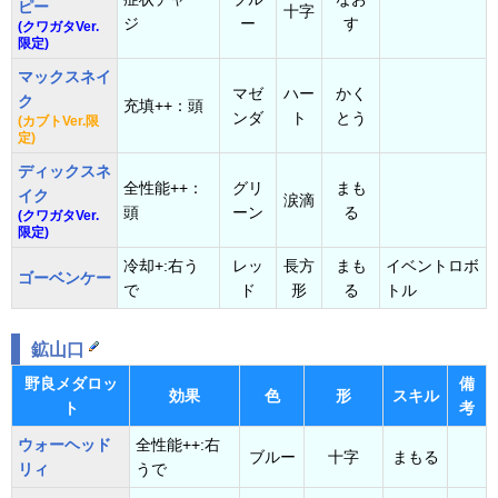
ピー
十字
ジ
ー
す
(クワガタVer.
限定)
マックスネイ
マゼ
ハー
かく
ク
充填++：頭
ンダ
ト
とう
(カブトVer.限
定)
ディックスネ
全性能++：
グリ
まも
イク
涙滴
頭
ーン
る
(クワガタVer.
限定)
冷却+:右う
レッ
長方
まも
イベントロボ
ゴーベンケー
で
ド
形
る
トル
鉱山口
野良メダロッ
備
効果
色
形
スキル
ト
考
ウォーヘッド
全性能++:右
ブルー
十字
まもる
リィ
うで