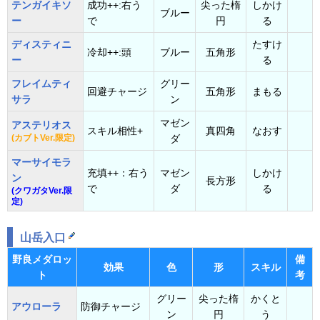
テンガイキソ
成功++:右う
尖った楕
しかけ
ブルー
ー
で
円
る
ディスティニ
たすけ
冷却++:頭
ブルー
五角形
ー
る
フレイムティ
グリー
回避チャージ
五角形
まもる
サラ
ン
マゼン
アステリオス
スキル相性+
真四角
なおす
(カブトVer.限定)
ダ
マーサイモラ
充填++：右う
マゼン
しかけ
ン
長方形
で
ダ
る
(クワガタVer.限
定)
山岳入口
野良メダロッ
備
効果
色
形
スキル
ト
考
グリー
尖った楕
かくと
アウローラ
防御チャージ
ン
円
う