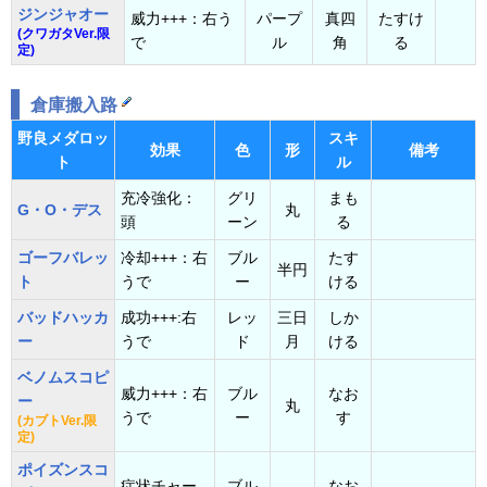
ジンジャオー
威力+++：右う
パープ
真四
たすけ
(クワガタVer.限
で
ル
角
る
定)
倉庫搬入路
野良メダロッ
スキ
効果
色
形
備考
ト
ル
充冷強化：
グリ
まも
G・O・デス
丸
頭
ーン
る
ゴーフバレッ
冷却+++：右
ブル
たす
半円
ト
うで
ー
ける
バッドハッカ
成功+++:右
レッ
三日
しか
ー
うで
ド
月
ける
ベノムスコピ
威力+++：右
ブル
なお
ー
丸
うで
ー
す
(カブトVer.限
定)
ポイズンスコ
症状チャー
ブル
なお