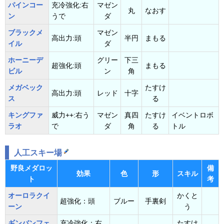
パインコー
充冷強化:右
マゼン
丸
なおす
ン
うで
ダ
ブラックメ
マゼン
高出力:頭
半円
まもる
イル
ダ
ホーニーデ
グリー
下三
超強化:頭
まもる
ビル
ン
角
メガベック
たすけ
高出力:頭
レッド
十字
ス
る
キングファ
威力++:右う
マゼン
真四
たすけ
イベントロボ
ラオ
で
ダ
角
る
トル
人工スキー場
野良メダロッ
備
効果
色
形
スキル
ト
考
オーロラクイ
かくと
超強化：頭
ブルー
手裏剣
ーン
う
ギンバンフェ
充冷強化：右
たすけ