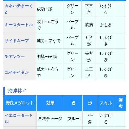
カネハチまーく
グリー
下三
たすけ
成功+:頭
2
ン
角
る
装甲++:右う
パープ
キースタートル
涙滴
まもる
で
ル
パープ
五角
しゃげ
サイドムーブ
威力+:左うで
ル
形
き
グリー
長方
しゃげ
チアンツー
充填+++:頭
ン
形
き
威力++:右う
グリー
上三
しゃげ
ユイチイタン
で
ン
角
き
海岸林
備
野良メダロット
効果
色
形
スキル
考
イエロータート
下三
たすけ
自壊チャージ
ブルー
ル
角
る