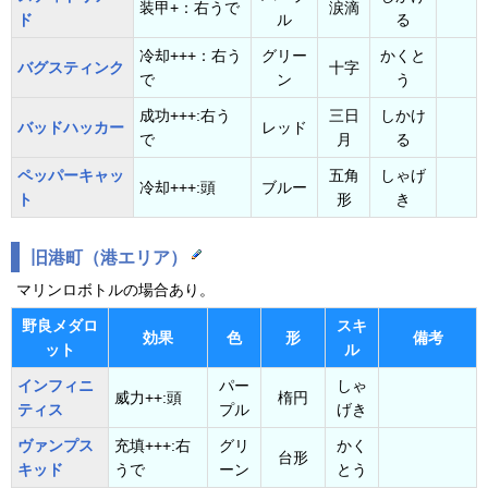
装甲+：右うで
涙滴
ド
ル
る
冷却+++：右う
グリー
かくと
バグスティンク
十字
で
ン
う
成功+++:右う
三日
しかけ
バッドハッカー
レッド
で
月
る
ペッパーキャッ
五角
しゃげ
冷却+++:頭
ブルー
ト
形
き
旧港町（港エリア）
マリンロボトルの場合あり。
野良メダロ
スキ
効果
色
形
備考
ット
ル
インフィニ
パー
しゃ
威力++:頭
楕円
ティス
プル
げき
ヴァンプス
充填+++:右
グリ
かく
台形
キッド
うで
ーン
とう