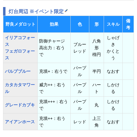
灯台周辺 ※イベント限定
備
野良メダロット
効果
色
形
スキル
考
イリアコフォー
しゃげ
防御チャージ
八角
ス
ブルー
き
高出力：右う
形
フェガロフォー
レッド
かくと
で
楕円
ス
う
パープ
バルプブルー
充填+：右うで
半円
なおす
ル
カタカタマワー
威力++：右う
パープ
ハー
しかけ
ル
で
ル
ト
る
充填+++：右う
パープ
しかけ
グレードカブキ
丸
で
ル
る
充填++：右う
上三
アイアンホース
レッド
なおす
で
角