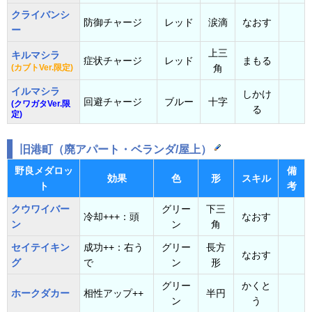
クライバンシ
防御チャージ
レッド
涙滴
なおす
ー
上三
キルマシラ
症状チャージ
レッド
まもる
(カブトVer.限定)
角
イルマシラ
しかけ
回避チャージ
ブルー
十字
(クワガタVer.限
る
定)
旧港町（廃アパート・ベランダ/屋上）
野良メダロッ
備
効果
色
形
スキル
ト
考
クウワイバー
グリー
下三
冷却+++：頭
なおす
ン
ン
角
セイテイキン
成功++：右う
グリー
長方
なおす
グ
で
ン
形
グリー
かくと
ホークダカー
相性アップ++
半円
ン
う