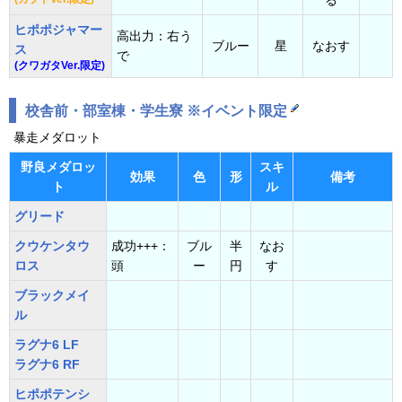
る
ヒポポジャマー
高出力：右う
ブルー
星
なおす
ス
で
(クワガタVer.限定)
校舎前・部室棟・学生寮 ※イベント限定
暴走メダロット
野良メダロッ
スキ
効果
色
形
備考
ト
ル
グリード
クウケンタウ
成功+++：
ブル
半
なお
ロス
頭
ー
円
す
ブラックメイ
ル
ラグナ6 LF
ラグナ6 RF
ヒポポテンシ