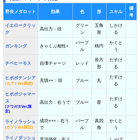
備
野良メダロット
効果
色
形
スキル
考
イエロークリッ
グリー
五角
しかけ
高出力：頭
ク
ン
形
る
パープ
かくと
ガンキング
きゃくぶ相性+
楕円
ル
う
長方
たすけ
チベヒーモス
自壊チャージ
レッド
形
る
たすけ
ヒポポテンシア
充填++：頭
ブルー
丸
(カブトVer.限定)
る
ヒポポジャマー
たすけ
ス
高出力：右うで
ブルー
星
る
(クワガタVer.限
定)
成功+++：右う
パープ
真四
かくと
ライノラッシュ
(カブトVer.限定)
で
ル
角
う
ライノダッシュ
充冷強化：右う
しゃげ