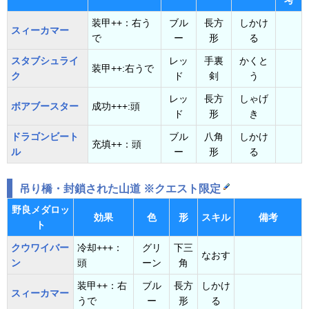
考
装甲++：右う
ブル
長方
しかけ
スィーカマー
で
ー
形
る
スタブシュライ
レッ
手裏
かくと
装甲++:右うで
ク
ド
剣
う
レッ
長方
しゃげ
ボアブースター
成功+++:頭
ド
形
き
ドラゴンビート
ブル
八角
しかけ
充填++：頭
ル
ー
形
る
吊り橋・封鎖された山道 ※クエスト限定
野良メダロッ
効果
色
形
スキル
備考
ト
クウワイバー
冷却+++：
グリ
下三
なおす
ン
頭
ーン
角
装甲++：右
ブル
長方
しかけ
スィーカマー
うで
ー
形
る