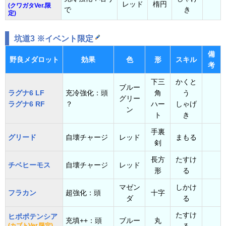
レッド
楕円
(クワガタVer.限
で
き
定)
坑道3 ※イベント限定
備
野良メダロット
効果
色
形
スキル
考
下三
かくと
ブルー
ラグナ6 LF
充冷強化：頭
角
う
グリー
ラグナ6 RF
？
ハー
しゃげ
ン
ト
き
手裏
グリード
自壊チャージ
レッド
まもる
剣
長方
たすけ
チベヒーモス
自壊チャージ
レッド
形
る
マゼン
しかけ
フラカン
超強化：頭
十字
ダ
る
たすけ
ヒポポテンシア
充填++：頭
ブルー
丸
(カブトVer.限定)