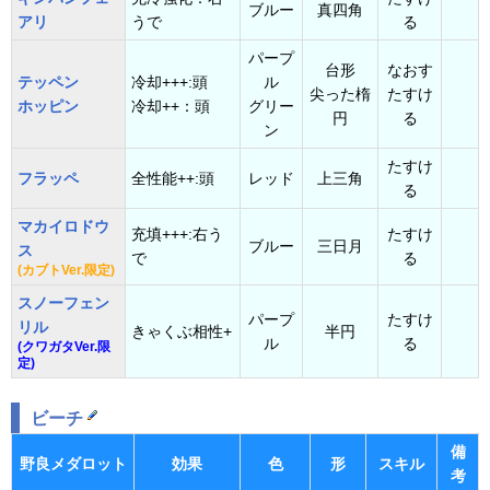
ブルー
真四角
アリ
うで
る
パープ
台形
なおす
テッペン
冷却+++:頭
ル
尖った楕
たすけ
ホッピン
冷却++：頭
グリー
円
る
ン
たすけ
フラッペ
全性能++:頭
レッド
上三角
る
マカイロドウ
充填+++:右う
たすけ
ブルー
三日月
ス
で
る
(カブトVer.限定)
スノーフェン
パープ
たすけ
リル
きゃくぶ相性+
半円
ル
る
(クワガタVer.限
定)
ビーチ
備
野良メダロット
効果
色
形
スキル
考