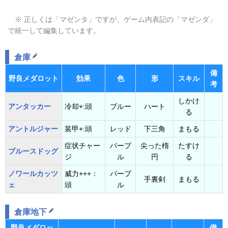
※ 正しくは「マゼンタ」ですが、ゲーム内表記の「マゼンダ」
で統一して編集しています。
倉庫
備
野良メダロット
効果
色
形
スキル
考
しかけ
アンタッカー
冷却+:頭
ブルー
ハート
る
アントルジャー
装甲+:頭
レッド
下三角
まもる
症状チャー
パープ
尖った楕
たすけ
ブルースドッグ
ジ
ル
円
る
ノワールカッツ
威力+++：
パープ
手裏剣
まもる
ェ
頭
ル
倉庫地下
野良メダロッ
備