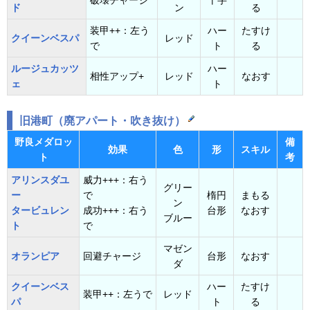
破壊チャージ
十字
ド
ン
る
装甲++：左う
ハー
たすけ
クイーンベスパ
レッド
で
ト
る
ルージュカッツ
ハー
相性アップ+
レッド
なおす
ェ
ト
旧港町（廃アパート・吹き抜け）
野良メダロッ
備
効果
色
形
スキル
ト
考
アリンスダユ
威力+++：右う
グリー
ー
で
楕円
まもる
ン
タービュレン
成功+++：右う
台形
なおす
ブルー
ト
で
マゼン
オランピア
回避チャージ
台形
なおす
ダ
クイーンベス
ハー
たすけ
装甲++：左うで
レッド
パ
ト
る