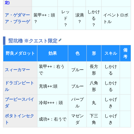
定)
レッ
しかけ
ア・ゲダマー
装甲++：頭
涙滴
イベントロボ
ド
る
ア・ブラーゲ
？
？
トル
？
？
竪坑櫓 ※クエスト限定
備
野良メダロット
効果
色
形
スキル
考
装甲++：右う
長方
しかけ
スィーカマー
ブルー
で
形
る
ドラゴンビート
八角
しかけ
充填++:頭
ブルー
ル
形
る
ブービースパイ
パープ
しゃげ
冷却+++：頭
丸
ダ
ル
き
ポタトインセク
マゼン
下三
しゃげ
成功+：右うで
ト
ダ
角
き