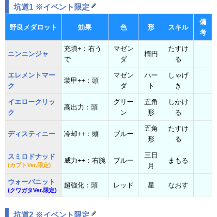
坑道1 ※イベント限定
備
野良メダロット
効果
色
形
スキル
考
充填+：右う
マゼン
たすけ
ニンニンジャ
楕円
で
ダ
る
エレメントマー
マゼン
ハー
しゃげ
装甲++：頭
ク
ダ
ト
き
イエロークリッ
グリー
五角
しかけ
高出力：頭
ク
ン
形
る
五角
たすけ
ディスティニー
冷却++：頭
ブルー
形
る
三日
スミロドナッド
威力++：右腕
ブルー
まもる
(カブトVer.限定)
月
ウォーバニット
超強化：頭
レッド
星
なおす
(クワガタVer.限定)
坑道2 ※イベント限定