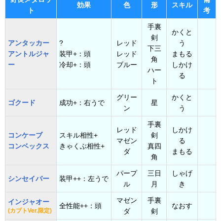
効果
色
形
スキル
ト
考
手裏
かくと
剣
アンタッカー
?
レッド
う
下三
アントルジャ
装甲+：頭
レッド
まもる
角
ー
冷却+：頭
ブルー
しかけ
ハー
る
ト
グリー
かくと
ゴクード
成功+：右うで
星
ン
う
手裏
レッド
しかけ
コンケーブ
スキル相性+
剣
マゼン
る
コンベックス
きゃくぶ相性+
真四
ダ
まもる
角
パープ
三日
しゃげ
シンセイバー
装甲++：左うで
ル
月
き
マゼン
手裏
インジャオー
全性能++：頭
なおす
(カブトVer.限定)
ダ
剣