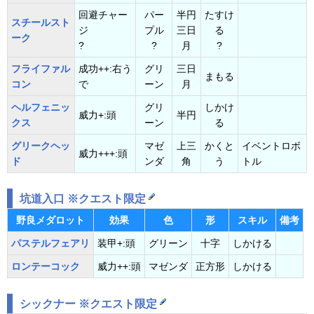
回避チャー
パー
半円
たすけ
スチールスト
ジ
プル
三日
る
ーク
?
?
月
?
フライファル
成功++:右う
グリ
三日
まもる
コン
で
ーン
月
ヘルフェニッ
グリ
しかけ
威力+:頭
半円
クス
ーン
る
グリークヘッ
マゼ
上三
かくと
イベントロボ
威力+++:頭
ド
ンダ
角
う
トル
坑道入口 ※クエスト限定
野良メダロット
効果
色
形
スキル
備考
パステルフェアリ
装甲+:頭
グリーン
十字
しかける
ロンテーコック
威力++:頭
マゼンダ
正方形
しかける
シックナー ※クエスト限定