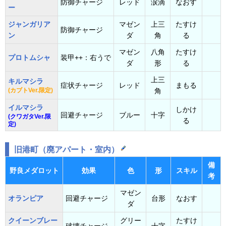
防御チャージ
レッド
涙滴
なおす
ー
ジャンガリア
マゼン
上三
たすけ
防御チャージ
ン
ダ
角
る
マゼン
八角
たすけ
プロトムシャ
装甲++：右うで
ダ
形
る
上三
キルマシラ
症状チャージ
レッド
まもる
(カブトVer.限定)
角
イルマシラ
しかけ
回避チャージ
ブルー
十字
(クワガタVer.限
る
定)
旧港町（廃アパート・室内）
備
野良メダロット
効果
色
形
スキル
考
マゼン
オランピア
回避チャージ
台形
なおす
ダ
クイーンブレー
グリー
たすけ