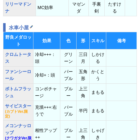
リリーマドン
マゼン
手裏
たすけ
MC効率
ナ
ダ
剣
る
水車小屋
野良メダロッ
効果
色
形
スキル
備考
ト
クロムトータ
冷却+++：
グリ
三日
しかけ
ス
頭
ーン
月
る
ファンシーロ
パー
五角
かくと
冷却+：頭
ール
プル
形
う
ボトムフラッ
コンボチャ
ブル
上三
まもる
シュ
ージ
ー
角
サイビスター
充填+++:右
パー
半円
まもる
(カブトVer.限
うで
プル
定)
メコンナッロ
相性アップ
ブル
上三
しゃげ
ッブ
++
ー
角
き
(クワガタVer.限