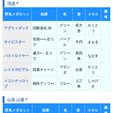
渓流
備
野良メダロット
効果
色
形
スキル
考
グリー
長方
かくと
アグリィダック
回数強化:頭
ン
形
う
充填+++:右う
パープ
サイビスター
半円
まもる
で
ル
威力+：左う
グリー
真四
バストロイヤー
なおす
で
ン
角
マゼン
かくと
レイドガビアル
回避チャージ
台形
ダ
う
メコンナッロッ
上三
しゃげ
相性アップ++
ブルー
ブ
角
き
山岳 山道
備
野良メダロット
効果
色
形
スキル