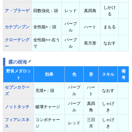
しかけ
ア・ブラーゲ
回数強化：頭
レッド
真四角
る
パープ
カナブンブン
全性能+：頭
ハート
まもる
ル
クローテング
全性能++:右う
パープ
長方形
なおす
ー
で
ル
霧の樹海
野良メダロッ
備
効果
色
形
スキル
ト
考
セブンカラー
パープ
ハー
充填+：頭
なおす
ズ
ル
ト
パープ
真四
しゃげ
ノットタッチ
破壊チャージ
ル
角
き
フィアレスネ
コンボチャー
三日
しゃげ
レッド
ス
ジ
月
き