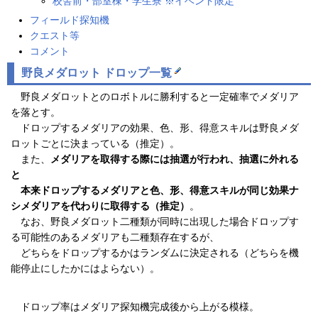
校舎前・部室棟・学生寮 ※イベント限定
フィールド探知機
クエスト等
コメント
野良メダロット ドロップ一覧
野良メダロットとのロボトルに勝利すると一定確率でメダリア
を落とす。
ドロップするメダリアの効果、色、形、得意スキルは野良メダ
ロットごとに決まっている（推定）。
また、
メダリアを取得する際には抽選が行われ、抽選に外れる
と
本来ドロップするメダリアと色、形、得意スキルが同じ効果ナ
シメダリアを代わりに取得する（推定）
。
なお、野良メダロット二種類が同時に出現した場合ドロップす
る可能性のあるメダリアも二種類存在するが、
どちらをドロップするかはランダムに決定される（どちらを機
能停止にしたかにはよらない）。
ドロップ率はメダリア探知機完成後から上がる模様。