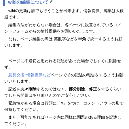
wikiの編集について
wikiの更新は誰でも行うことが出来ます。情報提供、編集は大歓
迎です。
編集方法がわからない場合は、各ページに設置されているコメ
ントフォームからの情報提供をお願いいたします。
なお、ページ編集の際は 英数字などを
半角
で統一するようお願
いします。
ページに不適切と思われる記述があった場合でもすぐに削除せ
ず、
意見交換･情報提供など
ページでその記述の報告をするようお願
いいたします。
記述を
丸々削除
するのではなく、
部分削除
、
修正
をするくらい
でしたら問題はありませんのでご安心ください。
緊急性がある場合は行頭に「//」をつけ、コメントアウトの形で
保持してください。
また、可能であればページ内に同様に問題のある理由を記述し
てください。