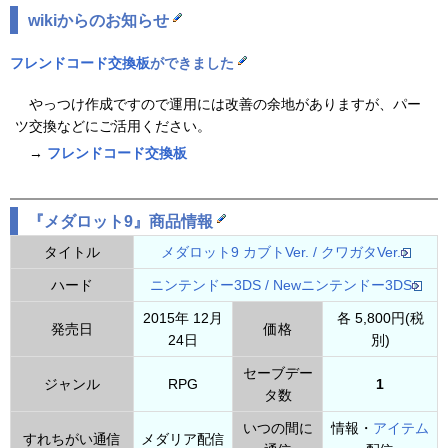
wikiからのお知らせ
フレンドコード交換板
ができました
やっつけ作成ですので運用には改善の余地がありますが、パー
ツ交換などにご活用ください。
→
フレンドコード交換板
『メダロット9』商品情報
タイトル
メダロット9 カブトVer. / クワガタVer.
ハード
ニンテンドー3DS / Newニンテンドー3DS
2015年 12月
各 5,800円(税
発売日
価格
24日
別)
セーブデー
ジャンル
RPG
1
タ数
いつの間に
情報・
アイテム
すれちがい通信
メダリア配信