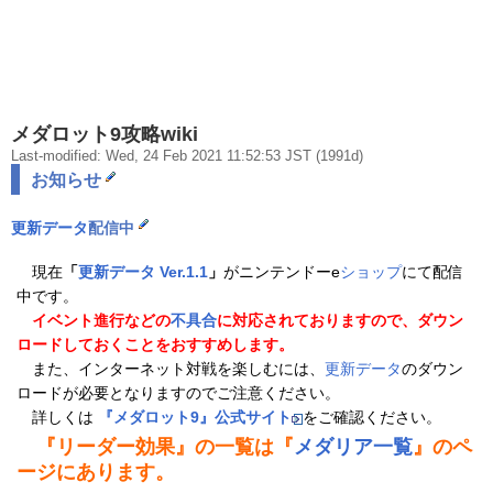
メダロット9攻略wiki
Last-modified: Wed, 24 Feb 2021 11:52:53 JST (1991d)
お知らせ
更新データ
配信中
現在
「
更新データ
Ver.1.1
」
がニンテンドーe
ショップ
にて配信
中です。
イベント進行などの
不具合
に対応されておりますので、ダウン
ロードしておくことをおすすめします。
また、インターネット対戦を楽しむには、
更新データ
のダウン
ロードが必要となりますのでご注意ください。
詳しくは
『メダロット9』公式サイト
をご確認ください。
『リーダー効果』の一覧は『
メダリア一覧
』のペ
ージにあります。