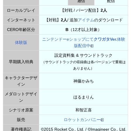
通信
配信
ローカルプレイ
【対戦 / パーツ配信】
2人
インターネット
【対戦】
2人
/ 追加
アイテム
のダウンロード
CERO年齢区分
B
（12才以上対象）
ニンテンドーe
ショップ
にて
クワガタVer.
体験
体験版
版
配信中
設定資料集 & サウンドトラック
早期購入特典
（サウンドトラックの収録曲は各バージョンで重複は
ありません）
キャラクターデザ
神藤かみち
イン
メダロットデザイ
ほるまりん
ン
シナリオ原案
和智正喜
販売
ロケットカンパニー
著作権表記
©2015 Rocket Co., Ltd. / ©Imagineer Co., Ltd.