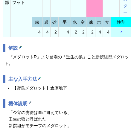
部
フット
タ
ー
森
岩
砂
平
水
空
凍
ホ
サ
性別
4
4
2
4
2
2
2
4
4
♂
解説
『メダロットR』より登場の「壬生の狼」こと新撰組型メダロッ
ト。
主な入手方法
【野良メダロット】倉庫地下
機体説明
「今宵の虎徹は血に飢えている」
壬生の狼と呼ばれた
新撰組がモチーフのメダロット。