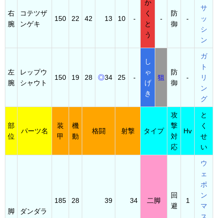
か
サ
右
コテツザ
く
防
150
22
42
13
10
-
-
-
ッ
腕
ンゲキ
と
御
シ
う
ン
ガ
し
ト
左
レップウ
ゃ
防
150
19
28
◎
34
25
-
狙
-
リ
腕
シャウト
げ
御
ン
き
グ
攻
と
部
装
機
撃
く
パーツ名
格闘
射撃
タイプ
Hv
位
甲
動
対
せ
応
い
ウ
ェ
ポ
回
ン
185
28
39
34
二脚
1
避
マ
脚
ダンダラ
ス