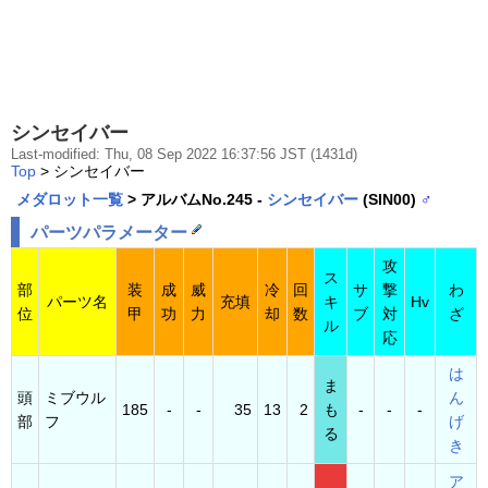
シンセイバー
Last-modified: Thu, 08 Sep 2022 16:37:56 JST (1431d)
Top
> シンセイバー
メダロット一覧
> アルバムNo.245 -
シンセイバー
(SIN00)
♂
パーツパラメーター
攻
ス
部
装
成
威
冷
回
サ
撃
わ
パーツ名
充填
キ
Hv
位
甲
功
力
却
数
ブ
対
ざ
ル
応
は
ま
頭
ミブウル
ん
185
-
-
35
13
2
も
-
-
-
部
フ
げ
る
き
ア