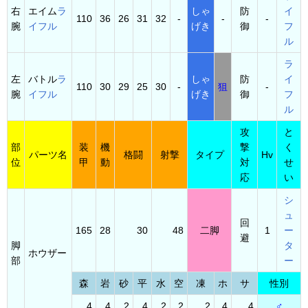
右
エイム
ラ
しゃ
防
イ
110
36
26
31
32
-
-
-
腕
イフル
げき
御
フ
ル
ラ
左
バトル
ラ
しゃ
防
イ
110
30
29
25
30
-
狙
-
腕
イフル
げき
御
フ
ル
攻
と
部
装
機
撃
く
パーツ名
格闘
射撃
タイプ
Hv
位
甲
動
対
せ
応
い
シ
ュ
回
165
28
30
48
二脚
1
ー
避
脚
タ
ホウザー
部
ー
森
岩
砂
平
水
空
凍
ホ
サ
性別
4
4
2
4
2
2
2
4
4
♂