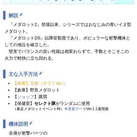
解説
『メダロット2』登場以来、シリーズではおなじみの青いイヌ型
メダロット。
『メダロットDS』以降皆勤賞であり、ポピュラーな射撃機体と
しての地位を確立した。
堅実でバランスの良い性能は相変わらずで、手数とそこそこの
火力で軽快に立ち回れる。
主な入手方法
【倉庫】宝箱（カブトVer.）
【倉庫】野良メダロット
【
ショップ
】購買
【保健室】
セレクト隊
がランダムに使用
（暴走メダロットイベント時）※
更新データ
Ver.1.1適用後
機体説明
全身が射撃パーツの