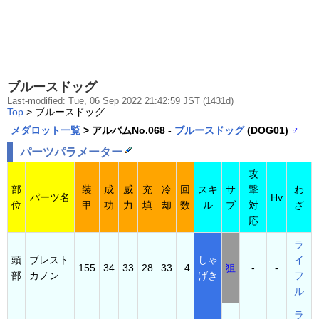
ブルースドッグ
Last-modified: Tue, 06 Sep 2022 21:42:59 JST (1431d)
Top
> ブルースドッグ
メダロット一覧
> アルバムNo.068 -
ブルースドッグ
(DOG01)
♂
パーツパラメーター
攻
部
装
成
威
充
冷
回
スキ
サ
撃
わ
パーツ名
Hv
位
甲
功
力
填
却
数
ル
ブ
対
ざ
応
ラ
頭
ブレスト
しゃ
イ
155
34
33
28
33
4
狙
-
-
部
カノン
げき
フ
ル
ラ