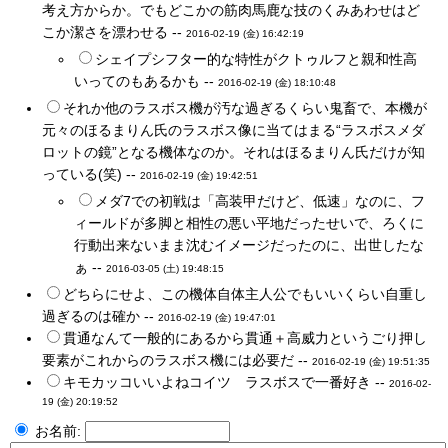
考え方からか。でもどこかの筋肉馬鹿な技のくみあわせはど
こか潔さを漂わせる --
2016-02-19 (金) 16:42:19
シェイプシフター的な特性がクトゥルフと親和性高
いってのもあるかも --
2016-02-19 (金) 18:10:48
それか他のラスボス機が汚な過ぎるくらい鬼畜で、本機が
元々のほるまりん氏のラスボス像に当てはまる“ラスボスメダ
ロットの鏡”となる機体なのか。それはほるまりん氏だけが知
っている(笑) --
2016-02-19 (金) 19:42:51
メダ7での初戦は「高装甲だけど、低速」なのに、フ
ィールドが多脚と相性の悪い平地だったせいで、ろくに
行動出来ないまま沈むイメージだったのに、出世したな
ぁ --
2016-03-05 (土) 19:48:15
どちらにせよ、この機体自体主人公でもいいくらい自重し
過ぎるのは確か --
2016-02-19 (金) 19:47:01
貫通なんて一般的にあるから貫通＋高威力というごり押し
要素がこれからのラスボス機には必要だ --
2016-02-19 (金) 19:51:35
キモカッコいいよねコイツ ラスボスで一番好き --
2016-02-
19 (金) 20:19:52
お名前: