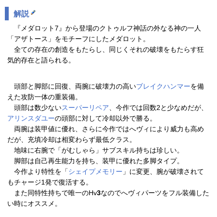
解説
『メダロット7』から登場のクトゥルフ神話の外なる神の一人
「アザトース」をモチーフにしたメダロット。
全ての存在の創造をもたらし、同じくそれの破壊をもたらす狂
気的存在と語られる。
頭部と脚部に回復、両腕に破壊力の高い
ブレイクハンマー
を備
えた攻防一体の重装備。
頭部は数少ない
スーパーリペア
、今作では回数2と少なめだが、
アリンスダユー
の頭部に対して冷却以外で勝る。
両腕は装甲値に優れ、さらに今作ではへヴィにより威力も高め
だが、充填冷却は相変わらず最低クラス。
地味に右腕で「がむしゃら」サブスキル持ちは珍しい。
脚部は自己再生能力を持ち、装甲に優れた多脚タイプ。
今作より特性を「
シェイプメモリー
」に変更、腕が破壊されて
もチャージ1発で復活する。
また同特性持ちで唯一のHv
3
なのでへヴィパーツをフル装備した
い時にオススメ。