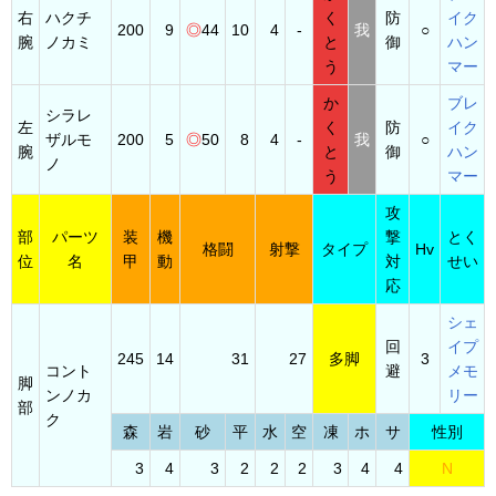
右
ハクチ
く
防
イク
200
9
◎
44
10
4
-
我
○
腕
ノカミ
と
御
ハン
う
マー
か
ブレ
シラレ
左
く
防
イク
ザルモ
200
5
◎
50
8
4
-
我
○
腕
と
御
ハン
ノ
う
マー
攻
部
パーツ
装
機
撃
とく
格闘
射撃
タイプ
Hv
位
名
甲
動
対
せい
応
シェ
回
イプ
245
14
31
27
多脚
3
コント
避
メモ
脚
ンノカ
リー
部
ク
森
岩
砂
平
水
空
凍
ホ
サ
性別
3
4
3
2
2
2
3
4
4
N