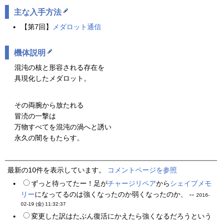
主な入手方法
【第7回】
メダロット通信
機体説明
混沌の核と形容される存在を
具現化したメダロット。
その両腕から放たれる
冒涜の一撃は
万物すべてを混沌の渦へと誘い
永久の闇をもたらす。
最新の10件を表示しています。
コメントページを参照
ずっと待ってたー！足が
チャージリペア
から
シェイプメモ
リー
になってるのは強くなったのか弱くなったのか、 --
2016-
02-19 (金) 11:32:37
変更した訳はたぶん復活にかえたら強くなるだろうという