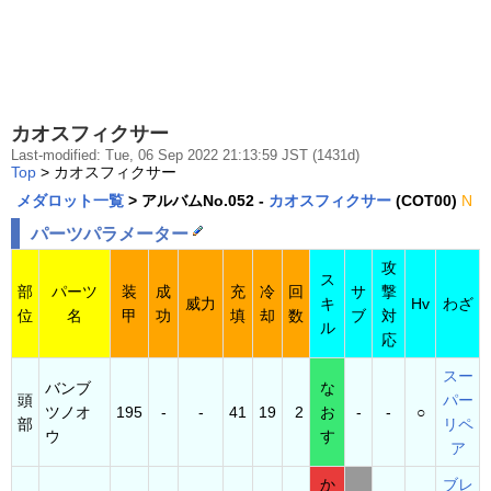
カオスフィクサー
Last-modified: Tue, 06 Sep 2022 21:13:59 JST (1431d)
Top
> カオスフィクサー
メダロット一覧
> アルバムNo.052 -
カオスフィクサー
(COT00)
N
パーツパラメーター
攻
ス
部
パーツ
装
成
充
冷
回
サ
撃
威力
キ
Hv
わざ
位
名
甲
功
填
却
数
ブ
対
ル
応
スー
バンブ
な
頭
パー
ツノオ
195
-
-
41
19
2
お
-
-
○
部
リペ
ウ
す
ア
か
ブレ