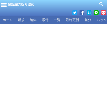
超短編の折り詰め
ホーム
新規
編集
添付
一覧
最終更新
差分
バック