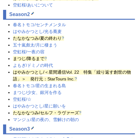
空虹桜/あいについて
Season2
春名トモコ/センチメンタル
はやみかつとし/光る蕎麦
たなかなつみ
/夏の終わり
?
五十嵐彪太/月に棲まう
空虹桜/一夜の宿
まつじ
/
降る
まで
?
よもぎ/ドミノの時代
はやみかつとし
/＜星間通信Vol. 22 特集「繰り返す創世の
物
語
」＞ 発行元：StarTours Inc.
?
春名トモコ/星の生まれる島
まつじ/少女、銀河を作る
空虹桜/☆
はやみかつとし/星に願いを
たなかなつみ
/セルフ・ラヴァーズ
?
マンジュ/星の夜の、雪解けの朝の
Season3