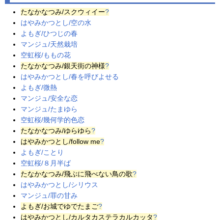
たなかなつみ
/スクウィイー
?
はやみかつとし/空の水
よもぎ/ひつじの春
マンジュ/天然栽培
空虹桜/ももの花
たなかなつみ
/銀天街の
神様
?
はやみかつとし/春を呼びよせる
よもぎ/微熱
マンジュ/安全な恋
マンジュ/たまゆら
空虹桜/幾何学的色恋
たなかなつみ
/ゆらゆら
?
はやみかつとし
/follow me
?
よもぎ/ことり
空虹桜/８月半ば
たなかなつみ
/
飛ぶ
に飛べない鳥の歌
?
はやみかつとし/シリウス
マンジュ/罪の甘み
よもぎ
/お城で
ゆでたまご
?
はやみかつとし
/カルタカステラカルカッタ
?