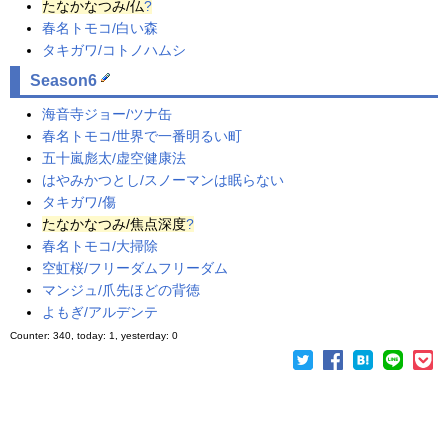
たなかなつみ
/仏
?
春名トモコ/白い森
タキガワ/コトノハムシ
Season6
海音寺ジョー/ツナ缶
春名トモコ/世界で一番明るい町
五十嵐彪太/虚空健康法
はやみかつとし/スノーマンは眠らない
タキガワ/傷
たなかなつみ
/焦点深度
?
春名トモコ/大掃除
空虹桜/フリーダムフリーダム
マンジュ/爪先ほどの背徳
よもぎ/アルデンテ
Counter: 340, today: 1, yesterday: 0