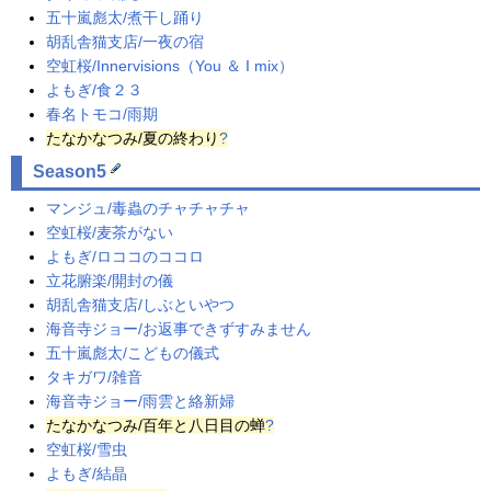
五十嵐彪太/煮干し踊り
胡乱舎猫支店/一夜の宿
空虹桜/Innervisions（You ＆ I mix）
よもぎ/食２３
春名トモコ/雨期
たなかなつみ
/夏の終わり
?
Season5
マンジュ/毒蟲のチャチャチャ
空虹桜/麦茶がない
よもぎ/ロココのココロ
立花腑楽/開封の儀
胡乱舎猫支店/しぶといやつ
海音寺ジョー/お返事できずすみません
五十嵐彪太/こどもの儀式
タキガワ/雑音
海音寺ジョー/雨雲と絡新婦
たなかなつみ
/百年と八日目の蝉
?
空虹桜/雪虫
よもぎ/結晶