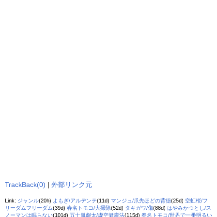
TrackBack(0)
|
外部リンク元
Link:
ジャンル
(20h)
よもぎ/アルデンテ
(11d)
マンジュ/爪先ほどの背徳
(25d)
空虹桜/フ
リーダムフリーダム
(39d)
春名トモコ/大掃除
(52d)
タキガワ/傷
(88d)
はやみかつとし/ス
ノーマンは眠らない
(101d)
五十嵐彪太/虚空健康法
(115d)
春名トモコ/世界で一番明るい