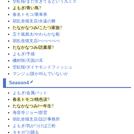
空虹桜/まだ生きてるという凡ミス
よもぎ
⁠/青い鳥
?
春名トモコ/乗車券
胡乱舎猫支店/永遠の舞
たなかなつみ
/こたつ
家族
?
五十嵐彪太/やわらかな船
胡乱舎猫支店/ぺぺぺぺぺ
たなかなつみ
⁠/読書屋
?
よもぎ/予感
磯村咲/天国の耳
空虹桜/ダイヤモンドフィッシュ
マンジュ/誰か叫んでいないか
Season4
よもぎ/金属バット
春名トモコ
/桃色涙
?
たなかなつみ
/一年生
?
海音寺ジョー/群雲
胡乱舎猫支店/設計事務所
よもぎ/気がつけば三桁
タキガワ/踊る