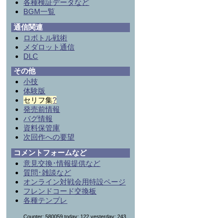
各種検証データなど
BGM一覧
通信関連
ロボトル戦術
メダロット通信
DLC
その他
小技
体験版
セリフ集
?
発売前情報
バグ情報
資料保管庫
次回作への要望
コメントフォームなど
意見交換･情報提供など
質問･雑談など
オンライン対戦会用特設ページ
フレンドコード交換板
各種テンプレ
Counter: 580059,today: 122,yesterday: 243