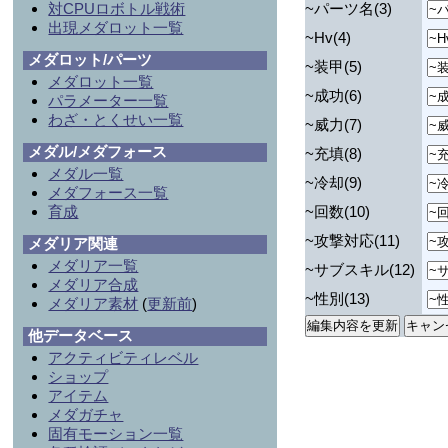
対CPUロボトル戦術
~パーツ名(3)
出現メダロット一覧
~Hv(4)
メダロット/パーツ
~装甲(5)
メダロット一覧
~成功(6)
パラメーター一覧
わざ・とくせい一覧
~威力(7)
メダル/メダフォース
~充填(8)
メダル一覧
~冷却(9)
メダフォース一覧
育成
~回数(10)
~攻撃対応(11)
メダリア関連
メダリア一覧
~サブスキル(12)
メダリア合成
~性別(13)
メダリア素材
(
更新前
)
他データベース
アクティビティレベル
ショップ
アイテム
メダガチャ
固有モーション一覧