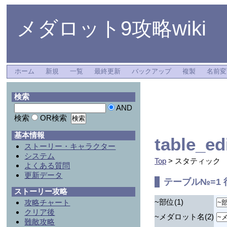
メダロット9攻略wiki
ホーム
新規
一覧
最終更新
バックアップ
複製
名前変
検索
AND
検索
OR検索
基本情報
table_
ストーリー・キャラクター
システム
Top
> スタティック
よくある質問
更新データ
テーブル№=1 
ストーリー攻略
~部位(1)
攻略チャート
クリア後
~メダロット名(2)
難敵攻略