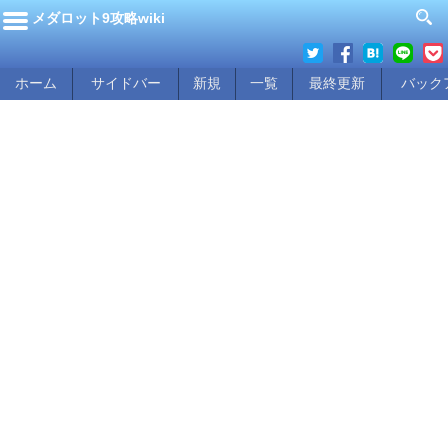
メダロット9攻略wiki
ホーム
サイドバー
新規
一覧
最終更新
バック