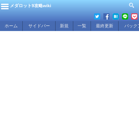
メダロット9攻略wiki
ホーム
サイドバー
新規
一覧
最終更新
バック