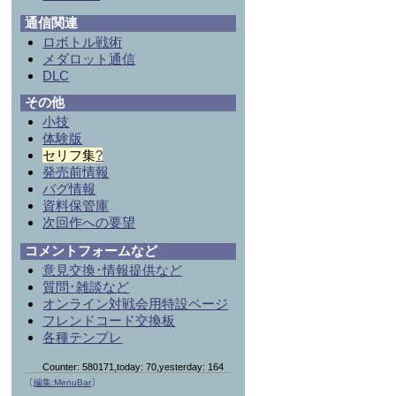
通信関連
ロボトル戦術
メダロット通信
DLC
その他
小技
体験版
セリフ集
?
発売前情報
バグ情報
資料保管庫
次回作への要望
コメントフォームなど
意見交換･情報提供など
質問･雑談など
オンライン対戦会用特設ページ
フレンドコード交換板
各種テンプレ
Counter: 580171,today: 70,yesterday: 164
〔
編集:
MenuBar
〕