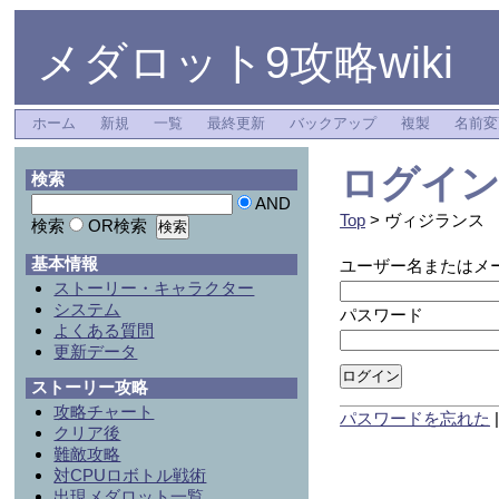
メダロット9攻略wiki
ホーム
新規
一覧
最終更新
バックアップ
複製
名前変
ログイ
検索
AND
Top
> ヴィジランス
検索
OR検索
基本情報
ユーザー名またはメ
ストーリー・キャラクター
システム
パスワード
よくある質問
更新データ
ログイン
ストーリー攻略
攻略チャート
パスワードを忘れた
クリア後
難敵攻略
対CPUロボトル戦術
出現メダロット一覧