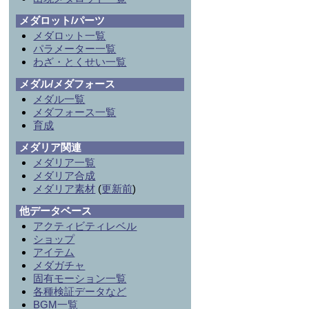
メダロット/パーツ
メダロット一覧
パラメーター一覧
わざ・とくせい一覧
メダル/メダフォース
メダル一覧
メダフォース一覧
育成
メダリア関連
メダリア一覧
メダリア合成
メダリア素材
(
更新前
)
他データベース
アクティビティレベル
ショップ
アイテム
メダガチャ
固有モーション一覧
各種検証データなど
BGM一覧