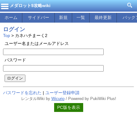
メダロット9攻略wiki
ホーム
サイドバー
新規
一覧
最終更新
バック
ログイン
Top
> カネハチまーく2
ユーザー名またはメールアドレス
パスワード
ログイン
パスワードを忘れた
|
ユーザー登録申請
レンタルWiki by
Wicurio
/ Powered by PukiWiki Plus!
PC版を表示