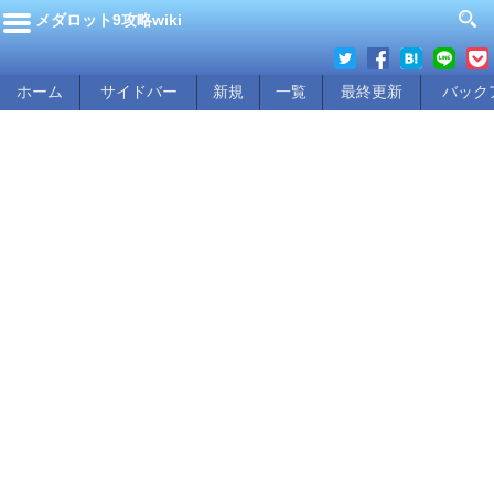
メダロット9攻略wiki
ホーム
サイドバー
新規
一覧
最終更新
バック