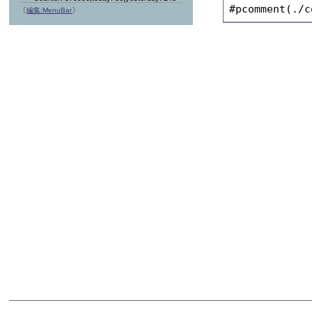
〔
編集:
MenuBar
〕