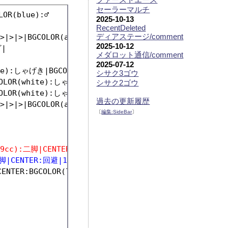
セーラーマルチ
(blue):♂

2025-10-13
RecentDeleted
ディアステージ/comment
>|>|>|BGCOLOR(aqua):CENTER:|c

2025-10-12


メダロット通信/comment
2025-07-12
e):しゃげき|BGCOLOR(#999999):COLOR(blue):狙|-|-|[[
シサク3ゴウ
OLOR(white):しゃげき|BGCOLOR(#999999):COLOR(blue)
シサク2ゴウ
OLOR(white):しゃげき|BGCOLOR(#999999):COLOR(blue)
過去の更新履歴
〔
編集:
SideBar
〕
f99cc):二脚|CENTER:回避|1|[[ラジエーター]]|
:二脚|CENTER:回避|1|[[ラジエーター]]|
CENTER:BGCOLOR(lightblue):砂|CENTER:BGCOLOR(lightb