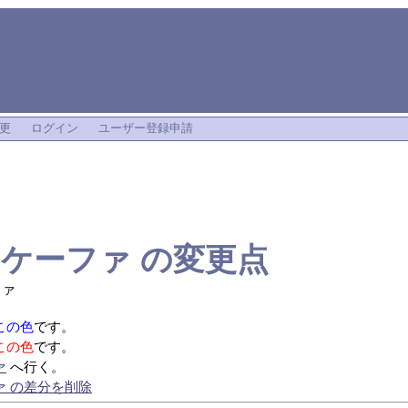
更
ログイン
ユーザー登録申請
ュケーファ
の変更点
ファ
この色
です。
この色
です。
ァ
へ行く。
ァ の差分を削除