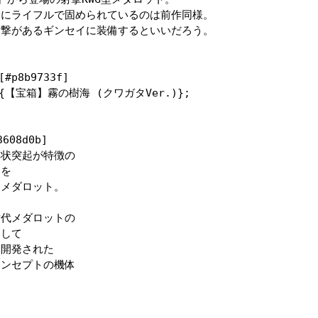
にライフルで固められているのは前作同様。

撃があるギンセイに装備するといいだろう。

p8b9733f]

e){【宝箱】霧の樹海 (クワガタVer.)};

08d0b]

状突起が特徴の

を

メダロット。

代メダロットの

して

開発された

ンセプトの機体
