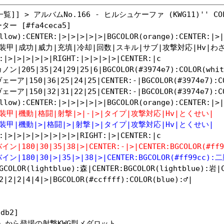
]] > アルバムNo.166 - ヒルシュケーファ (KWG11)'' COLOR
ー [#fa4ceca5]

llow):CENTER:|>|>|>|>|>|BGCOLOR(orange):CENTER:|>|
装甲|成功|威力|充填|冷却|回数|スキル|サブ|攻撃対応|Hv|わざ|
:|>|>|>|>|>|RIGHT:|>|>|>|>|CENTER:|c

205|35|24|29|25|6|BGCOLOR(#3974e7):COLOR(whit
ア|150|36|25|24|25|CENTER:-|BGCOLOR(#3974e7):C
ア|150|32|31|22|25|CENTER:-|BGCOLOR(#3974e7):C
装甲|機動|格闘|射撃|>|-|>|タイプ|攻撃対応|Hv|とくせい|
装甲|機動|>|格闘|>|射撃|>|タイプ|攻撃対応|Hv|とくせい|
|180|30|35|38|>|CENTER:-|>|CENTER:BGCOLOR(#f
|180|30|>|35|>|38|>|CENTER:BGCOLOR(#ff99cc)
BGCOLOR(lightblue):森|CENTER:BGCOLOR(lightblue):岩|
2|2|2|4|4|>|BGCOLOR(#ccffff):COLOR(blue):♂|

b2]

』から登場の射撃KWG型メダロット。
