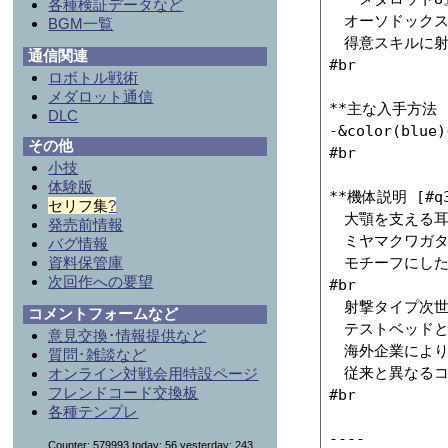
各種検証データなど
　オーソドックス
BGM一覧
　得意スキルに射
通信関連
#br

ロボトル戦術
メダロット通信
**主な入手方法 [#
DLC
-&color(blu
その他
#br

小技
体験版
**機体説明 [#q36
セリフ集
?
　大顎を支える耳
発売前情報
　ミヤマクワガタ
バグ情報
　モチーフにした
資料保管庫
次回作への要望
#br

　射撃タイプ次世
コメントフォームなど
　テストベッドと
意見交換･情報提供など
　海外企業により
質問･雑談など
　従来と異なるコ
オンライン対戦会用特設ページ
フレンドコード交換板
#br

各種テンプレ
----

Counter: 579993,today: 56,yesterday: 243