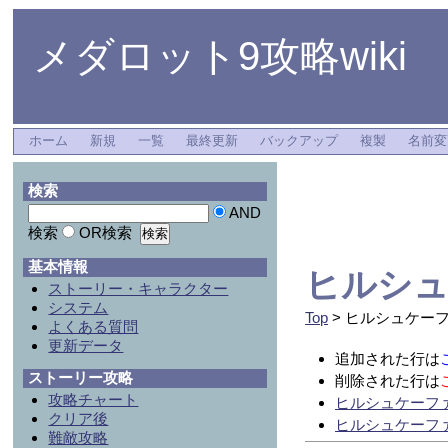
メダロット9攻略wiki
ホーム
新規
一覧
最終更新
バックアップ
複製
名前変
検索
AND
検索
OR検索
基本情報
ヒルシ
ストーリー・キャラクター
システム
Top
> ヒルシュケー
よくある質問
更新データ
追加された行は
ストーリー攻略
削除された行は
攻略チャート
ヒルシュケーフ
クリア後
ヒルシュケーフ
難敵攻略