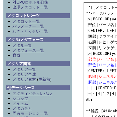
対CPUロボトル戦術
出現メダロット一覧
''[[メダロット一覧
**パーツパラメータ
メダロット/パーツ
|>|BGCOLOR(ye
メダロット一覧
|部位|パーツ名|
パラメーター一覧
|CENTER:|LEFT
わざ・とくせい一覧
|頭部|ツヴァイカノン|
メダル/メダフォース
|右腕|レヒトゲヴェー
メダル一覧
|左腕|リンケゲヴェー
メダフォース一覧
育成
|部位|パーツ名|
メダリア関連
|部位|パーツ名|
メダリア一覧
メダリア合成
|脚部|シュネルバイン
メダリア素材
(
更新前
)
|脚部|シュネルバイン
他データベース
|~|~|CENTER:
アクティビティレベル
|~|~|4|4|2|4|
ショップ
#br

アイテム
メダガチャ
**解説 [#i0aebd
固有モーション一覧
　『メダロット8