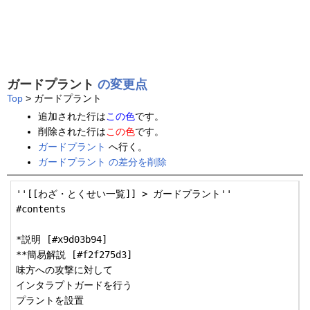
ガードプラント
の変更点
Top
> ガードプラント
追加された行は
この色
です。
削除された行は
この色
です。
ガードプラント
へ行く。
ガードプラント の差分を削除
''[[わざ・とくせい一覧]] > ガードプラント''

#contents

*説明 [#x9d03b94]

**簡易解説 [#f2f275d3]

味方への攻撃に対して

インタラプトガードを行う

プラントを設置
