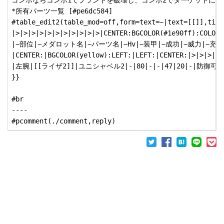
コンボならコンボ1でプラントを破壊し、コンボ2でターゲットに攻
*所有パーツ一覧 [#pe6dc584]

#table_edit2(table_mod=off,form=text=~|text=[[]],titl
|>|>|>|>|>|>|>|>|>|>|>|CENTER:BGCOLOR(#1e90ff):COLOR(
|~部位|~メダロット名|~パーツ名|~Hv|~装甲|~成功|~威力|~充填
|CENTER:|BGCOLOR(yellow):LEFT:|LEFT:|CENTER:|>|>|>|>|
|左腕|[[ライザ2]]|ユニシャベル2|-|80|-|-|47|20|-|防御可能|CO
}}

#br

----
