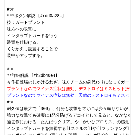
#br

**Yボタン解説 [#rdd0a28c]

技：ガードプラント

味方への攻撃に

インタラプトガードを行う

装置を仕掛ける。

くりかえし設置することで

装甲がアップする。

#br

**詳細解説 [#h2db40e4]

プラントなのでマイナス症状は無効、デストロイはミスヒット扱い
プラントなのでマイナス症状は無効、天敵のデストロイもミスヒッ
#br

耐久値は最大で「300」、何発も攻撃を防ぐには少々頼りないが、

強力な攻撃でも確実に1発分防げるデコイとして見ると、なかなか優
過去作における「たんぱつクリア」や「かいひプロミス」の感覚で使
インタラプトガードを無視する[[ステルス]]や[[フランキング]]は