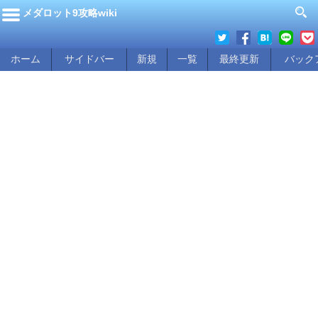
メダロット9攻略wiki
ホーム
サイドバー
新規
一覧
最終更新
バック