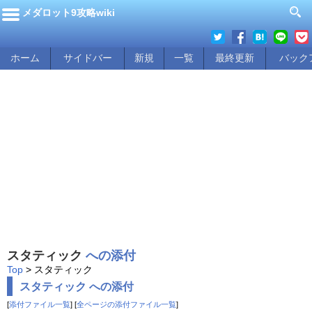
メダロット9攻略wiki
ホーム
サイドバー
新規
一覧
最終更新
バック
スタティック
への添付
Top
> スタティック
スタティック への添付
[
添付ファイル一覧
] [
全ページの添付ファイル一覧
]