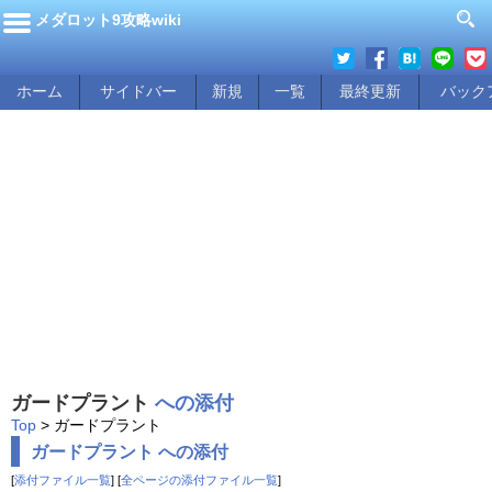
メダロット9攻略wiki
ホーム
サイドバー
新規
一覧
最終更新
バック
ガードプラント
への添付
Top
> ガードプラント
ガードプラント への添付
[
添付ファイル一覧
] [
全ページの添付ファイル一覧
]