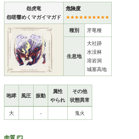
怨虎竜
危険度
怨嗟響めくマガイマガド
★★★★★★★★★★
種別
牙竜種
大社跡
水没林
生息地
溶岩洞
城塞高地
属性
その他
咆哮
風圧
振動
やられ
状態異常
大
-
鬼火
肉質