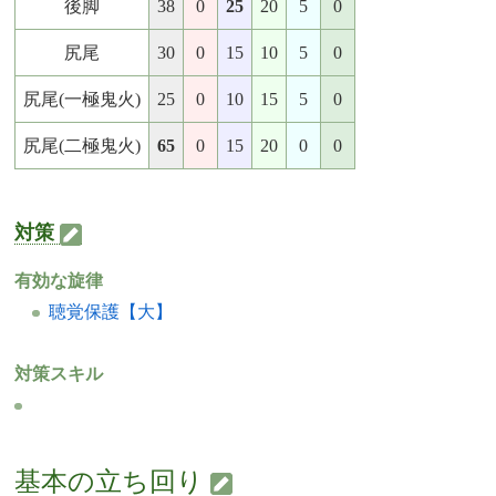
後脚
38
0
25
20
5
0
尻尾
30
0
15
10
5
0
尻尾(一極鬼火)
25
0
10
15
5
0
尻尾(二極鬼火)
65
0
15
20
0
0
対策
有効な旋律
聴覚保護【大】
対策スキル
基本の立ち回り