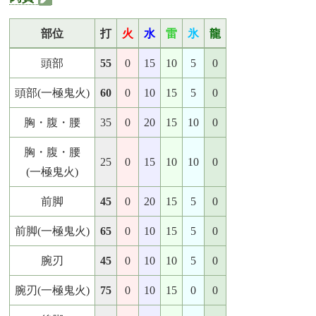
部位
打
火
水
雷
氷
龍
頭部
55
0
15
10
5
0
頭部(一極鬼火)
60
0
10
15
5
0
胸・腹・腰
35
0
20
15
10
0
胸・腹・腰
25
0
15
10
10
0
(一極鬼火)
前脚
45
0
20
15
5
0
前脚(一極鬼火)
65
0
10
15
5
0
腕刃
45
0
10
10
5
0
腕刃(一極鬼火)
75
0
10
15
0
0