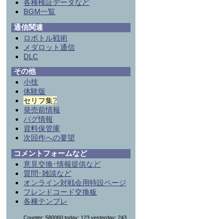
各種検証データなど
BGM一覧
通信関連
ロボトル戦術
メダロット通信
DLC
その他
小技
体験版
セリフ集
?
発売前情報
バグ情報
資料保管庫
次回作への要望
コメントフォームなど
意見交換･情報提供など
質問･雑談など
オンライン対戦会用特設ページ
フレンドコード交換板
各種テンプレ
Counter: 580060,today: 123,yesterday: 243