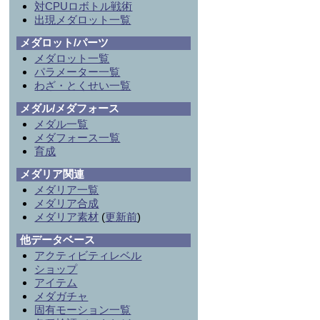
対CPUロボトル戦術
出現メダロット一覧
メダロット/パーツ
メダロット一覧
パラメーター一覧
わざ・とくせい一覧
メダル/メダフォース
メダル一覧
メダフォース一覧
育成
メダリア関連
メダリア一覧
メダリア合成
メダリア素材
(
更新前
)
他データベース
アクティビティレベル
ショップ
アイテム
メダガチャ
固有モーション一覧