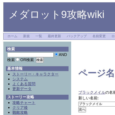
メダロット9攻略wiki
ホーム
新規
一覧
最終更新
バックアップ
名前変更
ロ
検索
AND
検索
OR検索
基本情報
ページ名
ストーリー・キャラクター
システム
よくある質問
更新データ
ブラックメイル
の名
ストーリー攻略
新しい名前:
攻略チャート
クリア後
難敵攻略