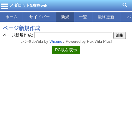
メダロット9攻略wiki
ホーム
サイドバー
新規
一覧
最終更新
バ
ページ新規作成
ページ新規作成:
レンタルWiki by
Wicurio
/ Powered by PukiWiki Plus!
PC版を表示