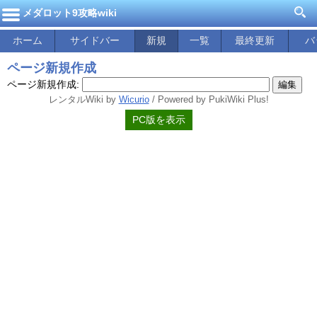
メダロット9攻略wiki
ホーム
サイドバー
新規
一覧
最終更新
バ
ページ新規作成
ページ新規作成:
レンタルWiki by
Wicurio
/ Powered by PukiWiki Plus!
PC版を表示