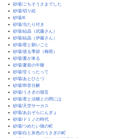
砂場/ごちそうさまでした
砂場/切り絵
砂場/K
砂場/当たり付き
砂場/結晶（武藤さん）
砂場/結晶（伊藤さん）
砂場/星と願いごと
砂場/巡る季節（梅雨）
砂場/夏が来る
砂場/夏前の午睡
砂場/甘くったって
砂場/あとひとつ
砂場/和音分解
砂場/うさぎの寝言
砂場/君と法螺との間には
砂場/天空サーカス
砂場/あおぞらにんぎょ
砂場/ドミノの時代
砂場/つめたい猫の町
砂場/白と灰色のうさぎの町