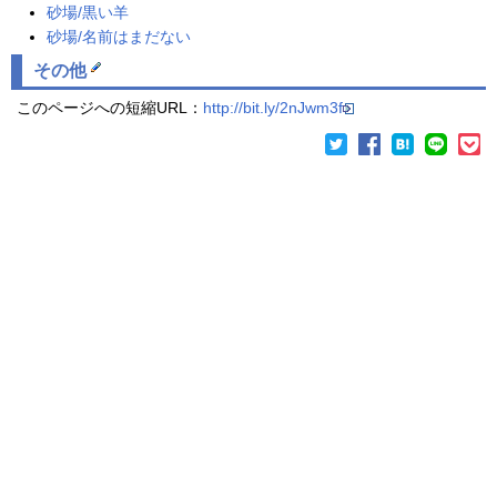
砂場/黒い羊
砂場/名前はまだない
その他
このページへの短縮URL：
http://bit.ly/2nJwm3f