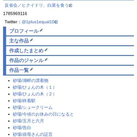
反省会／ヒクイドリ、白菜を食う
1785969116
Twitter：
@1plus1equal10
プロフィール
主な作品
作成した
まとめ
作品の
ジャンル
作品一覧
砂場/湖畔の漂着物
砂場/ひょんの木（１）
砂場/ひょんの木（２）
砂場/終着駅
砂場/シュークリーム
砂場/今頃のお休みの日になると
砂場/五月と六月
砂場/告白
砂場/叔母さんの証言