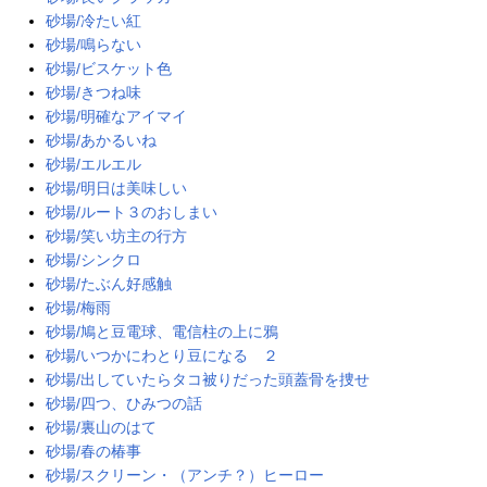
砂場/冷たい紅
砂場/鳴らない
砂場/ビスケット色
砂場/きつね味
砂場/明確なアイマイ
砂場/あかるいね
砂場/エルエル
砂場/明日は美味しい
砂場/ルート３のおしまい
砂場/笑い坊主の行方
砂場/シンクロ
砂場/たぶん好感触
砂場/梅雨
砂場/鳩と豆電球、電信柱の上に鴉
砂場/いつかにわとり豆になる ２
砂場/出していたらタコ被りだった頭蓋骨を捜せ
砂場/四つ、ひみつの話
砂場/裏山のはて
砂場/春の椿事
砂場/スクリーン・（アンチ？）ヒーロー