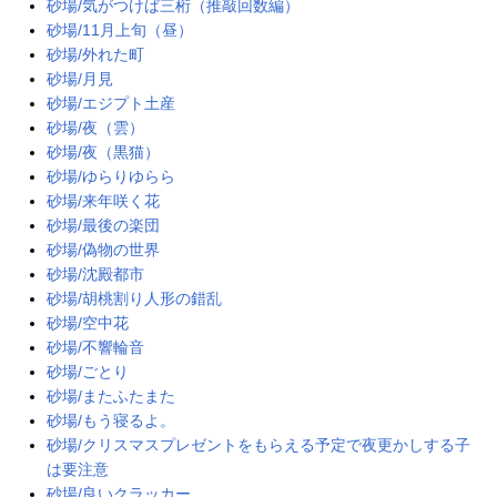
砂場/気がつけば三桁（推敲回数編）
砂場/11月上旬（昼）
砂場/外れた町
砂場/月見
砂場/エジプト土産
砂場/夜（雲）
砂場/夜（黒猫）
砂場/ゆらりゆらら
砂場/来年咲く花
砂場/最後の楽団
砂場/偽物の世界
砂場/沈殿都市
砂場/胡桃割り人形の錯乱
砂場/空中花
砂場/不響輪音
砂場/ごとり
砂場/またふたまた
砂場/もう寝るよ。
砂場/クリスマスプレゼントをもらえる予定で夜更かしする子
は要注意
砂場/良いクラッカー