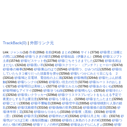
TrackBack(0)
|
外部リンク元
Link:
ジャンル
(1d)
作者
(206d)
名前
(241d)
まとめ
(360d)
サイト
(373d)
砂場/君と法螺と
の間には
(395d)
砂場/うさぎの寝言
(395d)
砂場/結晶（伊藤さん）
(395d)
砂場/エジプト
土産
(1574d)
砂場/ビスケット色
(2278d)
砂場/ごちそうさまでした
(2278d)
砂場/名前は
まだない
(3242d)
砂場/黒い羊
(3243d)
砂場/スクリーン・（アンチ？）ヒーロー
(3247d)
砂場/春の椿事
(3248d)
砂場/裏山のはて
(3254d)
砂場/四つ、ひみつの話
(3255d)
砂場/出
していたらタコ被りだった頭蓋骨を捜せ
(3256d)
砂場/いつかにわとり豆になる ２
(3261d)
砂場/鳩と豆電球、電信柱の上に鴉
(3263d)
砂場/梅雨
(3264d)
砂場/たぶん好感
触
(3268d)
砂場/シンクロ
(3269d)
砂場/笑い坊主の行方
(3270d)
砂場/ルート３のおしま
い
(3271d)
砂場/明日は美味しい
(3277d)
砂場/エルエル
(3278d)
砂場/あかるいね
(3282d)
砂場/明確なアイマイ
(3284d)
砂場/きつね味
(3289d)
砂場/鳴らない
(3291d)
砂場/冷たい
紅
(3292d)
砂場/良いクラッカー
(3296d)
砂場/クリスマスプレゼントをもらえる予定で
夜更かしする子は要注意
(3297d)
砂場/もう寝るよ。
(3298d)
砂場/またふたまた
(3299d)
砂場/ごとり
(3303d)
砂場/不響輪音
(3304d)
砂場/空中花
(3305d)
砂場/胡桃割り人形の錯
乱
(3306d)
砂場/沈殿都市
(3310d)
砂場/偽物の世界
(3311d)
砂場/最後の楽団
(3313d)
砂
場/来年咲く花
(3317d)
砂場/ゆらりゆらら
(3318d)
砂場/夜（黒猫）
(3319d)
砂場/夜
（雲）
(3320d)
砂場/月見
(3325d)
砂場/外れた町
(3326d)
砂場/11月上旬（昼）
(3327d)
砂
場/気がつけば三桁（推敲回数編）
(3332d)
砂場/白と灰色のうさぎの町
(3333d)
砂場/つ
めたい猫の町
(3334d)
砂場/ドミノの時代
(3338d)
砂場/あおぞらにんぎょ
(3339d)
砂場/