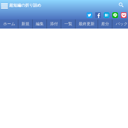
超短編の折り詰め
ホーム
新規
編集
添付
一覧
最終更新
差分
バック