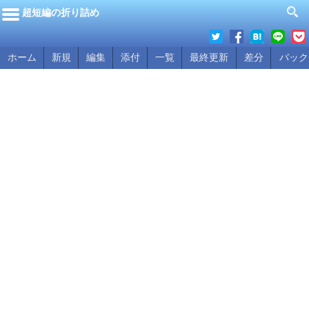
超短編の折り詰め
ホーム
新規
編集
添付
一覧
最終更新
差分
バック