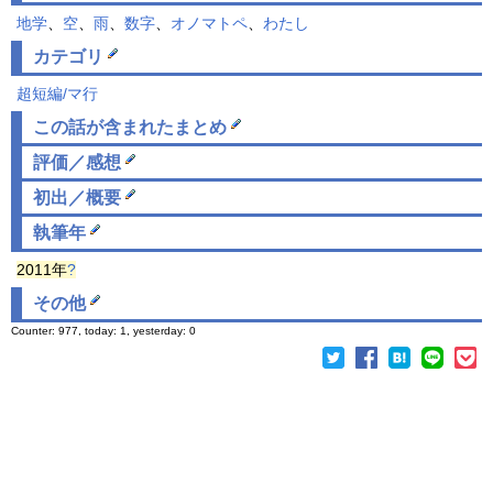
地学
、
空
、
雨
、
数字
、
オノマトペ
、
わたし
カテゴリ
超短編/マ行
この話が含まれた
まとめ
評価／感想
初出／概要
執筆年
2011年
?
その他
Counter: 977, today: 1, yesterday: 0