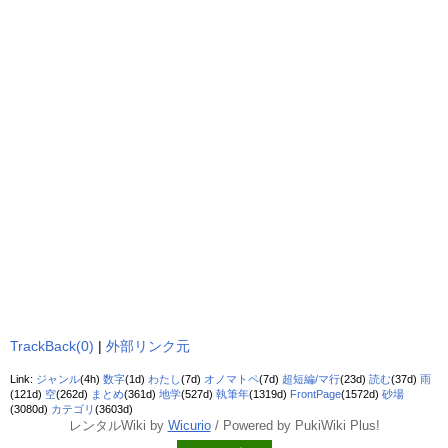
TrackBack(0)
|
外部リンク元
Link:
ジャンル
(4h)
数字
(1d)
わたし
(7d)
オノマトペ
(7d)
超短編/マ行
(23d)
読む
(37d)
雨
(121d)
空
(262d)
まとめ
(361d)
地学
(527d)
執筆年
(1319d)
FrontPage
(1572d)
砂場
(3080d)
カテゴリ
(3603d)
レンタルWiki by
Wicurio
/ Powered by PukiWiki Plus!