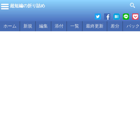
超短編の折り詰め
ホーム
新規
編集
添付
一覧
最終更新
差分
バック