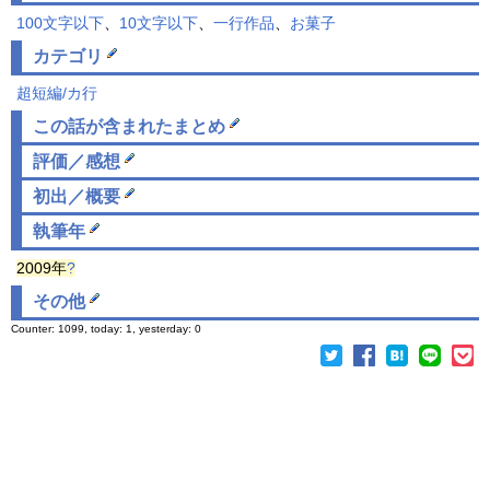
100文字以下
、
10文字以下
、
一行作品
、
お菓子
カテゴリ
超短編/カ行
この話が含まれた
まとめ
評価／感想
初出／概要
執筆年
2009年
?
その他
Counter: 1099, today: 1, yesterday: 0