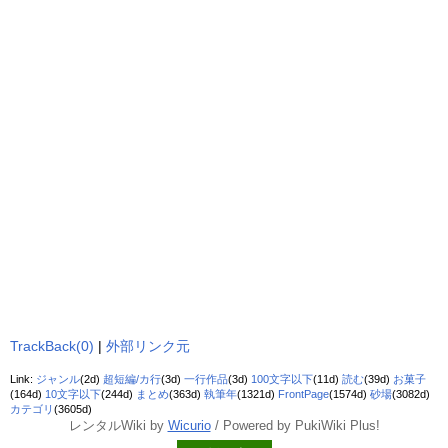
TrackBack(0)
|
外部リンク元
Link:
ジャンル
(2d)
超短編/カ行
(3d)
一行作品
(3d)
100文字以下
(11d)
読む
(39d)
お菓子
(164d)
10文字以下
(244d)
まとめ
(363d)
執筆年
(1321d)
FrontPage
(1574d)
砂場
(3082d)
カテゴリ
(3605d)
レンタルWiki by
Wicurio
/ Powered by PukiWiki Plus!