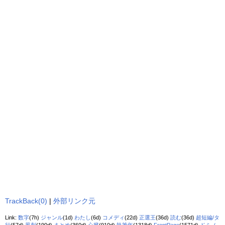
TrackBack(0)
|
外部リンク元
Link:
数字
(7h)
ジャンル
(1d)
わたし
(6d)
コメディ
(22d)
正選王
(36d)
読む
(36d)
超短編/タ