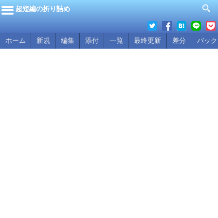
超短編の折り詰め
ホーム
新規
編集
添付
一覧
最終更新
差分
バック