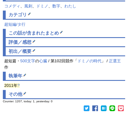
コメディ
、
風刺
、
ドミノ
、
数字
、
わたし
カテゴリ
超短編/タ行
この話が含まれた
まとめ
評価／感想
初出／概要
超短篇・
500文字
の
心臓
/ 第102回競作「
ドミノ
の時代
」 /
正選王
作
執筆年
2011年
?
その他
Counter: 1207, today: 1, yesterday: 0