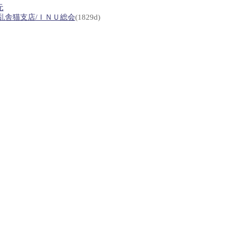
元
乱舎猫支店/ＩＮＵ総会
(1829d)