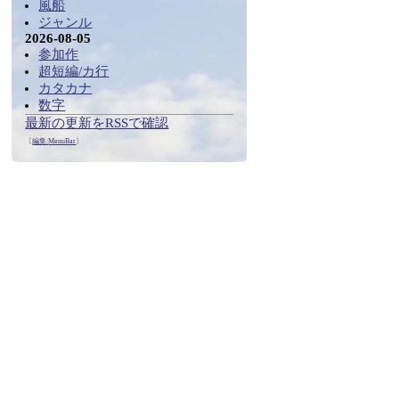
風船
ジャンル
2026-08-05
参加作
超短編/カ行
カタカナ
数字
最新の更新をRSSで確認
〔
編集:
MenuBar
〕