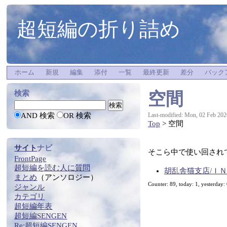
超短編の折り詰め
ホーム
新規
編集
添付
一覧
最終更新
差分
バック
空間
検索
AND 検索
OR 検索
Last-modified: Mon, 02 Feb 202
Top
> 空間
サイト
ナビ
そこら中で使い回され
FrontPage
超短編
を
読む
人に質問
胡乱舎猫支店/Ｉ
まとめ
（アンソロジー）
Counter: 89, today: 1, yesterday:
ジャンル
カテゴリ
超短編年表
超短編SENGEN
Re:
超短編SENGEN