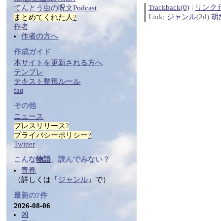
Trackback(0)
|
リンク
てんとう虫の
呪文
Podcast
Link:
ジャンル
(2d)
胡
まとめ
てくれた人
?
作者
作者の方へ
作成ガイド
本サイトを更新される方へ
テンプレ
テ
キス
ト整形ルール
faq
その他
ニュース
プレスリリース
?
プライバシーポリシー
?
Twitter
こんな
物語
、読んでみない？
青春
（詳しくは「
ジャンル
」で）
最新の7件
2026-08-06
凶