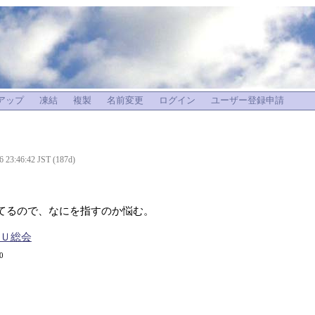
アップ
凍結
複製
名前変更
ログイン
ユーザー登録申請
6 23:46:42 JST (187d)
てるので、なにを指すのか悩む。
ＮＵ総会
 0