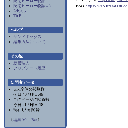
防衛ヒーロー物語
Boss
https://wap.brandasn.c
防衛ヒーロー物語wiki
2chスレ
TicBits
ヘルプ
サンドボックス
編集方法について
その他
新管理人
アップデート履歴
訪問者データ
wiki全体の閲覧数
今日.40 / 昨日.49
このページの閲覧数
今日.21 / 昨日.18
現在1人が閲覧中
〔
編集:
MenuBar
〕