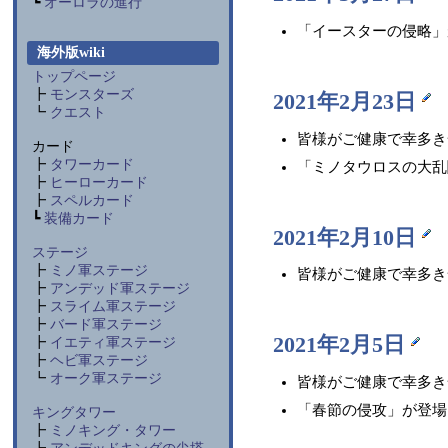
┗
オーロラの進行
「イースターの侵略」
海外版wiki
トップページ
┣
モンスターズ
2021年2月23日
┗
クエスト
皆様がご健康で幸多き
カード
┣
タワーカード
「ミノタウロスの大乱
┣
ヒーローカード
┣
スペルカード
┗
装備カード
2021年2月10日
ステージ
┣
ミノ軍
ステージ
皆様がご健康で幸多き
┣
アンデッド軍
ステージ
┣
スライム軍
ステージ
┣
バード軍
ステージ
2021年2月5日
┣
イエティ軍
ステージ
┣
ヘビ軍ステージ
┗
オーク軍
ステージ
皆様がご健康で幸多き
「春節の侵攻」が登場
キングタワー
┣
ミノキング・タワー