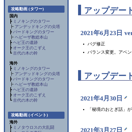
アップデー
攻略動画 (タワー)
国内
┣
ミノキングのタワー
┣
アンデッドキングの尖塔
2021年6月23日 ver
┣
バードキングのタワー
┣
ヘビーザ教総本山
┣
ヘビ王の遺跡
バグ修正
┣
オーク王のこずえ
バランス変更。アベン
┗
古代の木の幹
海外
┣
ミノキングのタワー
アップデー
┣
アンデッドキングの尖塔
┣
バードキングのタワー
┣
ヘビーザ教総本山
┣
ヘビ王の遺跡
┣
オーク王のこずえ
2021年4月30日
┗
古代の木の幹
「秘境のおとぎ話」が
攻略動画 (イベント)
海外
┣
ミノタウロスの大乱闘
2021年3月27日