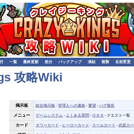
付
一覧
最終更新
差分
バックアップ
凍結
複製
名前変更
ngs 攻略Wiki
掲示板
総合掲示板
-
管理人への連絡
-
要望
-
バグ報告
メニュー
ゲームシステム
-
よくある質問
-
小ネタ
- クエスト一覧
カード
タワーカード
-
ヒーローカード
-
スペルカード
-
武器カ