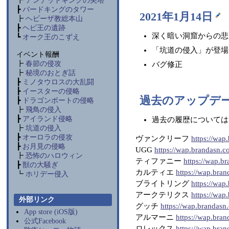
┣
アンデッドキングの尖塔
┣
バードキングのタワー
2021年1月14日
┣
ヘビーザ教総本山
┣
ヘビ王の遺跡
深く暗い洞窟からの悲
┗
オーク王のこずえ
「坑道の侵入」が登場
イベント報酬
┣
春節の侵攻
バグ修正
┣
秘境のおとぎ話
┣
ミノタウロスの大乱闘
┣
イースターの侵略
過去のアップデ
┣
ドラゴンボートの侵略
┣
飛鳥の侵入
┣
アイランド侵略
過去の履歴については
┣
坑道の侵入
┣
オーロラの侵攻
ヴァンクリーフ
https://wap
┣
お月見の侵略
UGG
https://wap.brandasn.c
┣
恐怖のハロウィン
ティファニー
https://wap.br
┣
獣の大騒ぎ
カルティエ
https://wap.bran
┗
ホリデー侵入
ブライトリング
https://wap
アークテリクス
https://wap
外部リンク
グッチ
https://wap.brandasn
App store (iOS版)
アルマーニ
https://wap.bra
公式Facebook
ロレックス
https://wap.bran