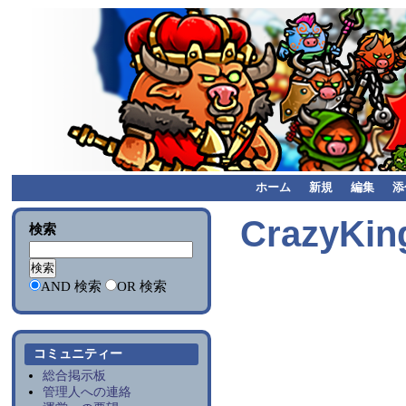
ホーム
新規
編集
添
CrazyKi
検索
AND 検索
OR 検索
コミュニティー
総合掲示板
管理人への連絡