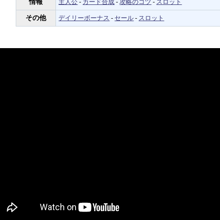
情報
主人公
-
カード合成
-
攻略のコツ
-
スロット
その他
デイリーボーナス
-
セール
-
スロット