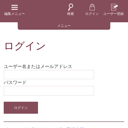
編集メニュー
検索
ログイン
ユーザー登録
メニュー
ログイン
ユーザー名またはメールアドレス
パスワード
ログイン