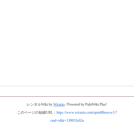
レンタルWiki by
Wicurio
/ Powered by PukiWiki Plus!
このページの短縮URL：
https://www.wicurio.com/open88noww1/?
cmd=s&k=139933c62a