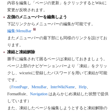
内容を編集し「ページの更新」をクリックするとWikiに
変更が反映されます。
左側のメニューバーを編集しよう
下記リンクからメニューバーの編集が可能です。
編集:
MenuBar
またメニューバーの最下部にも同様のリンクを設けてお
ります。
凍結と凍結解除
勝手に編集されて困るページは凍結しておきましょう。
ページ上部のナビゲーションバーより「凍結」をクリッ
クし、wicurioに登録したパスワードを用いて凍結が可能
です。
（
FrontPage
、
MenuBar
、
InterWikiName
、
Help
、
FormatRule、
Navigation
はあらかじめ凍結した状態で提供
しています）
また、凍結したページを編集しようとすると凍結解除の