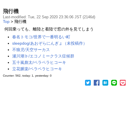
飛行機
Last-modified: Tue, 22 Sep 2020 23:36:06 JST (2146d)
Top
> 飛行機
何回乗っても、離陸と着陸で窓の外を見てしまう
春名トモコ/世界で一番明るい町
sleepdog/あおぞらにんぎょ（未投稿作）
不狼児/天空サーカス
瀬川潮♭/エコノミークラス症候群
五十嵐彪太/ペラペラヒコーキ
立花腑楽/ペラペラヒコーキ
Counter: 562, today: 1, yesterday: 0