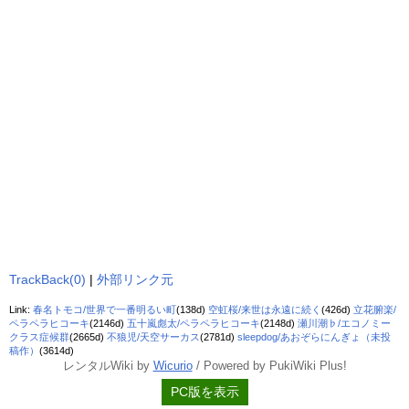
TrackBack(0)
|
外部リンク元
Link:
春名トモコ/世界で一番明るい町
(138d)
空虹桜/来世は永遠に続く
(426d)
立花腑楽/
ペラペラヒコーキ
(2146d)
五十嵐彪太/ペラペラヒコーキ
(2148d)
瀬川潮♭/エコノミー
クラス症候群
(2665d)
不狼児/天空サーカス
(2781d)
sleepdog/あおぞらにんぎょ（未投
稿作）
(3614d)
レンタルWiki by
Wicurio
/ Powered by PukiWiki Plus!
PC版を表示