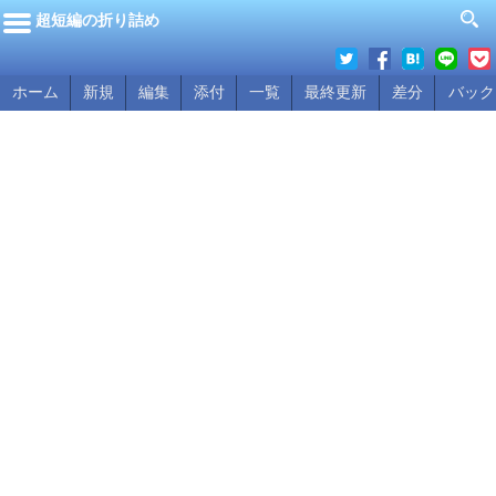
超短編の折り詰め
ホーム
新規
編集
添付
一覧
最終更新
差分
バック