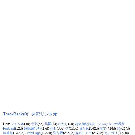
TrackBack(0)
|
外部リンク元
Link:
ジャンル
(1d)
色彩
(4d)
異国
(4d)
わたし
(8d)
超短編朗読会 てんとう虫の呪文
Podcast
(12d)
超短編/サ行
(17d)
読む
(38d)
体
(128d)
まとめ
(362d)
呪文
(414d)
頭
(627d)
執筆年
(1320d)
FrontPage
(1573d)
飛行機
(2145d)
春名トモコ
(2179d)
カテゴリ
(3604d)