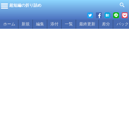
超短編の折り詰め
ホーム
新規
編集
添付
一覧
最終更新
差分
バック