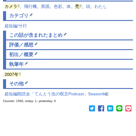
カメラ
?
、
飛行機
、
異国
、
色彩
、
体
、
禿
?
、
頭
、
わたし
カテゴリ
超短編/サ行
この話が含まれた
まとめ
評価／感想
初出／概要
執筆年
2007年
?
その他
超短編
朗読会「てんとう虫の
呪文
Podcast」Season6
Counter: 1592, today: 1, yesterday: 0