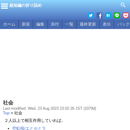
超短編の折り詰め
ホーム
新規
編集
添付
一覧
最終更新
差分
バック
社会
Last-modified: Wed, 23 Aug 2023 23:02:26 JST (1079d)
Top
> 社会
２人以上で相互作用していれば。
空虹桜/エとセとラ