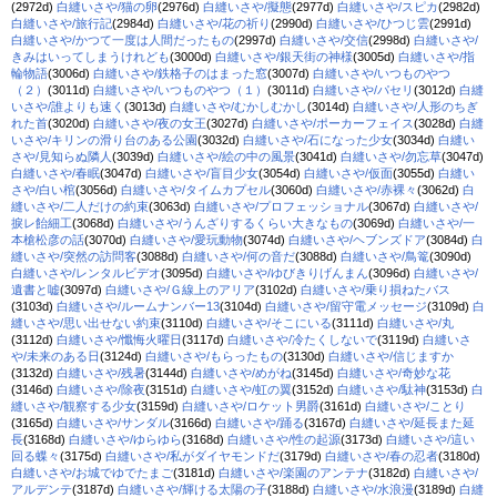
(2972d)
白縫いさや/猫の卵
(2976d)
白縫いさや/擬態
(2977d)
白縫いさや/スピカ
(2982d)
白縫いさや/旅行記
(2984d)
白縫いさや/花の祈り
(2990d)
白縫いさや/ひつじ雲
(2991d)
白縫いさや/かつて一度は人間だったもの
(2997d)
白縫いさや/交信
(2998d)
白縫いさや/
きみはいってしまうけれども
(3000d)
白縫いさや/銀天街の神様
(3005d)
白縫いさや/指
輪物語
(3006d)
白縫いさや/鉄格子のはまった窓
(3007d)
白縫いさや/いつものやつ
（２）
(3011d)
白縫いさや/いつものやつ（１）
(3011d)
白縫いさや/パセリ
(3012d)
白縫
いさや/誰よりも速く
(3013d)
白縫いさや/むかしむかし
(3014d)
白縫いさや/人形のちぎ
れた首
(3020d)
白縫いさや/夜の女王
(3027d)
白縫いさや/ポーカーフェイス
(3028d)
白縫
いさや/キリンの滑り台のある公園
(3032d)
白縫いさや/石になった少女
(3034d)
白縫い
さや/見知らぬ隣人
(3039d)
白縫いさや/絵の中の風景
(3041d)
白縫いさや/勿忘草
(3047d)
白縫いさや/春眠
(3047d)
白縫いさや/盲目少女
(3054d)
白縫いさや/仮面
(3055d)
白縫い
さや/白い棺
(3056d)
白縫いさや/タイムカプセル
(3060d)
白縫いさや/赤裸々
(3062d)
白
縫いさや/二人だけの約束
(3063d)
白縫いさや/プロフェッショナル
(3067d)
白縫いさや/
捩レ飴細工
(3068d)
白縫いさや/うんざりするくらい大きなもの
(3069d)
白縫いさや/一
本槍松彦の話
(3070d)
白縫いさや/愛玩動物
(3074d)
白縫いさや/ヘブンズドア
(3084d)
白
縫いさや/突然の訪問客
(3088d)
白縫いさや/何の音だ
(3088d)
白縫いさや/鳥篭
(3090d)
白縫いさや/レンタルビデオ
(3095d)
白縫いさや/ゆびきりげんまん
(3096d)
白縫いさや/
遺書と嘘
(3097d)
白縫いさや/Ｇ線上のアリア
(3102d)
白縫いさや/乗り損ねたバス
(3103d)
白縫いさや/ルームナンバー13
(3104d)
白縫いさや/留守電メッセージ
(3109d)
白
縫いさや/思い出せない約束
(3110d)
白縫いさや/そこにいる
(3111d)
白縫いさや/丸
(3112d)
白縫いさや/懺悔火曜日
(3117d)
白縫いさや/冷たくしないで
(3119d)
白縫いさ
や/未来のある日
(3124d)
白縫いさや/もらったもの
(3130d)
白縫いさや/信じますか
(3132d)
白縫いさや/残暑
(3144d)
白縫いさや/めがね
(3145d)
白縫いさや/奇妙な花
(3146d)
白縫いさや/除夜
(3151d)
白縫いさや/虹の翼
(3152d)
白縫いさや/駄神
(3153d)
白
縫いさや/観察する少女
(3159d)
白縫いさや/ロケット男爵
(3161d)
白縫いさや/ことり
(3165d)
白縫いさや/サンダル
(3166d)
白縫いさや/踊る
(3167d)
白縫いさや/延長また延
長
(3168d)
白縫いさや/ゆらゆら
(3168d)
白縫いさや/性の起源
(3173d)
白縫いさや/這い
回る蝶々
(3175d)
白縫いさや/私がダイヤモンドだ
(3179d)
白縫いさや/春の忍者
(3180d)
白縫いさや/お城でゆでたまご
(3181d)
白縫いさや/楽園のアンテナ
(3182d)
白縫いさや/
アルデンテ
(3187d)
白縫いさや/輝ける太陽の子
(3188d)
白縫いさや/水浪漫
(3189d)
白縫