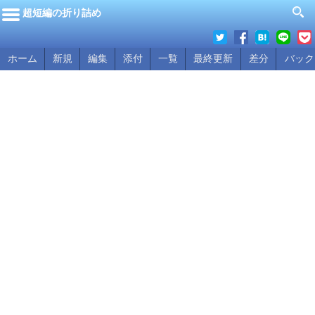
超短編の折り詰め
ホーム
新規
編集
添付
一覧
最終更新
差分
バック