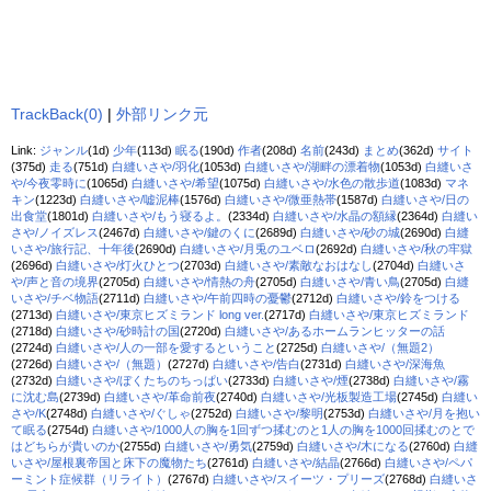
TrackBack(0)
|
外部リンク元
Link:
ジャンル
(1d)
少年
(113d)
眠る
(190d)
作者
(208d)
名前
(243d)
まとめ
(362d)
サイト
(375d)
走る
(751d)
白縫いさや/羽化
(1053d)
白縫いさや/湖畔の漂着物
(1053d)
白縫いさ
や/今夜零時に
(1065d)
白縫いさや/希望
(1075d)
白縫いさや/水色の散歩道
(1083d)
マネ
キン
(1223d)
白縫いさや/嘘泥棒
(1576d)
白縫いさや/微亜熱帯
(1587d)
白縫いさや/日の
出食堂
(1801d)
白縫いさや/もう寝るよ。
(2334d)
白縫いさや/水晶の額縁
(2364d)
白縫い
さや/ノイズレス
(2467d)
白縫いさや/鍵のくに
(2689d)
白縫いさや/砂の城
(2690d)
白縫
いさや/旅行記、十年後
(2690d)
白縫いさや/月兎のユベロ
(2692d)
白縫いさや/秋の牢獄
(2696d)
白縫いさや/灯火ひとつ
(2703d)
白縫いさや/素敵なおはなし
(2704d)
白縫いさ
や/声と音の境界
(2705d)
白縫いさや/情熱の舟
(2705d)
白縫いさや/青い鳥
(2705d)
白縫
いさや/チベ物語
(2711d)
白縫いさや/午前四時の憂鬱
(2712d)
白縫いさや/鈴をつける
(2713d)
白縫いさや/東京ヒズミランド long ver.
(2717d)
白縫いさや/東京ヒズミランド
(2718d)
白縫いさや/砂時計の国
(2720d)
白縫いさや/あるホームランヒッターの話
(2724d)
白縫いさや/人の一部を愛するということ
(2725d)
白縫いさや/（無題2）
(2726d)
白縫いさや/（無題）
(2727d)
白縫いさや/告白
(2731d)
白縫いさや/深海魚
(2732d)
白縫いさや/ぼくたちのちっぱい
(2733d)
白縫いさや/煙
(2738d)
白縫いさや/霧
に沈む島
(2739d)
白縫いさや/革命前夜
(2740d)
白縫いさや/光板製造工場
(2745d)
白縫い
さや/K
(2748d)
白縫いさや/ぐしゃ
(2752d)
白縫いさや/黎明
(2753d)
白縫いさや/月を抱い
て眠る
(2754d)
白縫いさや/1000人の胸を1回ずつ揉むのと1人の胸を1000回揉むのとで
はどちらが貴いのか
(2755d)
白縫いさや/勇気
(2759d)
白縫いさや/木になる
(2760d)
白縫
いさや/屋根裏帝国と床下の魔物たち
(2761d)
白縫いさや/結晶
(2766d)
白縫いさや/ペパ
ーミント症候群（リライト）
(2767d)
白縫いさや/スイーツ・プリーズ
(2768d)
白縫いさ