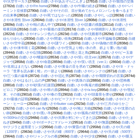
や/天空サーカス
(2780d)
白縫いさや/あおぞらにんぎょ
(2781d)
白縫いさや/親指の交換
(2782d)
白縫いさや/I'm home
(2788d)
白縫いさや/午睡の続き
(2789d)
白縫いさや/ペパ
ーミント症候群
(2790d)
白縫いさや/その日、目が覚めてからメロンパンを食べるまで
の出来事
(2801d)
白縫いさや/死ではなかった
(2802d)
白縫いさや/しっぽ
(2803d)
白縫い
さや/水溶性 別ver.2
(2804d)
白縫いさや/水溶性 別ver.1
(2808d)
白縫いさや/水溶性
(2809d)
白縫いさや/暁の真ん中で
(2810d)
白縫いさや/読書の残骸
(2811d)
白縫いさや/
暗夜回路
(2816d)
白縫いさや/最後の楽団
(2817d)
白縫いさや/胡桃割り人形の錯乱
(2822d)
白縫いさや/オレンジ色の人
(2823d)
白縫いさや/沈殿都市
(2829d)
白縫いさや/
ゆらりゆらら
(2830d)
白縫いさや/間違い街角
(2831d)
白縫いさや/不協輪音
(2832d)
白縫
いさや/空中花
(2836d)
白縫いさや/謎ワイン
(2837d)
白縫いさや/偽物の世界
(2838d)
白
縫いさや/来年咲く花
(2839d)
白縫いさや/空気より軽い氷の舟、鉄より重い泡の錨
(2844d)
白縫いさや/記憶
(2850d)
白縫いさや/雨と花と鳥
(2851d)
白縫いさや/ビー玉遊
び
(2852d)
白縫いさや/螺旋街
(2853d)
白縫いさや/笑い坊主ver.2
(2857d)
白縫いさや/デ
ジャヴ
(2858d)
白縫いさや/命題
(2859d)
白縫いさや/笑い坊主（ver.1）
(2860d)
白縫いさ
や/名前はまだない
(2864d)
白縫いさや/黄金の舌を求めて
(2865d)
白縫いさや/Ｂ・ドゥ
ーラ『世界を読み解く蛙』の一節より
(2866d)
白縫いさや/シンクロ
(2871d)
白縫いさ
や/三つ葉の歯車
(2872d)
白縫いさや/忌む男
(2873d)
白縫いさや/期限切れの言葉
(2874d)
白縫いさや/はるけし山の声
(2879d)
白縫いさや/真珠の涙
(2880d)
白縫いさや/恐怖教
(2881d)
白縫いさや/砂漠の幻楽団
(2885d)
白縫いさや/鳥篭の館
(2887d)
白縫いさや/バ
ビロニア
(2892d)
白縫いさや/柊の原
(2894d)
白縫いさや/a boy
(2895d)
白縫いさや/世紀
末、その後
(2901d)
白縫いさや/春の雪
(2902d)
白縫いさや/頭蓋骨を捜せ
(2906d)
白縫い
さや/最後の証明
(2906d)
白縫いさや/ビーフステーキサロン
(2915d)
白縫いさや/スクリ
ーン・ヒーロー
(2921d)
白縫いさや/butter cats
(2923d)
白縫いさや/三月のゆりかご
(2927d)
白縫いさや/I can fly!
(2928d)
白縫いさや/鳩と大砲
(2929d)
白縫いさや/支那の占
い師
(2934d)
白縫いさや/黒い羊
(2936d)
白縫いさや/孤島の研究所
(2937d)
白縫いさ
や/300Hzの交信
(2948d)
白縫いさや/兵隊が村にやってきた話
(2949d)
白縫いさや/たま
ねぎ
(2949d)
白縫いさや/ポーチにマドレーヌ
(2951d)
白縫いさや/無題
(2955d)
白縫いさ
や/クジラと超彗星リンダ
(2956d)
白縫いさや/黄昏の迷子
(2958d)
白縫いさや/天の瞳
（1200字）
(2963d)
白縫いさや/天の瞳（800字）
(2964d)
白縫いさや/天の瞳（500字）
(2964d)
白縫いさや/ジャングルの夜
(2969d)
白縫いさや/少女
(2969d)
白縫いさや/眼玉