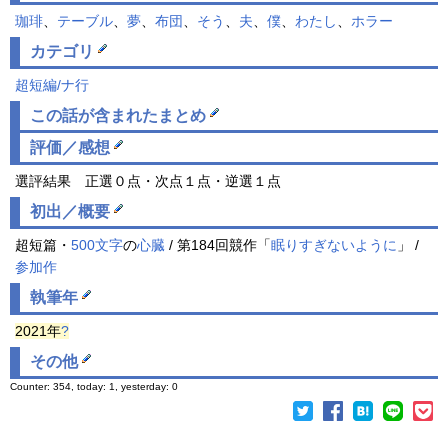
珈琲
、
テーブル
、
夢
、
布団
、
そう
、
夫
、
僕
、
わたし
、
ホラー
カテゴリ
超短編/ナ行
この話が含まれた
まとめ
評価／感想
選評結果 正選０点・次点１点・逆選１点
初出／概要
超短篇・
500文字
の
心臓
/ 第184回競作「
眠り
すぎないように
」 /
参加作
執筆年
2021年
?
その他
Counter: 354, today: 1, yesterday: 0