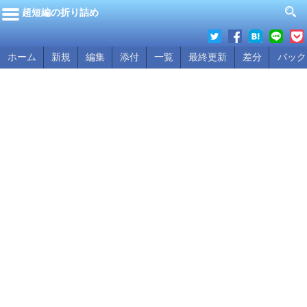
超短編の折り詰め
ホーム
新規
編集
添付
一覧
最終更新
差分
バック