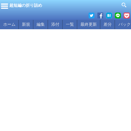
超短編の折り詰め
ホーム
新規
編集
添付
一覧
最終更新
差分
バック