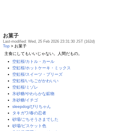
お菓子
Last-modified: Wed, 25 Feb 2026 23:31:30 JST (162d)
Top
> お菓子
主食にしてもいいじゃない。人間だもの。
空虹桜/カトル・カール
空虹桜/ホットケーキ・ミックス
空虹桜/スイーツ・プリーズ
空虹桜/いちごがかわいい
空虹桜/ミゾレ
氷砂糖/やわらかな鉱物
氷砂糖/イチゴ
sleepdog/ぴりちゃん
タキガワ/春の忍者
砂場/ごちそうさまでした
砂場/ビスケット色