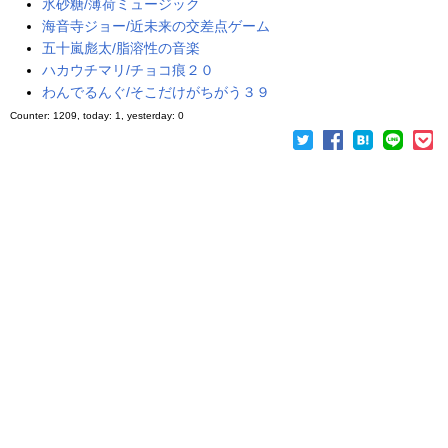
氷砂糖/薄荷ミュージック
海音寺ジョー/近未来の交差点ゲーム
五十嵐彪太/脂溶性の音楽
ハカウチマリ/チョコ痕２０
わんでるんぐ/そこだけがちがう３９
Counter: 1209, today: 1, yesterday: 0