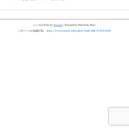
レンタルWiki by
Wicurio
/ Powered by PukiWiki Plus!
このページの短縮URL：
https://www.wicurio.com/yakyu/?cmd=s&k=07d243cd30