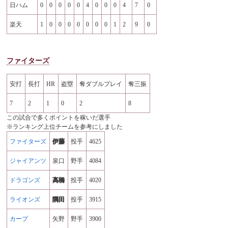
日ハム
0
0
0
0
0
4
0
0
0
4
7
0
楽天
1
0
0
0
0
0
0
0
1
2
9
0
ファイターズ
安打
長打
HR
盗塁
奪ダブルプレイ
奪三振
7
2
1
0
2
8
この試合で多くポイントを稼いだ選手
※ランキング上位チームを参考にしました
ファイターズ
伊藤
投手
4625
ジャイアンツ
泉口
野手
4084
ドラゴンズ
高橋
投手
4020
ライオンズ
隅田
投手
3915
カープ
矢野
野手
3900