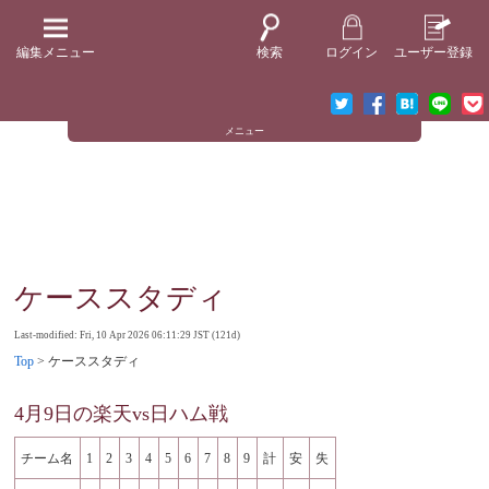
編集メニュー
検索
ログイン
ユーザー登録
メニュー
ケーススタディ
Last-modified: Fri, 10 Apr 2026 06:11:29 JST (121d)
Top
> ケーススタディ
4月9日の楽天vs日ハム戦
チーム名
1
2
3
4
5
6
7
8
9
計
安
失