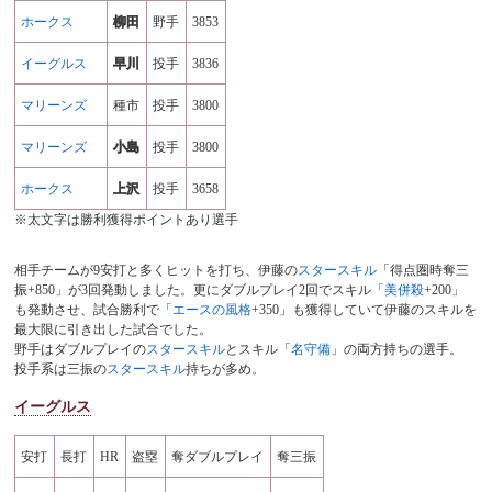
ホークス
柳田
野手
3853
イーグルス
早川
投手
3836
マリーンズ
種市
投手
3800
マリーンズ
小島
投手
3800
ホークス
上沢
投手
3658
※太文字は勝利獲得ポイントあり選手
相手チームが9安打と多くヒットを打ち、伊藤の
スタースキル
「得点圏時奪三
振+850」が3回発動しました。更にダブルプレイ2回でスキル「
美併殺
+200」
も発動させ、試合勝利で「
エースの風格
+350」も獲得していて伊藤のスキルを
最大限に引き出した試合でした。
野手はダブルプレイの
スタースキル
とスキル「
名守備
」の両方持ちの選手。
投手系は三振の
スタースキル
持ちが多め。
イーグルス
安打
長打
HR
盗塁
奪ダブルプレイ
奪三振