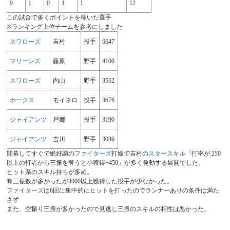
9
1
0
1
1
12
この試合で多くポイントを稼いだ選手
※ランキング上位チームを参考にしました
スワローズ
吉村
投手
6647
マリーンズ
藤原
野手
4100
スワローズ
内山
野手
3562
ホークス
モイネロ
投手
3676
ジャイアンツ
戸郷
投手
3190
ジャイアンツ
吉川
野手
3086
開幕してすぐで絶好調の
ファイターズ
打線で吉村の
スタースキル
「打率が.250
以上の打者から三振を奪うと小獲得+450」が多く発動する展開でした。
ヒット系のスキル持ちが多め。
奪三振数が多かったが3000以上獲得した投手が少なかった。
ファイターズ
は6回に集中的にヒットを打ったのでランナーありの条件は満た
さず
また、空振り三振が多かったので見逃し三振のスキルの相性は悪かった。