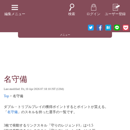
編集メニュー
検索
ログイン
ユーザー登録
メニュー
名守備
Last-modified: Fri, 10 Apr 2026 07:18:10 JST (120d)
Top
> 名守備
ダブル・トリプルプレイの獲得ポイントするとポイントが貰える。
「
名守備
」のスキルを持った選手の一覧です。
3枚で発動するリンクスキル「守りのレジェンドⅠ」は×1.5