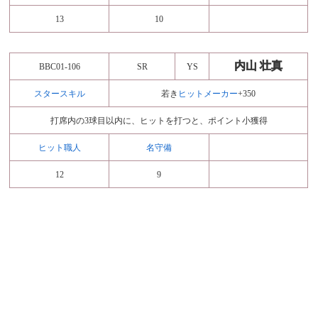
13
10
内山 壮真
BBC01-106
SR
YS
スタースキル
若き
ヒットメーカー
+350
打席内の3球目以内に、ヒットを打つと、ポイント小獲得
ヒット職人
名守備
12
9