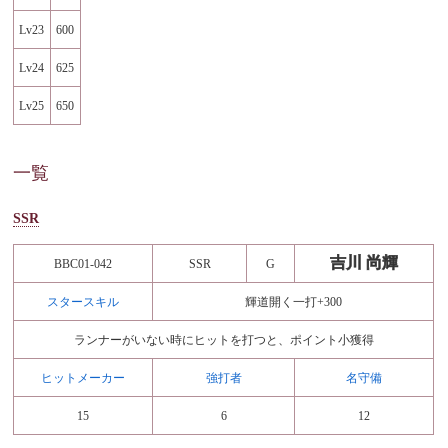
Lv23
600
Lv24
625
Lv25
650
一覧
SSR
吉川 尚輝
BBC01-042
SSR
G
スタースキル
輝道開く一打+300
ランナーがいない時にヒットを打つと、ポイント小獲得
ヒットメーカー
強打者
名守備
15
6
12