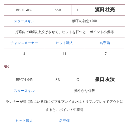
源田 壮亮
BBP01-082
SSR
L
スタースキル
獅子の執念+700
打席内で6球以上投げさせて、ヒットを打つと、ポイント小獲得
チャンスメーカー
ヒット職人
名守備
4
11
17
SR
泉口 友汰
BBC01-045
SR
G
スタースキル
鮮やかな併殺
ランナーが得点圏にいる時にダブルプレイまたはトリプルプレイでアウトに
すると、ポイント中獲得
ヒット職人
名守備