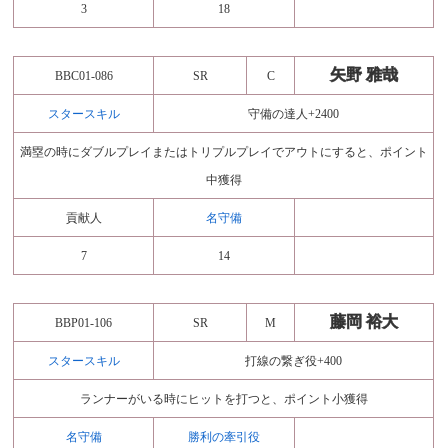
3
18
矢野 雅哉
BBC01-086
SR
C
スタースキル
守備の達人+2400
満塁の時にダブルプレイまたはトリプルプレイでアウトにすると、ポイント
中獲得
貢献人
名守備
7
14
藤岡 裕大
BBP01-106
SR
M
スタースキル
打線の繋ぎ役+400
ランナーがいる時にヒットを打つと、ポイント小獲得
名守備
勝利の牽引役