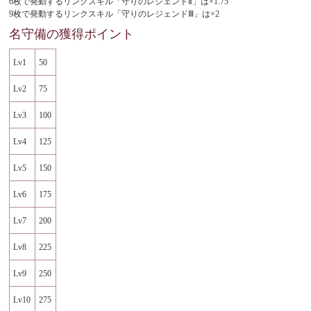
6枚で発動するリンクスキル「守りのレジェンドⅡ」は×1.75
9枚で発動するリンクスキル「守りのレジェンドⅢ」は×2
名守備
の獲得ポイント
Lv1
50
Lv2
75
Lv3
100
Lv4
125
Lv5
150
Lv6
175
Lv7
200
Lv8
225
Lv9
250
Lv10
275