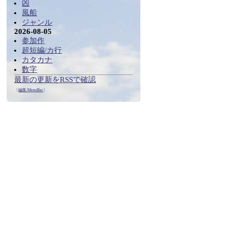
凶
風船
ジャンル
2026-08-05
参加作
超短編/カ行
カタカナ
数字
最新の更新をRSSで確認
〔
編集:
MenuBar
〕