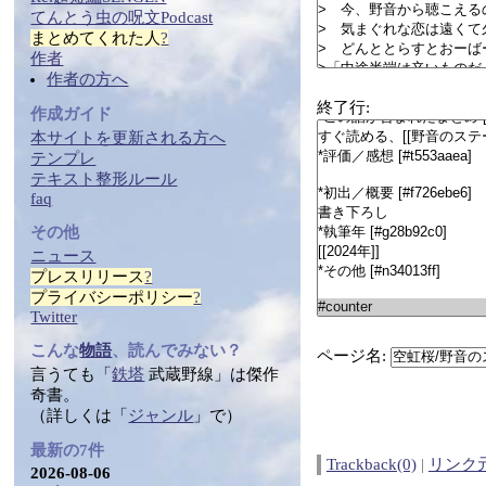
てんとう虫の
呪文
Podcast
まとめ
てくれた人
?
作者
作者の方へ
終了行:
作成ガイド
本サイトを更新される方へ
テンプレ
テ
キス
ト整形ルール
faq
その他
ニュース
プレスリリース
?
プライバシーポリシー
?
Twitter
こんな
物語
、読んでみない？
ページ名:
言うても「
鉄塔
武蔵野線」は傑作
奇書。
（詳しくは「
ジャンル
」で）
最新の7件
Trackback(0)
|
リンク
2026-08-06