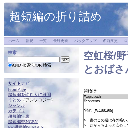
超短編の折り詰め
ホーム
新規
一覧
最終更新
バックアップ
名前変更
ロ
空虹桜/
検索
AND 検索
OR 検索
とおばさ
サイト
ナビ
FrontPage
開始行:
超短編
を
読む
人に質問
まとめ
（アンソロジー）
ジャンル
カテゴリ
超短編年表
超短編SENGEN
Re:
超短編SENGEN