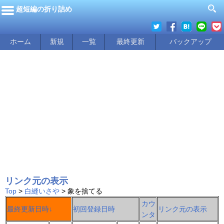
超短編の折り詰め
ホーム
新規
一覧
最終更新
バックアップ
リンク元の表示
Top
>
白縫いさや
> 象を捨てる
カウ
最終更新日時↓
初回登録日時
リンク元の表示
ンタ