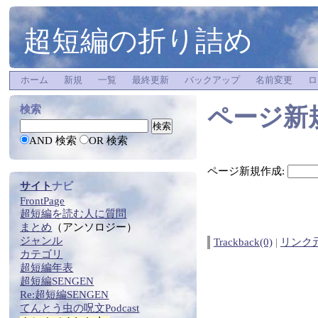
超短編の折り詰め
ホーム
新規
一覧
最終更新
バックアップ
名前変更
ロ
ページ新
検索
AND 検索
OR 検索
ページ新規作成:
サイト
ナビ
FrontPage
超短編
を
読む
人に質問
まとめ
（アンソロジー）
ジャンル
Trackback(0)
|
リンク
カテゴリ
超短編年表
超短編SENGEN
Re:
超短編SENGEN
てんとう虫の
呪文
Podcast