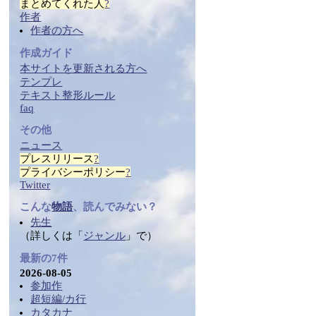
まとめ
てくれた人
?
作者
作者の方へ
作成ガイド
本サイトを更新される方へ
テンプレ
テ
キス
ト整形ルール
faq
その他
ニュース
プレスリリース
?
プライバシーポリシー
?
Twitter
こんな
物語
、読んでみない？
先生
（詳しくは「
ジャンル
」で）
最新の7件
2026-08-05
参加作
超短編/カ行
カタカナ