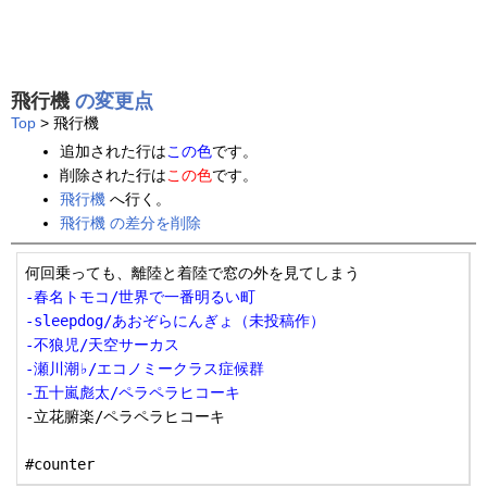
飛行機
の変更点
Top
> 飛行機
追加された行は
この色
です。
削除された行は
この色
です。
飛行機
へ行く。
飛行機 の差分を削除
-春名トモコ/世界で一番明るい町
-sleepdog/あおぞらにんぎょ（未投稿作）
-不狼児/天空サーカス
-瀬川潮♭/エコノミークラス症候群
-五十嵐彪太/ペラペラヒコーキ
-立花腑楽/ペラペラヒコーキ
